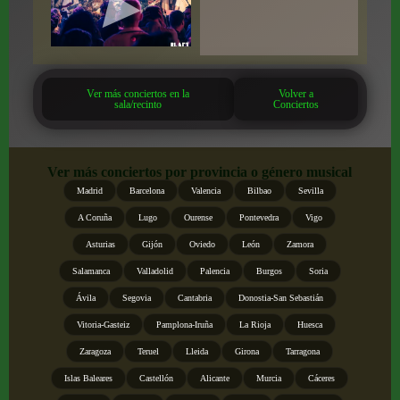
Ver más conciertos en la
Volver a
sala/recinto
Conciertos
Ver más conciertos por provincia o género musical
Madrid
Barcelona
Valencia
Bilbao
Sevilla
A Coruña
Lugo
Ourense
Pontevedra
Vigo
Asturias
Gijón
Oviedo
León
Zamora
Salamanca
Valladolid
Palencia
Burgos
Soria
Ávila
Segovia
Cantabria
Donostia-San Sebastián
Vitoria-Gasteiz
Pamplona-Iruña
La Rioja
Huesca
Zaragoza
Teruel
Lleida
Girona
Tarragona
Islas Baleares
Castellón
Alicante
Murcia
Cáceres