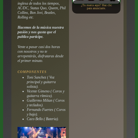
inglesa de todos los tiempos,
¿Tu marca aquí? Haz clic
AC/DC, Status Quo, Queen, Phil
para anunciarte.
Collins, Bon Jovi, Beatles,
Rolling etc.
Hacemos de la música nuestra
pasión y nos gusta que el
publico participe.
Vente a pasar casi dos horas
con nosotros y no te
arrepentirás, disfrutaras desde
el primer minuto.
COMPONENTES
Toni Sanchez ( Voz
principal y guitarra
solista).
Vicente Gimeno ( Coros y
guitarra rítmica).
Guillermo Milian ( Coros
y teclados).
Fernando Fuertes ( Coros
y bajo).
Caco Bello ( Bateria).