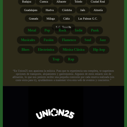
Badajoz
Cuenca
Albacete
Toledo
Ciudad Real
Guadalajara
Huelva
Córdoba
Jaén
Almería
Granada
Málaga
Cádiz
Las Palmas G.C.
S.C. Tenerife
Metal
Pop
Rock
Indie
Punk
Musicales
Fusión
Flamenco
Soul
Jazz
Blues
Electrónica
Música Clásica
Hip-hop
Trap
Rap
“En Union25 nos apasiona la música. Para que tu experiencia sea completa, te sugerimos
opciones de transporte, alojamiento y gastronomía. Algunos de estos enlaces son de
afiliación, lo que nos permite recibir una pequeña comisión por cada reserva realizada (sin
coste extra para ti), ayudándonos a mantener viva esta web de eventos y conciertos.”