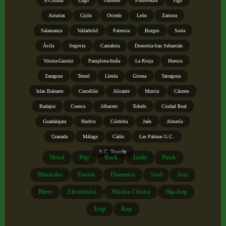
A Coruña
Lugo
Ourense
Pontevedra
Vigo
Asturias
Gijón
Oviedo
León
Zamora
Salamanca
Valladolid
Palencia
Burgos
Soria
Ávila
Segovia
Cantabria
Donostia-San Sebastián
Vitoria-Gasteiz
Pamplona-Iruña
La Rioja
Huesca
Zaragoza
Teruel
Lleida
Girona
Tarragona
Islas Baleares
Castellón
Alicante
Murcia
Cáceres
Badajoz
Cuenca
Albacete
Toledo
Ciudad Real
Guadalajara
Huelva
Córdoba
Jaén
Almería
Granada
Málaga
Cádiz
Las Palmas G.C.
S.C. Tenerife
Metal
Pop
Rock
Indie
Punk
Musicales
Fusión
Flamenco
Soul
Jazz
Blues
Electrónica
Música Clásica
Hip-hop
Trap
Rap