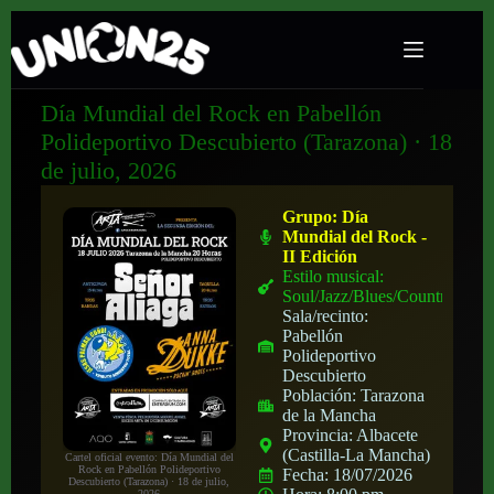
Día Mundial del Rock en Pabellón
Polideportivo Descubierto (Tarazona) · 18
de julio, 2026
Grupo:
Día
Mundial del Rock -
II Edición
Estilo musical:
Soul/Jazz/Blues/Country
Sala/recinto:
Pabellón
Polideportivo
Descubierto
Población:
Tarazona
de la Mancha
Provincia:
Albacete
(Castilla-La Mancha)
Cartel oficial evento: Día Mundial del
Rock en Pabellón Polideportivo
Fecha:
18/07/2026
Descubierto (Tarazona) · 18 de julio,
2026