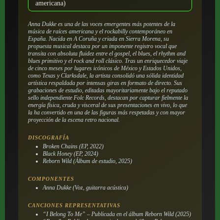
americana)
Anna Dukke es una de las voces emergentes más potentes de la
música de raíces americana y el rockabilly contemporáneo en
España. Nacida en A Coruña y criada en Sierra Morena, su
propuesta musical destaca por un imponente registro vocal que
transita con absoluta fluidez entre el gospel, el blues, el rhythm and
blues primitivo y el rock and roll clásico. Tras un enriquecedor viaje
de cinco meses por lugares icónicos de México y Estados Unidos,
como Texas y Clarksdale, la artista consolidó una sólida identidad
artística respaldada por intensas giras en formato de directo. Sus
grabaciones de estudio, editadas mayoritariamente bajo el reputado
sello independiente Folc Records, destacan por capturar fielmente la
energía física, cruda y visceral de sus presentaciones en vivo, lo que
la ha convertido en una de las figuras más respetadas y con mayor
proyección de la escena retro nacional.
DISCOGRAFÍA
Broken Chains
(EP, 2022)
Black Honey
(EP, 2024)
Reborn Wild
(Álbum de estudio, 2025)
COMPONENTES
Anna Dukke (Voz, guitarra acústica)
CANCIONES REPRESENTATIVAS
“I Belong To Me” – Publicada en el álbum
Reborn Wild
(2025)