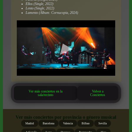
Ellos (Single, 2022)
Lento (Single, 2022)
Lamento (Álbum: Cornucopia, 2024)
Ver más conciertos en la
Volver a
sala/recinto
Conciertos
Ver más conciertos por provincia o género musical
Madrid
Barcelona
Valencia
Bilbao
Sevilla