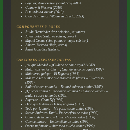
Popular, democrático y científico (2005)
Country & Western (2010)
El mundo da vueltas (2016)
Ciao de mi amor (Álbum en directo, 2023)
COMPONENTES Y ROLES
Julián Hernández (Voz principal, guitarra)
Javier Soto (Guitarra solista, coros)
Miguel Costas (Voz, guitarra -etapa clásica-)
Alberto Torrado (Bajo, coros)
Ángel González (Batería)
CANCIONES REPRESENTATIVAS
¡Ay, qué Mendo! – ¿Cuándo se come aquí? (1982)
Matar jipis en las Cíes – ¿Cuándo se come aquí? (1982)
Miña terra galega – El Regreso (1984)
Más vale ser punkie que maricón de playas – El Regreso
(1984)
Bailaré sobre tu tumba – Bailaré sobre tu tumba (1985)
¿Quiénes somos? ¿De dónde venimos? ¿A dónde vamos? –
Bailaré sobre tu tumba (1985)
Alquezar – Gran Df (1986)
Diga qué le debo – De hoy no pasa (1987)
Todo por la napia – Me gusta cómo andas (1988)
Somos Siniestro Total – En beneficio de todos (1990)
Camino de la cama – En beneficio de todos (1990)
Cuenca minera – En beneficio de todos (1990)
Opera tu fimosis – Ante todo mucha calma (1992)