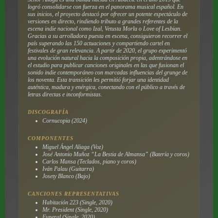
logró consolidarse con fuerza en el panorama musical español. En
sus inicios, el proyecto destacó por ofrecer un potente espectáculo de
versiones en directo, rindiendo tributo a grandes referentes de la
escena indie nacional como Izal, Vetusta Morla o Love of Lesbian.
Gracias a su arrolladora puesta en escena, consiguieron recorrer el
país superando las 150 actuaciones y compartiendo cartel en
festivales de gran relevancia. A partir de 2020, el grupo experimentó
una evolución natural hacia la composición propia, adentrándose en
el estudio para publicar canciones originales en las que fusionan el
sonido indie contemporáneo con marcadas influencias del grunge de
los noventa. Esta transición les permitió forjar una identidad
auténtica, madura y enérgica, conectando con el público a través de
letras directas e inconformistas.
DISCOGRAFÍA
Cornucopia (2024)
COMPONENTES
Miguel Ángel Aliaga (Voz)
José Antonio Muñoz “La Bestia de Almansa” (Batería y coros)
Carlos Mansa (Teclados, piano y coros)
Iván Palau (Guitarra)
Josety Blanco (Bajo)
CANCIONES REPRESENTATIVAS
Habitación 223 (Single, 2020)
Mr. President (Single, 2020)
Funeral (Single, 2020)