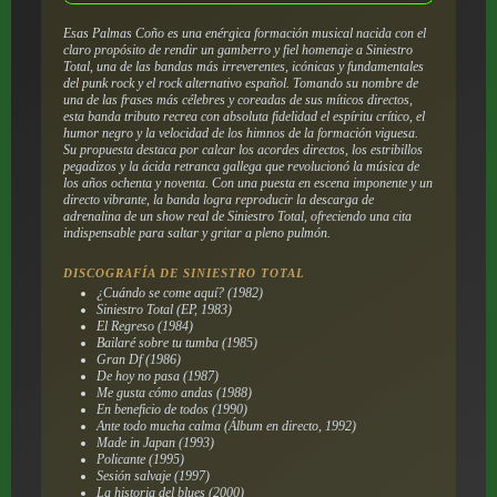
Esas Palmas Coño es una enérgica formación musical nacida con el
claro propósito de rendir un gamberro y fiel homenaje a Siniestro
Total, una de las bandas más irreverentes, icónicas y fundamentales
del punk rock y el rock alternativo español. Tomando su nombre de
una de las frases más célebres y coreadas de sus míticos directos,
esta banda tributo recrea con absoluta fidelidad el espíritu crítico, el
humor negro y la velocidad de los himnos de la formación viguesa.
Su propuesta destaca por calcar los acordes directos, los estribillos
pegadizos y la ácida retranca gallega que revolucionó la música de
los años ochenta y noventa. Con una puesta en escena imponente y un
directo vibrante, la banda logra reproducir la descarga de
adrenalina de un show real de Siniestro Total, ofreciendo una cita
indispensable para saltar y gritar a pleno pulmón.
DISCOGRAFÍA DE SINIESTRO TOTAL
¿Cuándo se come aquí? (1982)
Siniestro Total (EP, 1983)
El Regreso (1984)
Bailaré sobre tu tumba (1985)
Gran Df (1986)
De hoy no pasa (1987)
Me gusta cómo andas (1988)
En beneficio de todos (1990)
Ante todo mucha calma (Álbum en directo, 1992)
Made in Japan (1993)
Policante (1995)
Sesión salvaje (1997)
La historia del blues (2000)