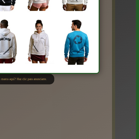
 marca aquí? Haz clic para anunciarte.