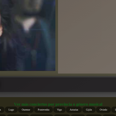
Ver más conciertos por provincia o género musical
a
Lugo
Ourense
Pontevedra
Vigo
Asturias
Gijón
Oviedo