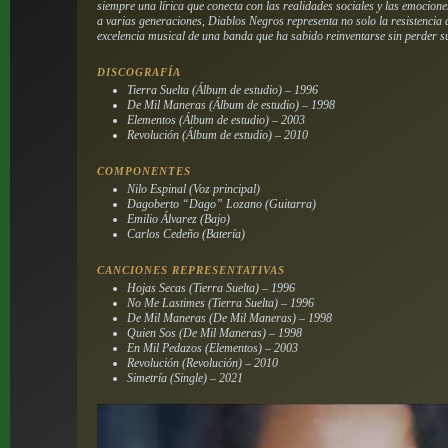
siempre una lírica que conecta con las realidades sociales y las emocio
a varias generaciones, Diablos Negros representa no solo la resistencia 
excelencia musical de una banda que ha sabido reinventarse sin perder s
DISCOGRAFÍA
Tierra Suelta (Álbum de estudio) – 1996
De Mil Maneras (Álbum de estudio) – 1998
Elementos (Álbum de estudio) – 2003
Revolución (Álbum de estudio) – 2010
COMPONENTES
Nilo Espinal (Voz principal)
Dagoberto “Dago” Lozano (Guitarra)
Emilio Álvarez (Bajo)
Carlos Cedeño (Batería)
CANCIONES REPRESENTATIVAS
Hojas Secas (Tierra Suelta) – 1996
No Me Lastimes (Tierra Suelta) – 1996
De Mil Maneras (De Mil Maneras) – 1998
Quien Sos (De Mil Maneras) – 1998
En Mil Pedazos (Elementos) – 2003
Revolución (Revolución) – 2010
Simetría (Single) – 2021