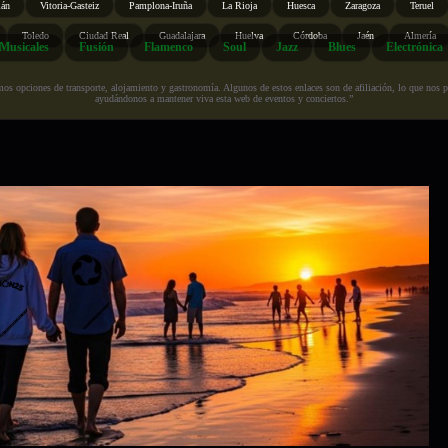
ián
Vitoria-Gasteiz
Pamplona-Iruña
La Rioja
Huesca
Zaragoza
Teruel
Toledo
Ciudad Real
Guadalajara
Huelva
Córdoba
Jaén
Almería
Musicales
Fusión
Flamenco
Soul
Jazz
Blues
Electrónica
s opciones de transporte, alojamiento y gastronomía. Algunos de estos enlaces son de afiliación, lo que nos perm
ayudándonos a mantener viva esta web de eventos y conciertos.”