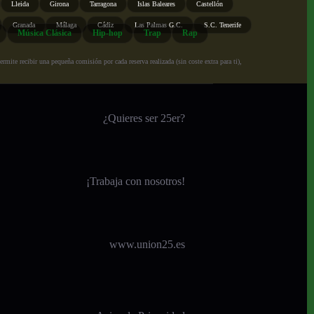
Lleida
Girona
Tarragona
Islas Baleares
Castellón
Granada
Málaga
Cádiz
Las Palmas G.C.
S.C. Tenerife
Música Clásica
Hip-hop
Trap
Rap
ite recibir una pequeña comisión por cada reserva realizada (sin coste extra para ti),
¿Quieres ser 25er?
¡
Trabaja con nosotros!
www.union25.es