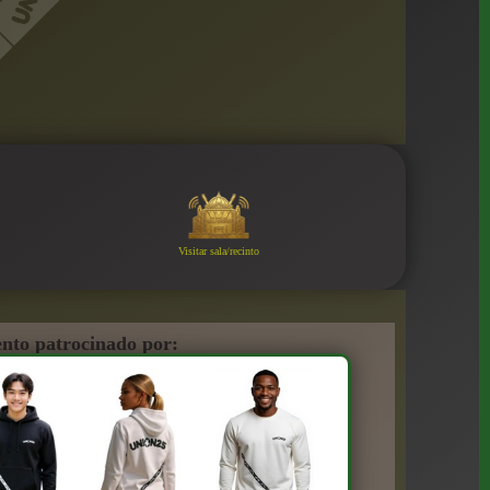
Visitar sala/recinto
nto patrocinado por: