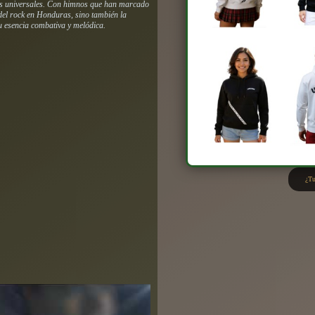
nes universales. Con himnos que han marcado
del rock en Honduras, sino también la
u esencia combativa y melódica.
¿Tu