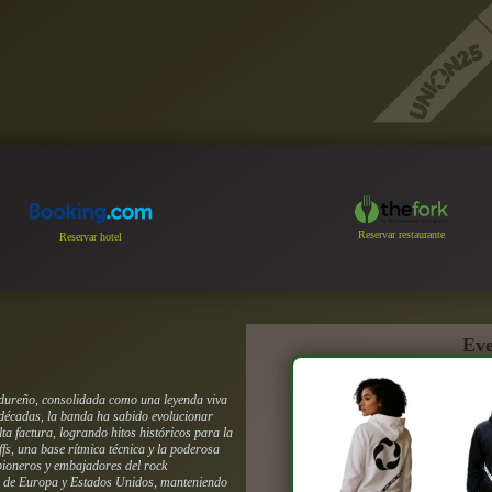
Reservar restaurante
Reservar hotel
Eve
dureño, consolidada como una leyenda viva
 décadas, la banda ha sabido evolucionar
ta factura, logrando hitos históricos para la
ffs, una base rítmica técnica y la poderosa
 pioneros y embajadores del rock
s de Europa y Estados Unidos, manteniendo