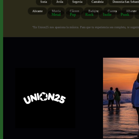
Soria
Ávila
Segovia
Cantabria
Donostia-San Sebast
Alicante
Murcia
Cáceres
Badajoz
Cuenca
Albacete
Metal
Pop
Rock
Indie
Punk
“En Union25 nos apasiona la música. Para que tu experiencia sea completa, te sugerimo