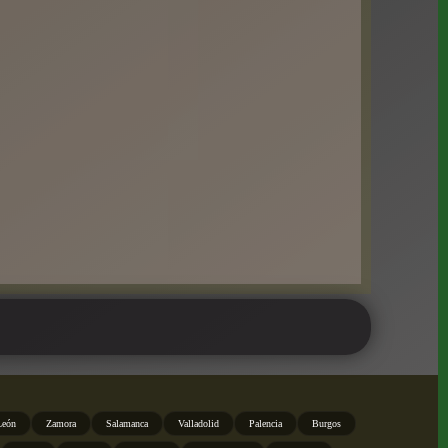
León
Zamora
Salamanca
Valladolid
Palencia
Burgos