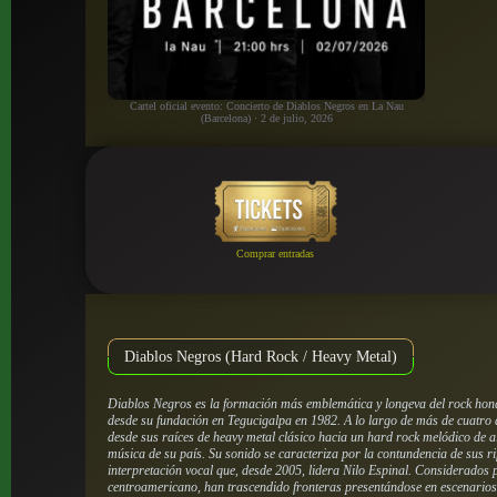
Cartel oficial evento: Concierto de Diablos Negros en La Nau
(Barcelona) · 2 de julio, 2026
Comprar entradas
Diablos Negros (Hard Rock / Heavy Metal)
Diablos Negros es la formación más emblemática y longeva del rock hon
desde su fundación en Tegucigalpa en 1982. A lo largo de más de cuatro
desde sus raíces de heavy metal clásico hacia un hard rock melódico de al
música de su país. Su sonido se caracteriza por la contundencia de sus ri
interpretación vocal que, desde 2005, lidera Nilo Espinal. Considerados
centroamericano, han trascendido fronteras presentándose en escenario