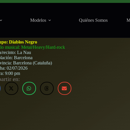
Modelos
Quiénes Somos
M
arcelona) · 2 de julio, 2026
upo:
Diablos Negro
ilo musical: Metal/Heavy/Hard-rock
a/recinto:
La Nau
lación:
Barcelona
vincia:
Barcelona (Cataluña)
cha:
02/07/2026
ra:
9:00 pm
rtir en: