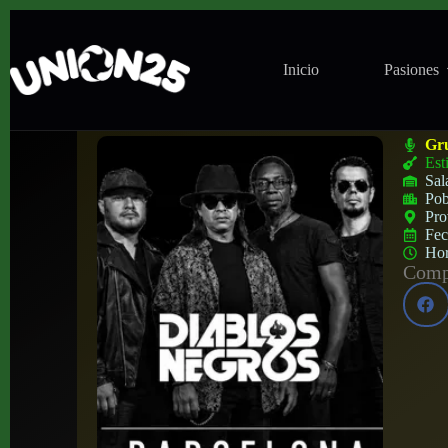
Inicio
Pasiones
Concierto de Diablos Negros en La Nau (B
Gr
Est
Sal
Pob
Pro
Fe
Ho
Compa