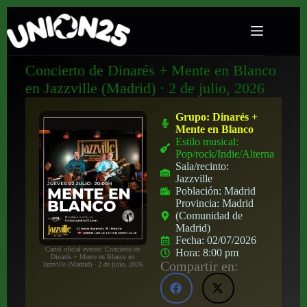
Concierto de Dinarés + Mente en Blanco
en Jazzville (Madrid) · 2 de julio, 2026
Grupo:
Dinarés +
Mente en Blanco
Estilo musical:
Pop/rock/Indie/Alternativo
Sala/recinto:
Jazzville
Población:
Madrid
Provincia:
Madrid
(Comunidad de
Madrid)
Fecha:
02/07/2026
Cartel oficial evento: Concierto de
Hora:
8:00 pm
Dinarés + Mente en Blanco en
Compartir en:
Jazzville (Madrid) · 2 de julio, 2026