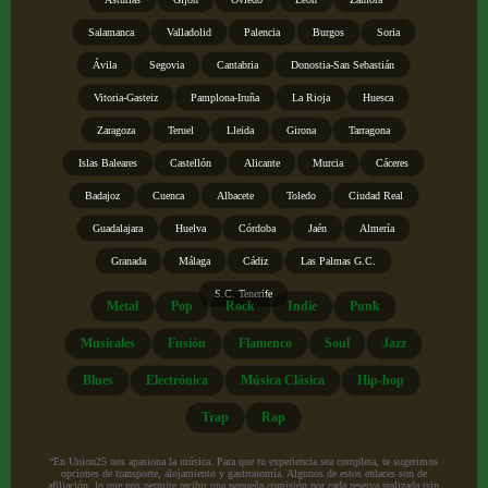
Salamanca
Valladolid
Palencia
Burgos
Soria
Ávila
Segovia
Cantabria
Donostia-San Sebastián
Vitoria-Gasteiz
Pamplona-Iruña
La Rioja
Huesca
Zaragoza
Teruel
Lleida
Girona
Tarragona
Islas Baleares
Castellón
Alicante
Murcia
Cáceres
Badajoz
Cuenca
Albacete
Toledo
Ciudad Real
Guadalajara
Huelva
Córdoba
Jaén
Almería
Granada
Málaga
Cádiz
Las Palmas G.C.
S.C. Tenerife
Metal
Pop
Rock
Indie
Punk
Musicales
Fusión
Flamenco
Soul
Jazz
Blues
Electrónica
Música Clásica
Hip-hop
Trap
Rap
“En Union25 nos apasiona la música. Para que tu experiencia sea completa, te sugerimos
opciones de transporte, alojamiento y gastronomía. Algunos de estos enlaces son de
afiliación, lo que nos permite recibir una pequeña comisión por cada reserva realizada (sin