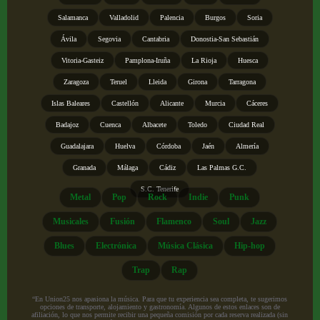
Salamanca
Valladolid
Palencia
Burgos
Soria
Ávila
Segovia
Cantabria
Donostia-San Sebastián
Vitoria-Gasteiz
Pamplona-Iruña
La Rioja
Huesca
Zaragoza
Teruel
Lleida
Girona
Tarragona
Islas Baleares
Castellón
Alicante
Murcia
Cáceres
Badajoz
Cuenca
Albacete
Toledo
Ciudad Real
Guadalajara
Huelva
Córdoba
Jaén
Almería
Granada
Málaga
Cádiz
Las Palmas G.C.
S.C. Tenerife
Metal
Pop
Rock
Indie
Punk
Musicales
Fusión
Flamenco
Soul
Jazz
Blues
Electrónica
Música Clásica
Hip-hop
Trap
Rap
“En Union25 nos apasiona la música. Para que tu experiencia sea completa, te sugerimos
opciones de transporte, alojamiento y gastronomía. Algunos de estos enlaces son de
afiliación, lo que nos permite recibir una pequeña comisión por cada reserva realizada (sin