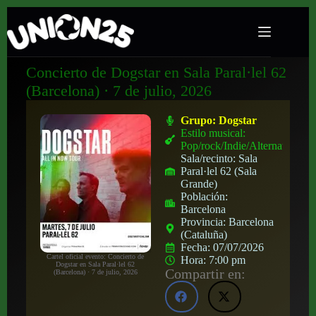
Concierto de Dogstar en Sala Paral·lel 62
(Barcelona) · 7 de julio, 2026
Grupo:
Dogstar
Estilo musical:
Pop/rock/Indie/Alternativo
Sala/recinto:
Sala
Paral·lel 62 (Sala
Grande)
Población:
Barcelona
Provincia:
Barcelona
(Cataluña)
Fecha:
07/07/2026
Cartel oficial evento: Concierto de
Hora:
7:00 pm
Dogstar en Sala Paral·lel 62
Compartir en:
(Barcelona) · 7 de julio, 2026