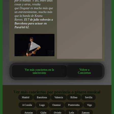
por el mundo. Y así, entre unas
cosas y otras, resulta
que Dogstar es mucho más que
un entretenimiento, mucho más
que la banda de Keanu
Reeves.
El 7 de julio volverán a
Barcelona para actuar en
Paral·lel 62
.
Ver más conciertos en la
Volver a
sala/recinto
Conciertos
Ver más conciertos por provincia o género musical
Madrid
Barcelona
Valencia
Bilbao
Sevilla
A Coruña
Lugo
Ourense
Pontevedra
Vigo
Asturias
Gijón
Oviedo
León
Zamora