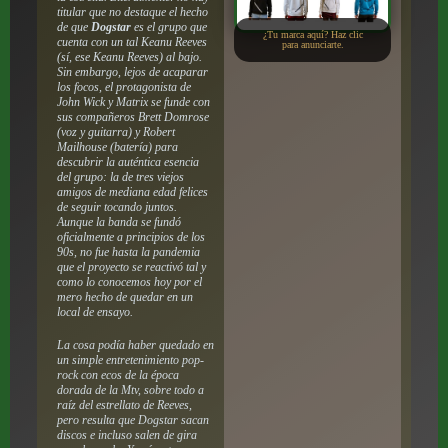
titular que no destaque el hecho
de que
Dogstar
es el grupo que
¿Tu marca aquí? Haz clic
cuenta con un tal Keanu Reeves
para anunciarte.
(sí, ese Keanu Reeves) al bajo.
Sin embargo, lejos de acaparar
los focos, el protagonista de
J
ohn Wick
y
Matrix
se funde con
sus compañeros Brett Domrose
(voz y guitarra) y Robert
Mailhouse (batería) para
descubrir la auténtica esencia
del grupo: la de tres viejos
amigos de mediana edad felices
de seguir tocando juntos.
Aunque la banda se fundó
oficialmente a principios de los
90s, no fue hasta la pandemia
que el proyecto se reactivó tal y
como lo conocemos hoy por el
mero hecho de quedar en un
local de ensayo.
La cosa podía haber quedado en
un simple entretenimiento pop-
rock con ecos de la época
dorada de la Mtv, sobre todo a
raíz del estrellato de Reeves,
pero resulta que Dogstar sacan
discos e incluso salen de gira