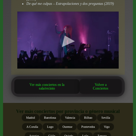
De qué me culpas – Extrapolaciones y dos preguntas (2019)
Ver más conciertos en la
Volver a
sala/recinto
Conciertos
Ver más conciertos por provincia o género musical
Madrid
Barcelona
Valencia
Bilbao
Sevilla
A Coruña
Lugo
Ourense
Pontevedra
Vigo
Asturias
Gijón
Oviedo
León
Zamora