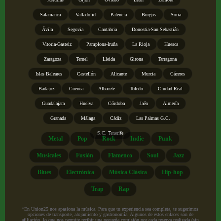
Salamanca
Valladolid
Palencia
Burgos
Soria
Ávila
Segovia
Cantabria
Donostia-San Sebastián
Vitoria-Gasteiz
Pamplona-Iruña
La Rioja
Huesca
Zaragoza
Teruel
Lleida
Girona
Tarragona
Islas Baleares
Castellón
Alicante
Murcia
Cáceres
Badajoz
Cuenca
Albacete
Toledo
Ciudad Real
Guadalajara
Huelva
Córdoba
Jaén
Almería
Granada
Málaga
Cádiz
Las Palmas G.C.
S.C. Tenerife
Metal
Pop
Rock
Indie
Punk
Musicales
Fusión
Flamenco
Soul
Jazz
Blues
Electrónica
Música Clásica
Hip-hop
Trap
Rap
“En Union25 nos apasiona la música. Para que tu experiencia sea completa, te sugerimos
opciones de transporte, alojamiento y gastronomía. Algunos de estos enlaces son de
afiliación, lo que nos permite recibir una pequeña comisión por cada reserva realizada (sin