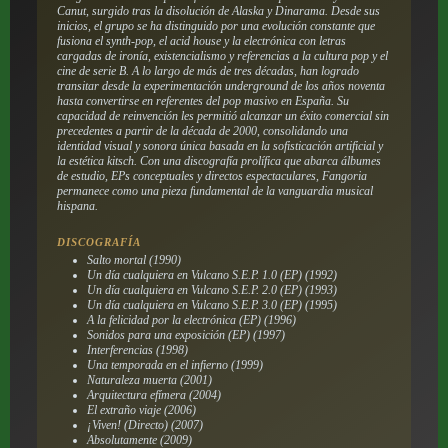
Canut, surgido tras la disolución de Alaska y Dinarama. Desde sus
inicios, el grupo se ha distinguido por una evolución constante que
fusiona el synth-pop, el acid house y la electrónica con letras
cargadas de ironía, existencialismo y referencias a la cultura pop y el
cine de serie B. A lo largo de más de tres décadas, han logrado
transitar desde la experimentación underground de los años noventa
hasta convertirse en referentes del pop masivo en España. Su
capacidad de reinvención les permitió alcanzar un éxito comercial sin
precedentes a partir de la década de 2000, consolidando una
identidad visual y sonora única basada en la sofisticación artificial y
la estética kitsch. Con una discografía prolífica que abarca álbumes
de estudio, EPs conceptuales y directos espectaculares, Fangoria
permanece como una pieza fundamental de la vanguardia musical
hispana.
DISCOGRAFÍA
Salto mortal (1990)
Un día cualquiera en Vulcano S.E.P. 1.0 (EP) (1992)
Un día cualquiera en Vulcano S.E.P. 2.0 (EP) (1993)
Un día cualquiera en Vulcano S.E.P. 3.0 (EP) (1995)
A la felicidad por la electrónica (EP) (1996)
Sonidos para una exposición (EP) (1997)
Interferencias (1998)
Una temporada en el infierno (1999)
Naturaleza muerta (2001)
Arquitectura efímera (2004)
El extraño viaje (2006)
¡Viven! (Directo) (2007)
Absolutamente (2009)