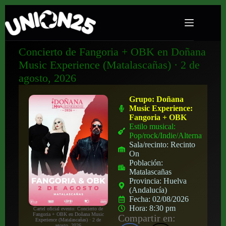
Concierto de Fangoria + OBK en Doñana
Music Experience (Matalascañas) · 2 de
agosto, 2026
Grupo:
Doñana
Music Experience:
Fangoria + OBK
Estilo musical:
Pop/rock/Indie/Alternativo
Sala/recinto:
Recinto
On
Población:
Matalascañas
Provincia:
Huelva
(Andalucía)
Fecha:
02/08/2026
Hora:
8:30 pm
Cartel oficial evento: Concierto de
Fangoria + OBK en Doñana Music
Compartir en:
Experience (Matalascañas) · 2 de
agosto, 2026