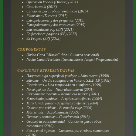
Operación Vodevil (Directo) (2011)
Cuatricromía (2013)
Canciones para robots románticos (2016)
Pianíssimo (Directo) (2017)
Extrapolaciones y dos preguntas (2019)
Extrapolaciones y dos respuestas (2019)
Existencialismo pop (EP) (2021)
Edificaciones paganas (EP) (2022)
Ex Profeso (EP) (2022)
COMPONENTES
Olvido Gara “Alaska” (Voz / Guitarra ocasional)
Nacho Canut (Teclados / Sintetizadores / Bajo / Programación)
CANCIONES REPRESENTATIVAS
Hagamos algo superficial y vulgar – Salto mortal (1990)
Sálvame – Un día cualquiera en Vulcano S.E.P. 1.0 (1992)
Electricistas – Una temporada en el infierno (1999)
No sé qué me das – Naturaleza muerta (2001)
Eternamente inocente – Naturaleza muerta (2001)
Retorciendo palabras – Arquitectura efímera (2004)
Miro la vida pasar – Arquitectura efímera (2004)
Criticar por criticar – El extraño viaje (2006)
Más es más – Absolutamente (2009)
Dramas y comedias – Cuatricromía (2013)
Geometría polisentimental – Canciones para robots
románticos (2016)
Fiesta en el infierno – Canciones para robots románticos
(2016)