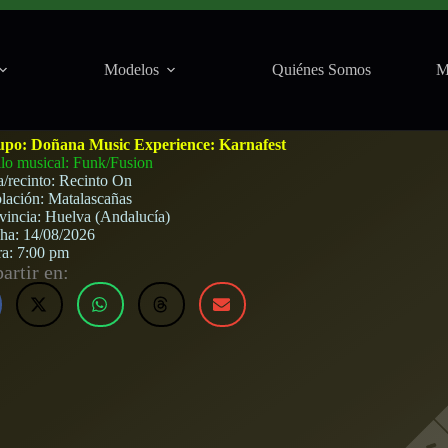
Modelos
Quiénes Somos
M
atalascañas) · 14 de agosto, 2026
upo:
Doñana Music Experience: Karnafest
ilo musical: Funk/Fusion
a/recinto:
Recinto On
lación:
Matalascañas
vincia:
Huelva (Andalucía)
cha:
14/08/2026
ra:
7:00 pm
rtir en: