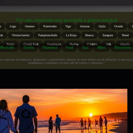
Ver más conciertos por provincia o género musical
a
Lugo
Ourense
Pontevedra
Vigo
Asturias
Gijón
Oviedo
ián
Vitoria-Gasteiz
Pamplona-Iruña
La Rioja
Huesca
Zaragoza
Teruel
Toledo
Ciudad Real
Guadalajara
Huelva
Córdoba
Jaén
Almería
Musicales
Fusión
Flamenco
Soul
Jazz
Blues
Electrónica
s opciones de transporte, alojamiento y gastronomía. Algunos de estos enlaces son de afiliación, lo que nos perm
ayudándonos a mantener viva esta web de eventos y conciertos.”