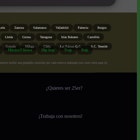
León
Zamora
Salamanca
Valladolid
Palencia
Burgos
Lleida
Girona
Tarragona
Islas Baleares
Castellón
Granada
Málaga
Cádiz
Las Palmas G.C.
S.C. Tenerife
Música Clásica
Hip-hop
Trap
Rap
ite recibir una pequeña comisión por cada reserva realizada (sin coste extra para ti),
¿Quieres ser 25er?
¡
Trabaja con nosotros!