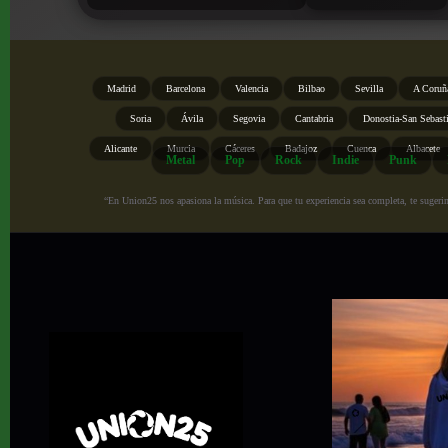
Madrid
Barcelona
Valencia
Bilbao
Sevilla
A Coruñ
Soria
Ávila
Segovia
Cantabria
Donostia-San Sebast
Alicante
Murcia
Cáceres
Badajoz
Cuenca
Albacete
Metal
Pop
Rock
Indie
Punk
“En Union25 nos apasiona la música. Para que tu experiencia sea completa, te sugerimo