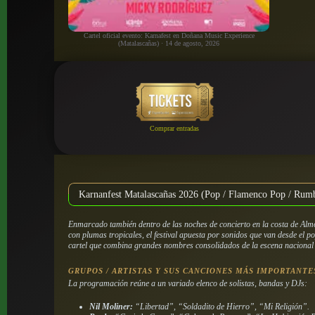
Cartel oficial evento: Karnafest en Doñana Music Experience
(Matalascañas) · 14 de agosto, 2026
Comprar entradas
Karnanfest Matalascañas 2026 (Pop / Flamenco Pop / Rum
Enmarcado también dentro de las noches de concierto en la costa de Alm
con plumas tropicales, el festival apuesta por sonidos que van desde el p
cartel que combina grandes nombres consolidados de la escena nacional q
GRUPOS / ARTISTAS Y SUS CANCIONES MÁS IMPORTANTE
La programación reúne a un variado elenco de solistas, bandas y DJs:
Nil Moliner:
“Libertad”, “Soldadito de Hierro”, “Mi Religión”.