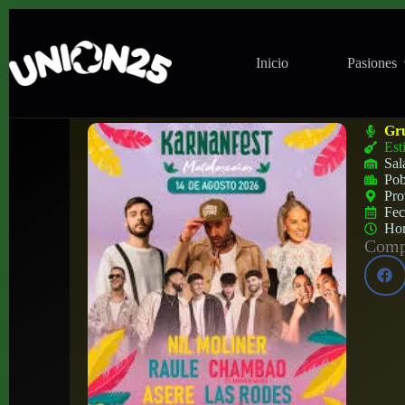
Inicio
Pasiones
Karnafest en Doñana Music Experience (M
Gr
Est
Sal
Pob
Pro
Fe
Ho
Compa