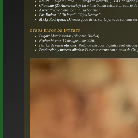
Raule:
“Cruje la Cama”, “Colega de Reparto”, “La Habitación P
Chambao (25 Aniversario):
La mítica banda celebra un cuarto de
Asere:
“Vente Conmigo”, “Esa Sonrisa”.
Las Rodes:
“A Tu Vera”, “Ojos Negros”.
Micky Rodríguez:
DJ encargado de cerrar la jornada con una sesi
OTROS DATOS DE INTERÉS
Lugar:
Matalascañas (Almonte, Huelva).
Fecha:
Viernes 14 de agosto de 2026.
Puntos de venta oficiales:
Venta de entradas digitales centralizada
Producción y marcas aliadas:
El evento cuenta con el sello de G