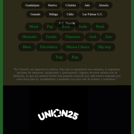
Guadalajara
Huelva
Córdoba
Jaén
Almería
Granada
Málaga
Cádiz
Las Palmas G.C.
S.C. Tenerife
Metal
Pop
Rock
Indie
Punk
Musicales
Fusión
Flamenco
Soul
Jazz
Blues
Electrónica
Música Clásica
Hip-hop
Trap
Rap
“En Union25 nos apasiona la música. Para que tu experiencia sea completa, te sugerimos
opciones de transporte, alojamiento y gastronomía. Algunos de estos enlaces son de
afiliación, lo que nos permite recibir una pequeña comisión por cada reserva realizada (sin
coste extra para ti), ayudándonos a mantener viva esta web de eventos y conciertos.”