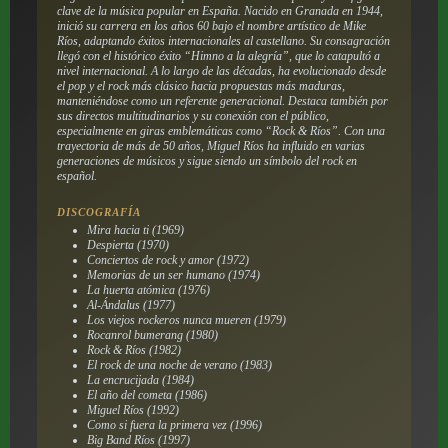
clave de la música popular en España. Nacido en Granada en 1944,
inició su carrera en los años 60 bajo el nombre artístico de Mike
Ríos, adaptando éxitos internacionales al castellano. Su consagración
llegó con el histórico éxito “Himno a la alegría”, que lo catapultó a
nivel internacional. A lo largo de las décadas, ha evolucionado desde
el pop y el rock más clásico hacia propuestas más maduras,
manteniéndose como un referente generacional. Destaca también por
sus directos multitudinarios y su conexión con el público,
especialmente en giras emblemáticas como “Rock & Ríos”. Con una
trayectoria de más de 50 años, Miguel Ríos ha influido en varias
generaciones de músicos y sigue siendo un símbolo del rock en
español.
DISCOGRAFÍA
Mira hacia ti
(1969)
Despierta
(1970)
Conciertos de rock y amor
(1972)
Memorias de un ser humano
(1974)
La huerta atómica
(1976)
Al-Ándalus
(1977)
Los viejos rockeros nunca mueren
(1979)
Rocanrol bumerang
(1980)
Rock & Ríos
(1982)
El rock de una noche de verano
(1983)
La encrucijada
(1984)
El año del cometa
(1986)
Miguel Ríos
(1992)
Como si fuera la primera vez
(1996)
Big Band Ríos
(1997)