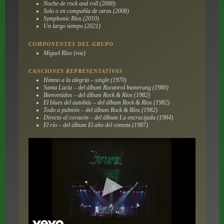
Noche de rock and roll
(2000)
Solo o en compañía de otros
(2008)
Symphonic Ríos
(2010)
Un largo tiempo
(2021)
COMPONENTES DEL GRUPO
Miguel Ríos (voz)
CANCIONES REPRESENTATIVAS
Himno a la alegría
– single (1970)
Santa Lucía
– del álbum
Rocanrol bumerang
(1980)
Bienvenidos
– del álbum
Rock & Ríos
(1982)
El blues del autobús
– del álbum
Rock & Ríos
(1982)
Todo a pulmón
– del álbum
Rock & Ríos
(1982)
Directo al corazón
– del álbum
La encrucijada
(1984)
El río
– del álbum
El año del cometa
(1987)