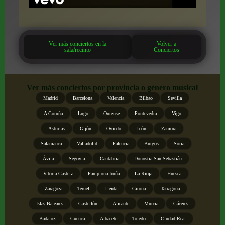
Ver más conciertos en la
Volver a
sala/recinto
Conciertos
Ver más conciertos por provincia o género musical
Madrid
Barcelona
Valencia
Bilbao
Sevilla
A Coruña
Lugo
Ourense
Pontevedra
Vigo
Asturias
Gijón
Oviedo
León
Zamora
Salamanca
Valladolid
Palencia
Burgos
Soria
Ávila
Segovia
Cantabria
Donostia-San Sebastián
Vitoria-Gasteiz
Pamplona-Iruña
La Rioja
Huesca
Zaragoza
Teruel
Lleida
Girona
Tarragona
Islas Baleares
Castellón
Alicante
Murcia
Cáceres
Badajoz
Cuenca
Albacete
Toledo
Ciudad Real