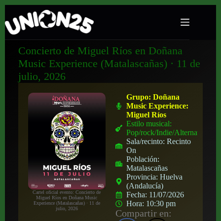
Concierto de Miguel Ríos en Doñana
Music Experience (Matalascañas) · 11 de
julio, 2026
Grupo:
Doñana
Music Experience:
Miguel Ríos
Estilo musical:
Pop/rock/Indie/Alternativo
Sala/recinto:
Recinto
On
Población:
Matalascañas
Provincia:
Huelva
(Andalucía)
Cartel oficial evento: Concierto de
Fecha:
11/07/2026
Miguel Ríos en Doñana Music
Hora:
10:30 pm
Experience (Matalascañas) · 11 de
julio, 2026
Compartir en: