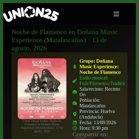
Noche de Flamenco en Doñana Music
Experience (Matalascañas) · 13 de
agosto, 2026
Grupo:
Doñana
Music Experience:
Noche de Flamenco
Estilo musical:
Folk/Flamenco/Tradicional
Sala/recinto:
Recinto
On
Población:
Matalascañas
Provincia:
Huelva
(Andalucía)
Cartel oficial evento: Noche de
Fecha:
13/08/2026
Flamenco en Doñana Music
Hora:
9:30 pm
Experience (Matalascañas) · 13 de
agosto, 2026
Compartir en: