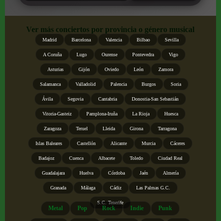
Ver más conciertos por provincia o género musical
Madrid
Barcelona
Valencia
Bilbao
Sevilla
A Coruña
Lugo
Ourense
Pontevedra
Vigo
Asturias
Gijón
Oviedo
León
Zamora
Salamanca
Valladolid
Palencia
Burgos
Soria
Ávila
Segovia
Cantabria
Donostia-San Sebastián
Vitoria-Gasteiz
Pamplona-Iruña
La Rioja
Huesca
Zaragoza
Teruel
Lleida
Girona
Tarragona
Islas Baleares
Castellón
Alicante
Murcia
Cáceres
Badajoz
Cuenca
Albacete
Toledo
Ciudad Real
Guadalajara
Huelva
Córdoba
Jaén
Almería
Granada
Málaga
Cádiz
Las Palmas G.C.
S.C. Tenerife
Metal
Pop
Rock
Indie
Punk