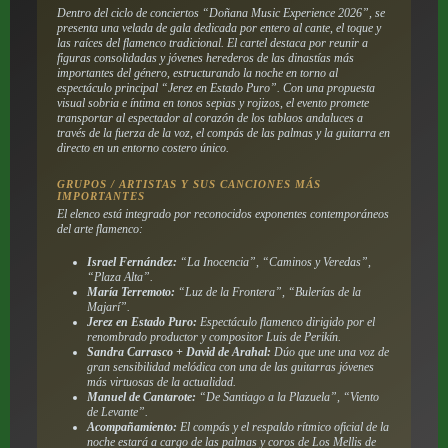
Dentro del ciclo de conciertos “Doñana Music Experience 2026”, se
presenta una velada de gala dedicada por entero al cante, el toque y
las raíces del flamenco tradicional. El cartel destaca por reunir a
figuras consolidadas y jóvenes herederos de las dinastías más
importantes del género, estructurando la noche en torno al
espectáculo principal “Jerez en Estado Puro”. Con una propuesta
visual sobria e íntima en tonos sepias y rojizos, el evento promete
transportar al espectador al corazón de los tablaos andaluces a
través de la fuerza de la voz, el compás de las palmas y la guitarra en
directo en un entorno costero único.
GRUPOS / ARTISTAS Y SUS CANCIONES MÁS
IMPORTANTES
El elenco está integrado por reconocidos exponentes contemporáneos
del arte flamenco:
Israel Fernández:
“La Inocencia”, “Caminos y Veredas”,
“Plaza Alta”.
María Terremoto:
“Luz de la Frontera”, “Bulerías de la
Majarí”.
Jerez en Estado Puro:
Espectáculo flamenco dirigido por el
renombrado productor y compositor Luis de Perikín.
Sandra Carrasco + David de Arahal:
Dúo que une una voz de
gran sensibilidad melódica con una de las guitarras jóvenes
más virtuosas de la actualidad.
Manuel de Cantarote:
“De Santiago a la Plazuela”, “Viento
de Levante”.
Acompañamiento:
El compás y el respaldo rítmico oficial de la
noche estará a cargo de las palmas y coros de Los Mellis de