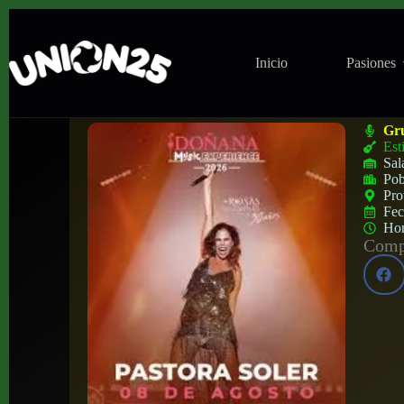
Inicio
Pasiones
Concierto de Pastora Soler en Doñana Mus
Gr
Est
Sal
Pob
Pro
Fe
Ho
Compa