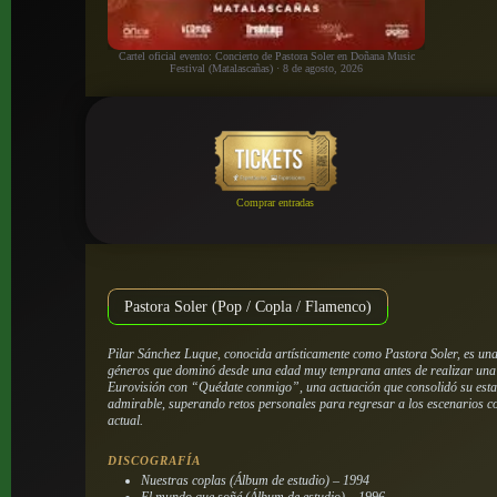
Cartel oficial evento: Concierto de Pastora Soler en Doñana Music
Festival (Matalascañas) · 8 de agosto, 2026
Comprar entradas
Pastora Soler (Pop / Copla / Flamenco)
Pilar Sánchez Luque, conocida artísticamente como Pastora Soler, es una d
géneros que dominó desde una edad muy temprana antes de realizar una ex
Eurovisión con “Quédate conmigo”, una actuación que consolidó su estat
admirable, superando retos personales para regresar a los escenarios 
actual.
DISCOGRAFÍA
Nuestras coplas (Álbum de estudio) – 1994
El mundo que soñé (Álbum de estudio) – 1996