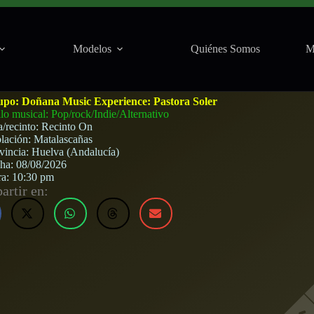
Modelos
Quiénes Somos
M
ic Festival (Matalascañas) · 8 de agosto, 2026
upo:
Doñana Music Experience: Pastora Soler
ilo musical: Pop/rock/Indie/Alternativo
a/recinto:
Recinto On
lación:
Matalascañas
vincia:
Huelva (Andalucía)
cha:
08/08/2026
ra:
10:30 pm
rtir en: