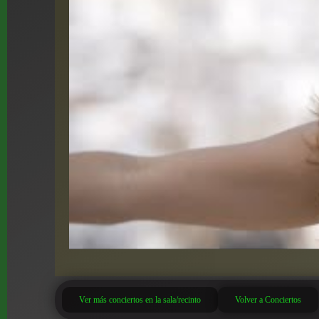
Ver más conciertos en la sala/recinto
Volver a Conciertos