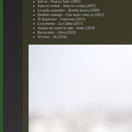
Solo tú – Pastora Soler (2005)
Toda mi verdad – Toda mi verdad (2007)
La mala costumbre – Bendita locura (2009)
Quédate conmigo – Una mujer como yo (2012)
Te despertaré – Conóceme (2013)
La tormenta – La Calma (2017)
Aunque me cueste la vida – Sentir (2019)
Rascacielos – Libra (2022)
30 veces – 30 (2024)