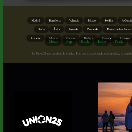
Madrid
Barcelona
Valencia
Bilbao
Sevilla
A Coruñ
Soria
Ávila
Segovia
Cantabria
Donostia-San Sebast
Alicante
Murcia
Cáceres
Badajoz
Cuenca
Albacete
Metal
Pop
Rock
Indie
Punk
“En Union25 nos apasiona la música. Para que tu experiencia sea completa, te sugerimo