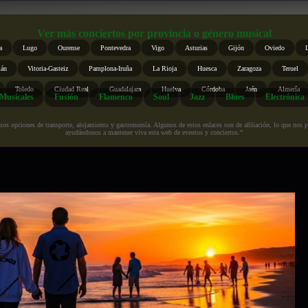
Ver más conciertos por provincia o género musical
a
Lugo
Ourense
Pontevedra
Vigo
Asturias
Gijón
Oviedo
ián
Vitoria-Gasteiz
Pamplona-Iruña
La Rioja
Huesca
Zaragoza
Teruel
Toledo
Ciudad Real
Guadalajara
Huelva
Córdoba
Jaén
Almería
Musicales
Fusión
Flamenco
Soul
Jazz
Blues
Electrónica
s opciones de transporte, alojamiento y gastronomía. Algunos de estos enlaces son de afiliación, lo que nos perm
ayudándonos a mantener viva esta web de eventos y conciertos.”