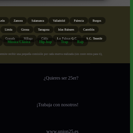
León
Zamora
Salamanca
Valladolid
Palencia
Burgos
Lleida
Girona
Tarragona
Islas Baleares
Castellón
Granada
Málaga
Cádiz
Las Palmas G.C.
S.C. Tenerife
Música Clásica
Hip-hop
Trap
Rap
ite recibir una pequeña comisión por cada reserva realizada (sin coste extra para ti),
¿Quieres ser 25er?
¡
Trabaja con nosotros!
www.union25.es