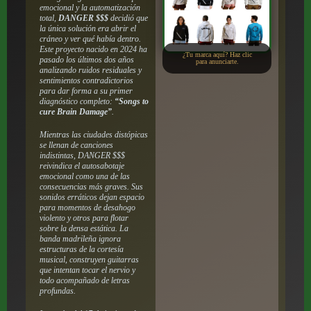
emocional y la automatización
total,
DANGER $$$
decidió que
la única solución era abrir el
cráneo y ver qué había dentro.
Este proyecto nacido en 2024 ha
¿Tu marca aquí? Haz clic
pasado los últimos dos años
para anunciarte.
analizando ruidos residuales y
sentimientos contradictorios
para dar forma a su primer
diagnóstico completo:
“Songs to
cure Brain Damage”
.
Mientras las ciudades distópicas
se llenan de canciones
indistintas, DANGER $$$
reivindica el autosabotaje
emocional como una de las
consecuencias más graves. Sus
sonidos erráticos dejan espacio
para momentos de desahogo
violento y otros para flotar
sobre la densa estática. La
banda madrileña ignora
estructuras de la cortesía
musical, construyen guitarras
que intentan tocar el nervio y
todo acompañado de letras
profundas.