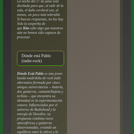
La noche del 17 de junio está
diseñada para que, al salir de la
sala, el daño cerebral sea, al
menos, un poco más tolerable.
Si buscas respuestas, no las hay.
Solo la sospecha de
que
Kim
sabe algo que nosotros
aún no hemos sido capaces de
procesar.
Dónde está Pablo
(indie-rock)
Dónde Está Pablo
es una joven
banda madrileña de rock indie
alternativo formada por cinco
amigos universitarios —batería,
dos guitarras, cantante/bajista y
teclista— que encuentra su
identidad en la experimentación
sonora. Influenciados por el
universo de Radiohead y la
energía de Slowdive, su
propuesta combina voces
atmosféricas y guitarras
distorsionadas, creando un
equilibrio entre lo etéreo y lo