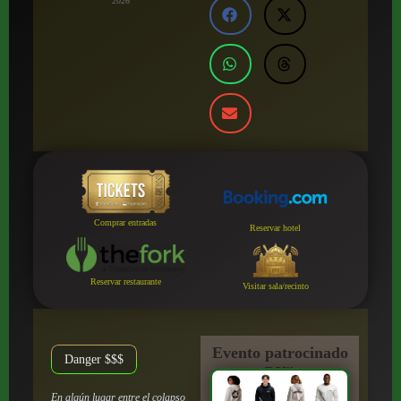
2026
Comprar entradas
Reservar hotel
Reservar restaurante
Visitar sala/recinto
Evento patrocinado
Danger $$$
por:
En algún lugar entre el colapso