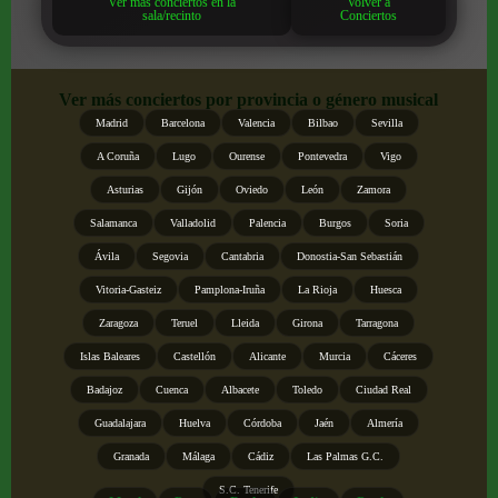
Ver más conciertos en la
Volver a
sala/recinto
Conciertos
Ver más conciertos por provincia o género musical
Madrid
Barcelona
Valencia
Bilbao
Sevilla
A Coruña
Lugo
Ourense
Pontevedra
Vigo
Asturias
Gijón
Oviedo
León
Zamora
Salamanca
Valladolid
Palencia
Burgos
Soria
Ávila
Segovia
Cantabria
Donostia-San Sebastián
Vitoria-Gasteiz
Pamplona-Iruña
La Rioja
Huesca
Zaragoza
Teruel
Lleida
Girona
Tarragona
Islas Baleares
Castellón
Alicante
Murcia
Cáceres
Badajoz
Cuenca
Albacete
Toledo
Ciudad Real
Guadalajara
Huelva
Córdoba
Jaén
Almería
Granada
Málaga
Cádiz
Las Palmas G.C.
S.C. Tenerife