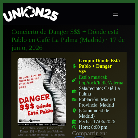
Concierto de Danger $$$ + Dónde está
Pablo en Café La Palma (Madrid) · 17 de
junio, 2026
Grupo:
Dónde Está
Pablo + Danger
$$$
Estilo musical:
Pop/rock/Indie/Alternativo
Sala/recinto:
Café La
Palma
Población:
Madrid
Provincia:
Madrid
(Comunidad de
Madrid)
Fecha:
17/06/2026
Hora:
8:00 pm
Cartel oficial evento: Concierto de
Compartir en:
Danger $$$ + Dónde está Pablo en
Café La Palma (Madrid) · 17 de junio,