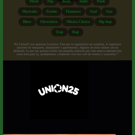
Metal
Pop
Rock
Indie
Punk
Musicales
Fusión
Flamenco
Soul
Jazz
Blues
Electrónica
Música Clásica
Hip-hop
Trap
Rap
“En Union25 nos apasiona la música. Para que tu experiencia sea completa, te sugerimos
opciones de transporte, alojamiento y gastronomía. Algunos de estos enlaces son de
afiliación, lo que nos permite recibir una pequeña comisión por cada reserva realizada (sin
coste extra para ti), ayudándonos a mantener viva esta web de eventos y conciertos.”