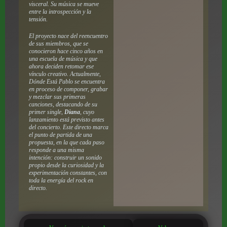
visceral. Su música se mueve
entre la introspección y la
tensión.
El proyecto nace del reencuentro
de sus miembros, que se
conocieron hace cinco años en
una escuela de música y que
ahora deciden retomar ese
vínculo creativo. Actualmente,
Dónde Está Pablo se encuentra
en proceso de componer, grabar
y mezclar sus primeras
canciones, destacando de su
primer single,
Diana
, cuyo
lanzamiento está previsto antes
del concierto. Este directo marca
el punto de partida de una
propuesta, en la que cada paso
responde a una misma
intención: construir un sonido
propio desde la curiosidad y la
experimentación constantes, con
toda la energía del rock en
directo.