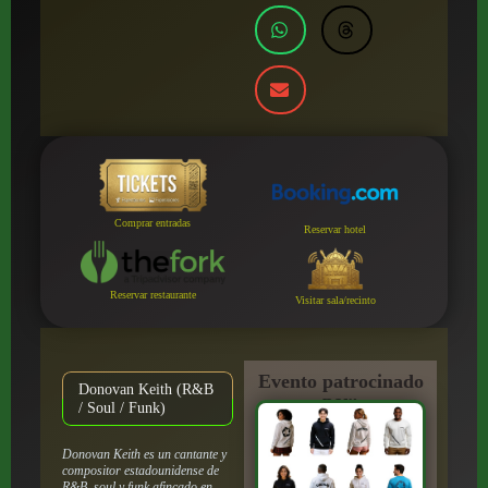
Comprar entradas
Reservar hotel
Reservar restaurante
Visitar sala/recinto
Evento patrocinado
Donovan Keith (R&B
por:
/ Soul / Funk)
Donovan Keith es un cantante y
compositor estadounidense de
R&B, soul y funk afincado en