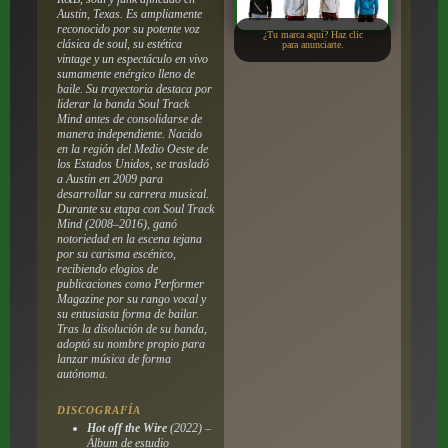
Austin, Texas. Es ampliamente
reconocido por su potente voz
¿Tu marca aquí? Haz clic
clásica de soul, su estética
para anunciarte.
vintage y un espectáculo en vivo
sumamente enérgico lleno de
baile. Su trayectoria destaca por
liderar la banda Soul Track
Mind antes de consolidarse de
manera independiente. Nacido
en la región del Medio Oeste de
los Estados Unidos, se trasladó
a Austin en 2009 para
desarrollar su carrera musical.
Durante su etapa con Soul Track
Mind (2008–2016), ganó
notoriedad en la escena tejana
por su carisma escénico,
recibiendo elogios de
publicaciones como
Performer
Magazine
por su rango vocal y
su entusiasta forma de bailar.
Tras la disolución de su banda,
adoptó su nombre propio para
lanzar música de forma
autónoma.
DISCOGRAFÍA
Hot off the Wire
(2022) –
Álbum de estudio