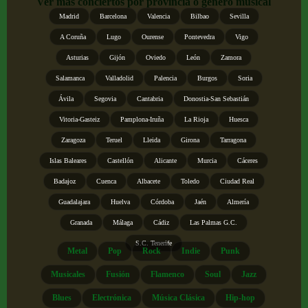
Ver más conciertos por provincia o género musical
Madrid
Barcelona
Valencia
Bilbao
Sevilla
A Coruña
Lugo
Ourense
Pontevedra
Vigo
Asturias
Gijón
Oviedo
León
Zamora
Salamanca
Valladolid
Palencia
Burgos
Soria
Ávila
Segovia
Cantabria
Donostia-San Sebastián
Vitoria-Gasteiz
Pamplona-Iruña
La Rioja
Huesca
Zaragoza
Teruel
Lleida
Girona
Tarragona
Islas Baleares
Castellón
Alicante
Murcia
Cáceres
Badajoz
Cuenca
Albacete
Toledo
Ciudad Real
Guadalajara
Huelva
Córdoba
Jaén
Almería
Granada
Málaga
Cádiz
Las Palmas G.C.
S.C. Tenerife
Metal
Pop
Rock
Indie
Punk
Musicales
Fusión
Flamenco
Soul
Jazz
Blues
Electrónica
Música Clásica
Hip-hop