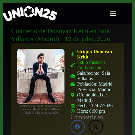
Concierto de Donovan Keith en Sala
Villanos (Madrid) · 12 de julio, 2026
Grupo:
Donovan
Keith
Estilo musical:
Funk/Fusion
Sala/recinto:
Sala
Villanos
Población:
Madrid
Provincia:
Madrid
(Comunidad de
Madrid)
Fecha:
12/07/2026
Cartel oficial evento: Concierto de
Donovan Keith en Sala Villanos
Hora:
8:00 pm
(Madrid) · 12 de julio, 2026
Compartir en: