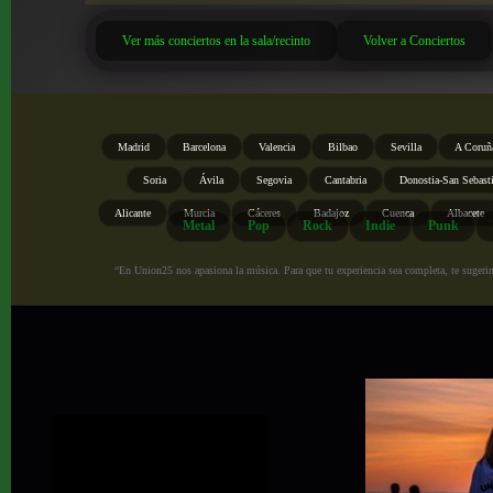
Ver más conciertos en la sala/recinto
Volver a Conciertos
Madrid
Barcelona
Valencia
Bilbao
Sevilla
A Coruñ
Soria
Ávila
Segovia
Cantabria
Donostia-San Sebast
Alicante
Murcia
Cáceres
Badajoz
Cuenca
Albacete
Metal
Pop
Rock
Indie
Punk
“En Union25 nos apasiona la música. Para que tu experiencia sea completa, te sugerimo