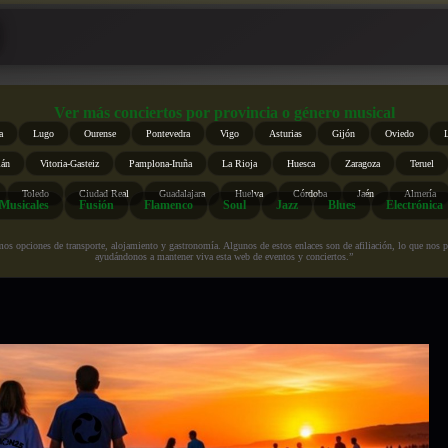
Ver más conciertos por provincia o género musical
a
Lugo
Ourense
Pontevedra
Vigo
Asturias
Gijón
Oviedo
ián
Vitoria-Gasteiz
Pamplona-Iruña
La Rioja
Huesca
Zaragoza
Teruel
Toledo
Ciudad Real
Guadalajara
Huelva
Córdoba
Jaén
Almería
Musicales
Fusión
Flamenco
Soul
Jazz
Blues
Electrónica
s opciones de transporte, alojamiento y gastronomía. Algunos de estos enlaces son de afiliación, lo que nos perm
ayudándonos a mantener viva esta web de eventos y conciertos.”