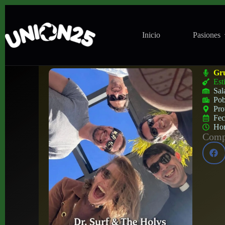
Inicio
Pasiones
Concierto de Dr. Surf & the Holys en Ele
Gr
Est
Sal
Pob
Pro
Fe
Ho
Compa