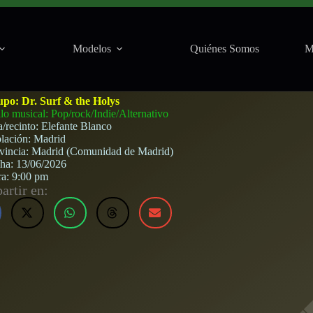
Modelos
Quiénes Somos
M
fante Blanco (Madrid) · 13 de junio, 2026
upo:
Dr. Surf & the Holys
ilo musical: Pop/rock/Indie/Alternativo
a/recinto:
Elefante Blanco
lación:
Madrid
vincia:
Madrid (Comunidad de Madrid)
cha:
13/06/2026
ra:
9:00 pm
rtir en: