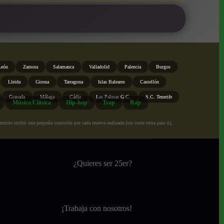
León
Zamora
Salamanca
Valladolid
Palencia
Burgos
Lleida
Girona
Tarragona
Islas Baleares
Castellón
Granada
Málaga
Cádiz
Las Palmas G.C.
S.C. Tenerife
Música Clásica
Hip-hop
Trap
Rap
ite recibir una pequeña comisión por cada reserva realizada (sin coste extra para ti),
¿Quieres ser 25er?
¡
Trabaja con nosotros!