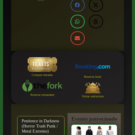
Comprar entradas
Reservar hotel
Reservar restaurante
Visitar sala/recinto
Evento patrocinado
Penitence in Darkness
por:
(Horror Trash Punk /
Metal Extremo)