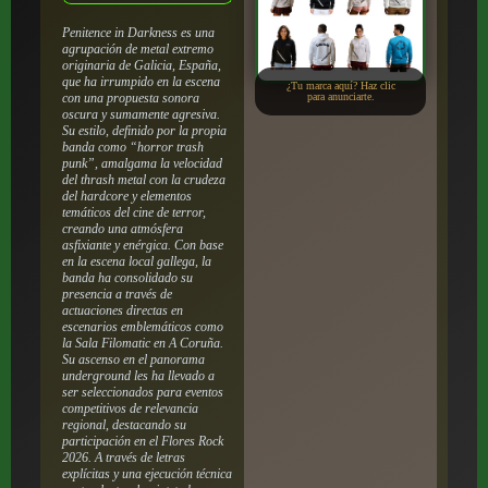
Penitence in Darkness es una
agrupación de metal extremo
originaria de Galicia, España,
que ha irrumpido en la escena
¿Tu marca aquí? Haz clic
con una propuesta sonora
para anunciarte.
oscura y sumamente agresiva.
Su estilo, definido por la propia
banda como “horror trash
punk”, amalgama la velocidad
del thrash metal con la crudeza
del hardcore y elementos
temáticos del cine de terror,
creando una atmósfera
asfixiante y enérgica. Con base
en la escena local gallega, la
banda ha consolidado su
presencia a través de
actuaciones directas en
escenarios emblemáticos como
la Sala Filomatic en A Coruña.
Su ascenso en el panorama
underground les ha llevado a
ser seleccionados para eventos
competitivos de relevancia
regional, destacando su
participación en el Flores Rock
2026. A través de letras
explícitas y una ejecución técnica