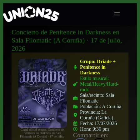
Concierto de Penitence in Darkness en
Sala Filomatic (A Coruña) · 17 de julio,
2026
Grupo:
Driade +
Penitence in
Darkness
Estilo musical:
Metal/Heavy/Hard-
rock
Sala/recinto:
Sala
Filomatic
Población:
A Coruña
Provincia:
La
Coruña (Galicia)
Fecha:
17/07/2026
Hora:
9:30 pm
Cartel oficial evento: Concierto de
Penitence in Darkness en Sala
Compartir en:
Filomatic (A Coruña) · 17 de julio,
2026