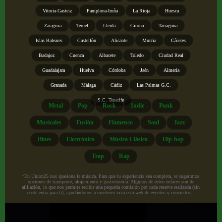
Vitoria-Gasteiz
Pamplona-Iruña
La Rioja
Huesca
Zaragoza
Teruel
Lleida
Girona
Tarragona
Islas Baleares
Castellón
Alicante
Murcia
Cáceres
Badajoz
Cuenca
Albacete
Toledo
Ciudad Real
Guadalajara
Huelva
Córdoba
Jaén
Almería
Granada
Málaga
Cádiz
Las Palmas G.C.
S.C. Tenerife
Metal
Pop
Rock
Indie
Punk
Musicales
Fusión
Flamenco
Soul
Jazz
Blues
Electrónica
Música Clásica
Hip-hop
Trap
Rap
“En Union25 nos apasiona la música. Para que tu experiencia sea completa, te sugerimos
opciones de transporte, alojamiento y gastronomía. Algunos de estos enlaces son de
afiliación, lo que nos permite recibir una pequeña comisión por cada reserva realizada (sin
coste extra para ti), ayudándonos a mantener viva esta web de eventos y conciertos.”