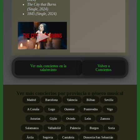
The City that Burns
(Single, 2024)
1845 (Single, 2024)
Ver más conciertos en la
Volver a
sala/recinto
Conciertos
Ver más conciertos por provincia o género musical
Madrid
Barcelona
Valencia
Bilbao
Sevilla
A Coruña
Lugo
Ourense
Pontevedra
Vigo
Asturias
Gijón
Oviedo
León
Zamora
Salamanca
Valladolid
Palencia
Burgos
Soria
Ávila
Segovia
Cantabria
Donostia-San Sebastián