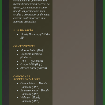
contundente, el quinteto busca
transmitir una visión visceral del
género, posicionándose como
una de las formaciones más
crudas y prometedoras del metal
extremo contemporáneo en el
noroeste peninsular.
DISCOGRAFÍA
Bloody Harmony (2025) –
EP
COMPONENTES
Marcus Laino (Voz)
Leonardo Elranzio
(Guitarra)
D4.n___ (Guitarra)
Gregori.420 (Bajo)
Alcraen LuccI (Batería)
CANCIONES
REPRESENTATIVAS
Cidade Morta – Bloody
Harmony (2025)
Eu quero matar – Bloody
Harmony (2025)
Violence – Bloody
Harmony (2025)