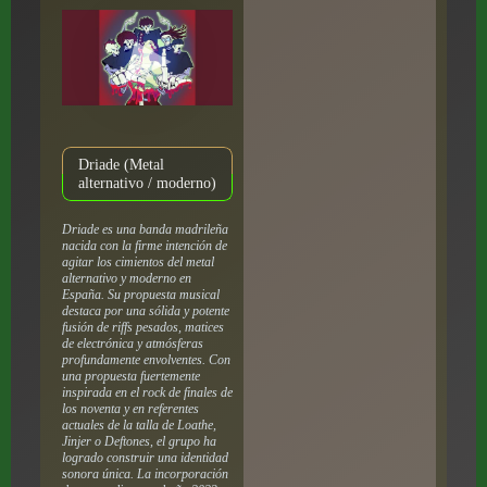
Driade (Metal
alternativo / moderno)
Driade es una banda madrileña
nacida con la firme intención de
agitar los cimientos del metal
alternativo y moderno en
España. Su propuesta musical
destaca por una sólida y potente
fusión de riffs pesados, matices
de electrónica y atmósferas
profundamente envolventes. Con
una propuesta fuertemente
inspirada en el rock de finales de
los noventa y en referentes
actuales de la talla de Loathe,
Jinjer o Deftones, el grupo ha
logrado construir una identidad
sonora única. La incorporación