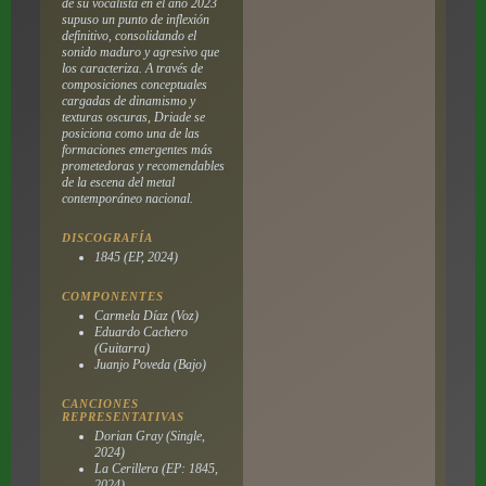
de su vocalista en el año 2023
supuso un punto de inflexión
definitivo, consolidando el
sonido maduro y agresivo que
los caracteriza. A través de
composiciones conceptuales
cargadas de dinamismo y
texturas oscuras, Driade se
posiciona como una de las
formaciones emergentes más
prometedoras y recomendables
de la escena del metal
contemporáneo nacional.
DISCOGRAFÍA
1845 (EP, 2024)
COMPONENTES
Carmela Díaz (Voz)
Eduardo Cachero
(Guitarra)
Juanjo Poveda (Bajo)
CANCIONES
REPRESENTATIVAS
Dorian Gray (Single,
2024)
La Cerillera (EP: 1845,
2024)