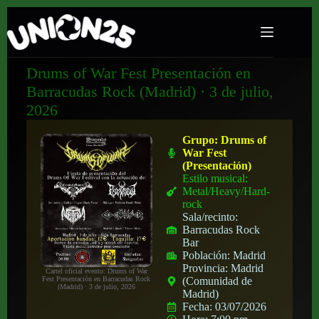
Drums of War Fest Presentación en
Barracudas Rock (Madrid) · 3 de julio,
2026
Grupo:
Drums of
War Fest
(Presentación)
Estilo musical:
Metal/Heavy/Hard-
rock
Sala/recinto:
Barracudas Rock
Bar
Población:
Madrid
Provincia:
Madrid
Cartel oficial evento: Drums of War
(Comunidad de
Fest Presentación en Barracudas Rock
(Madrid) · 3 de julio, 2026
Madrid)
Fecha:
03/07/2026