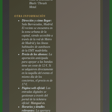
Black / Thrash
Metal.
OTRA INFORMACIÓN
Dirección y cómo llegar:
Sala Barracudas, Madrid.
El recinto se encuentra en
la zona urbana de la
capital, siendo accesible a
través de la red de Metro
de Madrid y las líneas
habituales de autobuses
de la EMT madrileña.
Precio de los abonos:
La
aportación anticipada
para apoyar a las bandas
tiene un coste de 12 €. Si
se adquieren directamente
en la taquilla del evento el
mismo día de los
conciertos, el precio es de
17 €.
Página web oficial:
Las
entradas digitales se
gestionan a través del
portal de la ticketera
oficial:
Mangual.es
.
Horarios y detalles
relevantes:
La apertura