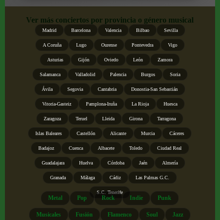
Ver más conciertos por provincia o género musical
Madrid
Barcelona
Valencia
Bilbao
Sevilla
A Coruña
Lugo
Ourense
Pontevedra
Vigo
Asturias
Gijón
Oviedo
León
Zamora
Salamanca
Valladolid
Palencia
Burgos
Soria
Ávila
Segovia
Cantabria
Donostia-San Sebastián
Vitoria-Gasteiz
Pamplona-Iruña
La Rioja
Huesca
Zaragoza
Teruel
Lleida
Girona
Tarragona
Islas Baleares
Castellón
Alicante
Murcia
Cáceres
Badajoz
Cuenca
Albacete
Toledo
Ciudad Real
Guadalajara
Huelva
Córdoba
Jaén
Almería
Granada
Málaga
Cádiz
Las Palmas G.C.
S.C. Tenerife
Metal
Pop
Rock
Indie
Punk
Musicales
Fusión
Flamenco
Soul
Jazz