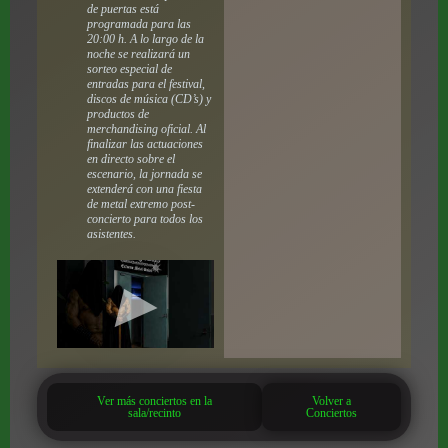
de puertas está
programada para las
20:00 h. A lo largo de la
noche se realizará un
sorteo especial de
entradas para el festival,
discos de música (CD’s) y
productos de
merchandising oficial. Al
finalizar las actuaciones
en directo sobre el
escenario, la jornada se
extenderá con una fiesta
de metal extremo post-
concierto para todos los
asistentes.
Ver más conciertos en la
Volver a
sala/recinto
Conciertos