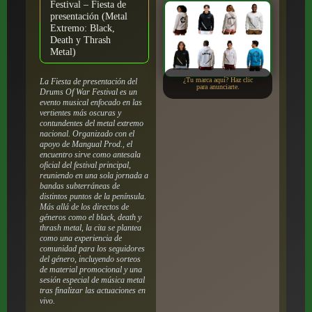
Festival – Fiesta de
presentación (Metal
Extremo: Black,
Death y Thrash
Metal)
¿Tu marca aquí? Haz clic
La Fiesta de presentación del
para anunciarte.
Drums Of War Festival es un
evento musical enfocado en las
vertientes más oscuras y
contundentes del metal extremo
nacional. Organizado con el
apoyo de Mangual Prod., el
encuentro sirve como antesala
oficial del festival principal,
reuniendo en una sola jornada a
bandas subterráneas de
distintos puntos de la península.
Más allá de los directos de
géneros como el black, death y
thrash metal, la cita se plantea
como una experiencia de
comunidad para los seguidores
del género, incluyendo sorteos
de material promocional y una
sesión especial de música metal
tras finalizar las actuaciones en
vivo.