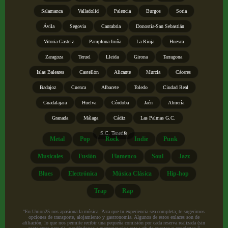
Salamanca
Valladolid
Palencia
Burgos
Soria
Ávila
Segovia
Cantabria
Donostia-San Sebastián
Vitoria-Gasteiz
Pamplona-Iruña
La Rioja
Huesca
Zaragoza
Teruel
Lleida
Girona
Tarragona
Islas Baleares
Castellón
Alicante
Murcia
Cáceres
Badajoz
Cuenca
Albacete
Toledo
Ciudad Real
Guadalajara
Huelva
Córdoba
Jaén
Almería
Granada
Málaga
Cádiz
Las Palmas G.C.
S.C. Tenerife
Metal
Pop
Rock
Indie
Punk
Musicales
Fusión
Flamenco
Soul
Jazz
Blues
Electrónica
Música Clásica
Hip-hop
Trap
Rap
“En Union25 nos apasiona la música. Para que tu experiencia sea completa, te sugerimos
opciones de transporte, alojamiento y gastronomía. Algunos de estos enlaces son de
afiliación, lo que nos permite recibir una pequeña comisión por cada reserva realizada (sin