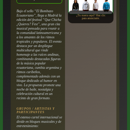
Bajo el sello “El Bombazo
Ecuatoriano”, llega a Madrid la
¿Tu marca aquí? Haz clic
para anunciarte.
edición del festival “Que Chicha
¿Quieres? Fest”, una gran cita
musical pensada para reunir a
la comunidad latinoamericana y
a los amantes de los ritmos
tropicales y populares. El evento
destaca por un despliegue
multicultural que rinde
homenaje a las raíces andinas,
combinando destacadas figuras
de la música popular
ecuatoriana, cumbia argentina y
ritmos caribeños,
complementado además con un
bloque dedicado al humor en
vivo. La propuesta promete una
noche de baile, nostalgia y
celebración cultural en un
recinto de gran formato.
GRUPOS / ARTISTAS Y
PARTICIPANTES
El extenso cartel internacional se
divide en bloques musicales y de
entretenimiento: