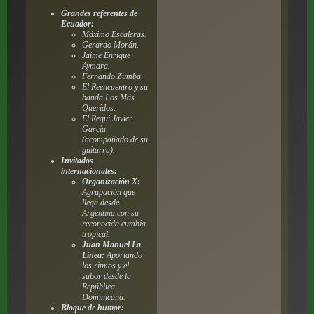
Grandes referentes de
Ecuador:
Máximo Escaleras.
Gerardo Morán.
Jaime Enrique
Aymara.
Fernando Zumba.
El Reencuentro y su
banda Los Más
Queridos.
El Requi Javier
García
(acompañado de su
guitarra).
Invitados
internacionales:
Organización X:
Agrupación que
llega desde
Argentina con su
reconocida cumbia
tropical.
Juan Manuel La
Linea:
Aportando
los ritmos y el
sabor desde la
República
Dominicana.
Bloque de humor: