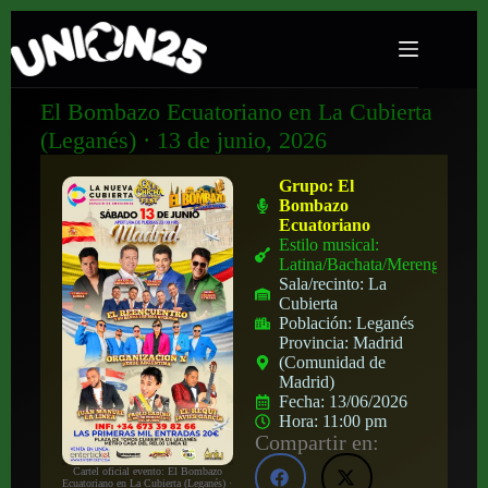
El Bombazo Ecuatoriano en La Cubierta
(Leganés) · 13 de junio, 2026
Grupo:
El
Bombazo
Ecuatoriano
Estilo musical:
Latina/Bachata/Merengue
Sala/recinto:
La
Cubierta
Población:
Leganés
Provincia:
Madrid
(Comunidad de
Madrid)
Fecha:
13/06/2026
Hora:
11:00 pm
Compartir en:
Cartel oficial evento: El Bombazo
Ecuatoriano en La Cubierta (Leganés) ·