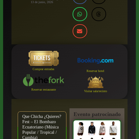
13 de junio, 2026
Comprar entradas
Reservar hotel
Reservar restaurante
Visitar sala/recinto
Evento patrocinado
Que Chicha ¿Quieres?
por:
Fest – El Bombazo
Ecuatoriano (Música
Popular / Tropical /
Cumbia)