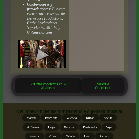
Colaboradores y
patrocinadores:
El evento
cuenta con el respaldo de
Iberosucre Productions,
Gatito Producciones,
SuperLatina 90.1 fm y
Onlymusica.com.
Ver más conciertos en la
Volver a
sala/recinto
Conciertos
Ver más conciertos por provincia o género musical
Madrid
Barcelona
Valencia
Bilbao
Sevilla
A Coruña
Lugo
Ourense
Pontevedra
Vigo
Asturias
Gijón
Oviedo
León
Zamora