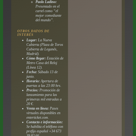
Paolo Ladino:
Presentado en el
cartel como “el
mejor comediante
del mundo”.
OTROS DATOS DE
INTERÉS
Lugar:
La Nueva
Cubierta (Plaza de Toros
Cubierta de Leganés,
Madrid).
Cómo llegar:
Estación de
Metro Casa del Reloj
(Línea 12).
Fecha:
Sábado 13 de
junio.
Horario:
Apertura de
puertas a las 23:00 hrs.
Precios:
Promoción de
lanzamiento para las
primeras mil entradas a
20 €.
Venta en línea:
Pases
virtuales disponibles en
enterticket.com.
Contacto e información:
Se habilita el teléfono con
prefijo español +34 673
39 82 66.