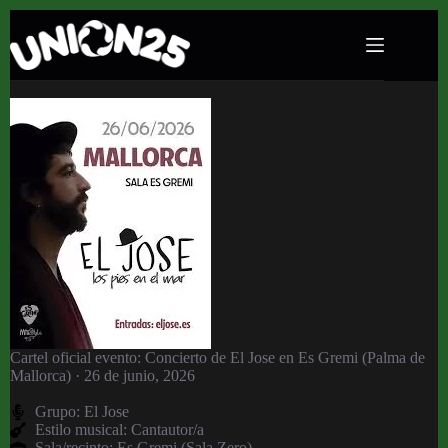
Concierto de El Jose en Es Gremi (Palma de
Mallorca) · 26 de junio, 2026
Cartel oficial evento: Concierto de El Jose en Es Gremi (Palma de
Mallorca) · 26 de junio, 2026
Grupo:
El Jose
Estilo musical: Cantautor/a
Sala/recinto:
Es Gremi (Sala Zero)