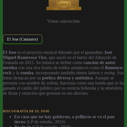
Visitar sala/recinto
El Jose (Cantautor)
El Jose
es el proyecto musical liderado por el granadino
José
Miguel Romerosa Vico
, que nació en el barrio del Albayzín de
Granada en 2015. Su música se define como
canción de autor
mestiza
con una rica fusión de estilos andaluces como el
flamenco-
rock
y la
rumba
, incorporando también ritmos latinos y
swing
. Sus
letras destacan por su
poética diversa y auténtica
. Aunque se
presenta con nombre de solista, funciona como una banda que se ha
ganado el cariño del público por su esencia bohemia y la atmósfera
de fiesta y emoción que generan en sus directos.
DISCOGRAFÍA DE EL JOSE
En casa que no hay gobierno, a pellizcos se va el pan
tierno
(LP de estudio, 2016)
Yo sin tú
(LP de estudio, 2018)