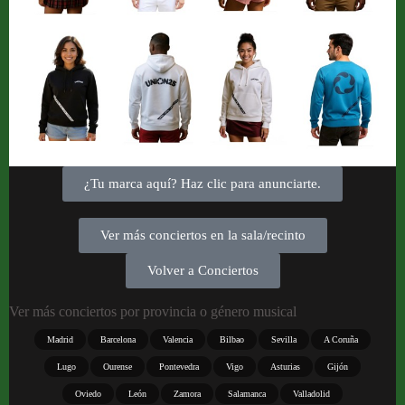
¿Tu marca aquí? Haz clic para anunciarte.
Ver más conciertos en la sala/recinto
Volver a Conciertos
Ver más conciertos por provincia o género musical
Madrid
Barcelona
Valencia
Bilbao
Sevilla
A Coruña
Lugo
Ourense
Pontevedra
Vigo
Asturias
Gijón
Oviedo
León
Zamora
Salamanca
Valladolid