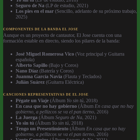
Seguro de Na
(LP de estudio, 2021)
Los pies en el mar
(Sencillo, adelanto de su próximo trabajo,
2025)
COMPONENTES DE LA BANDA EL JOSE
Aunque es un proyecto de cantautor, El Jose cuenta con una
formación estable en directo, siendo los pilares de la banda:
José Miguel Romerosa Vico
(Voz principal y Guitarra
española)
Alberto Sapillo
(Bajo y Coros)
Nano Díaz
(Batería y Coros)
Juanma García Navia
(Flauta y Teclados)
Julián Suárez
(Guitarra Eléctrica)
CANCIONES REPRESENTATIVAS DE EL JOSE
Pégate un Viaje
(Álbum
Yo sin tú
, 2018)
En casa que no hay gobierno
(Álbum
En casa que no hay
gobierno, a pellizcos se va el pan tierno
, 2016)
La Juerga
(Álbum
Seguro de Na
, 2021)
Yo sin tú
(Álbum
Yo sin tú
, 2018)
Tengo un Presentimiento
(Álbum
En casa que no hay
gobierno, a pellizcos se va el pan tierno
, 2016)
Vente Conmigo
(Álbum
Seguro de Na
, 2021)