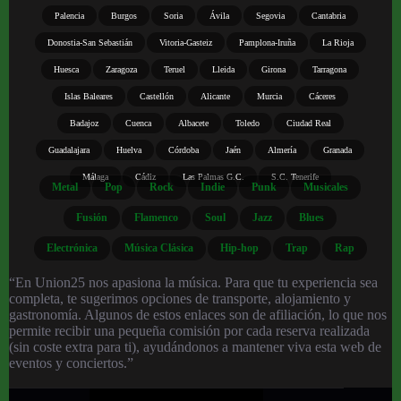
Palencia
Burgos
Soria
Ávila
Segovia
Cantabria
Donostia-San Sebastián
Vitoria-Gasteiz
Pamplona-Iruña
La Rioja
Huesca
Zaragoza
Teruel
Lleida
Girona
Tarragona
Islas Baleares
Castellón
Alicante
Murcia
Cáceres
Badajoz
Cuenca
Albacete
Toledo
Ciudad Real
Guadalajara
Huelva
Córdoba
Jaén
Almería
Granada
Málaga
Cádiz
Las Palmas G.C.
S.C. Tenerife
Metal
Pop
Rock
Indie
Punk
Musicales
Fusión
Flamenco
Soul
Jazz
Blues
Electrónica
Música Clásica
Hip-hop
Trap
Rap
“En Union25 nos apasiona la música. Para que tu experiencia sea
completa, te sugerimos opciones de transporte, alojamiento y
gastronomía. Algunos de estos enlaces son de afiliación, lo que nos
permite recibir una pequeña comisión por cada reserva realizada
(sin coste extra para ti), ayudándonos a mantener viva esta web de
eventos y conciertos.”