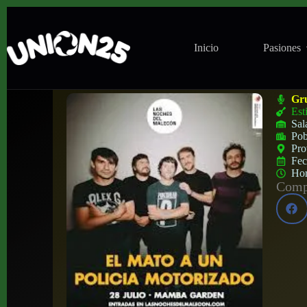
Inicio
Pasiones
Concierto de El Mató un Policía Motoriz
Gr
Est
Sal
Pob
Pro
Fe
Ho
Compa