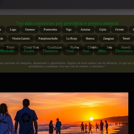
Ver más conciertos por provincia o género musical
a
Lugo
Ourense
Pontevedra
Vigo
Asturias
Gijón
Oviedo
ián
Vitoria-Gasteiz
Pamplona-Iruña
La Rioja
Huesca
Zaragoza
Teruel
Toledo
Ciudad Real
Guadalajara
Huelva
Córdoba
Jaén
Almería
Musicales
Fusión
Flamenco
Soul
Jazz
Blues
Electrónica
s opciones de transporte, alojamiento y gastronomía. Algunos de estos enlaces son de afiliación, lo que nos perm
ayudándonos a mantener viva esta web de eventos y conciertos.”