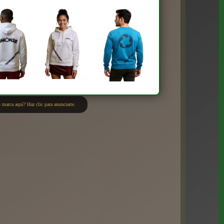
 marca aquí? Haz clic para anunciarte.