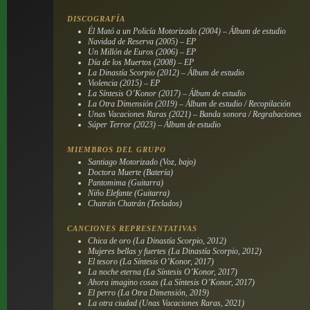
DISCOGRAFÍA
Él Mató a un Policía Motorizado (2004) – Álbum de estudio
Navidad de Reserva (2005) – EP
Un Millón de Euros (2006) – EP
Día de los Muertos (2008) – EP
La Dinastía Scorpio (2012) – Álbum de estudio
Violencia (2015) – EP
La Síntesis O’Konor (2017) – Álbum de estudio
La Otra Dimensión (2019) – Álbum de estudio / Recopilación
Unas Vacaciones Raras (2021) – Banda sonora / Regrabaciones
Súper Terror (2023) – Álbum de estudio
MIEMBROS DEL GRUPO
Santiago Motorizado (Voz, bajo)
Doctora Muerte (Batería)
Pantomima (Guitarra)
Niño Elefante (Guitarra)
Chatrán Chatrán (Teclados)
CANCIONES REPRESENTATIVAS
Chica de oro (La Dinastía Scorpio, 2012)
Mujeres bellas y fuertes (La Dinastía Scorpio, 2012)
El tesoro (La Síntesis O’Konor, 2017)
La noche eterna (La Síntesis O’Konor, 2017)
Ahora imagino cosas (La Síntesis O’Konor, 2017)
El perro (La Otra Dimensión, 2019)
La otra ciudad (Unas Vacaciones Raras, 2021)