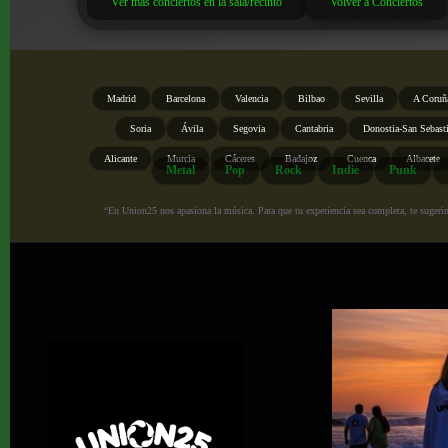
Ver más conciertos en la sala/recinto
Volver a Conciertos
Madrid
Barcelona
Valencia
Bilbao
Sevilla
A Coruñ
Soria
Ávila
Segovia
Cantabria
Donostia-San Sebast
Alicante
Murcia
Cáceres
Badajoz
Cuenca
Albacete
Metal
Pop
Rock
Indie
Punk
“En Union25 nos apasiona la música. Para que tu experiencia sea completa, te sugerimo