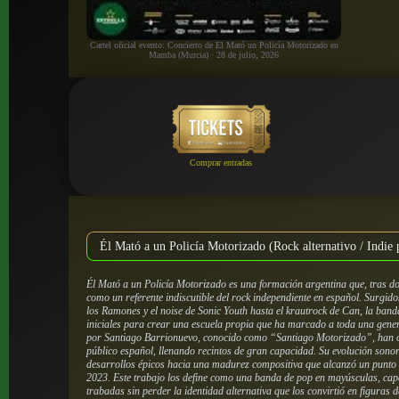
Cartel oficial evento: Concierto de El Mató un Policía Motorizado en
Mamba (Murcia) · 28 de julio, 2026
Comprar entradas
Él Mató a un Policía Motorizado (Rock alternativo / Indie
Él Mató a un Policía Motorizado es una formación argentina que, tras do
como un referente indiscutible del rock independiente en español. Surgido
los Ramones y el noise de Sonic Youth hasta el krautrock de Can, la band
iniciales para crear una escuela propia que ha marcado a toda una gene
por Santiago Barrionuevo, conocido como “Santiago Motorizado”, han c
público español, llenando recintos de gran capacidad. Su evolución sonora
desarrollos épicos hacia una madurez compositiva que alcanzó un punto
2023. Este trabajo los define como una banda de pop en mayúsculas, cap
trabadas sin perder la identidad alternativa que los convirtió en figuras 