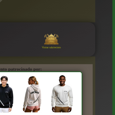
Visitar sala/recinto
nto patrocinado por: