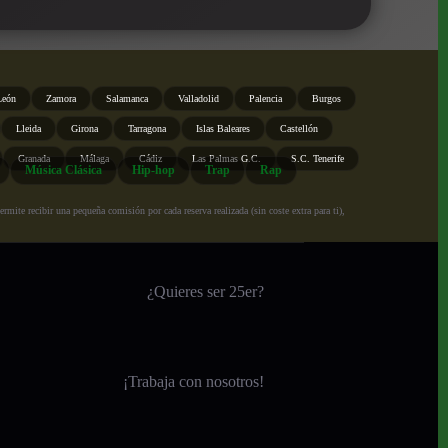
León
Zamora
Salamanca
Valladolid
Palencia
Burgos
Lleida
Girona
Tarragona
Islas Baleares
Castellón
Granada
Málaga
Cádiz
Las Palmas G.C.
S.C. Tenerife
Música Clásica
Hip-hop
Trap
Rap
ite recibir una pequeña comisión por cada reserva realizada (sin coste extra para ti),
¿Quieres ser 25er?
¡
Trabaja con nosotros!