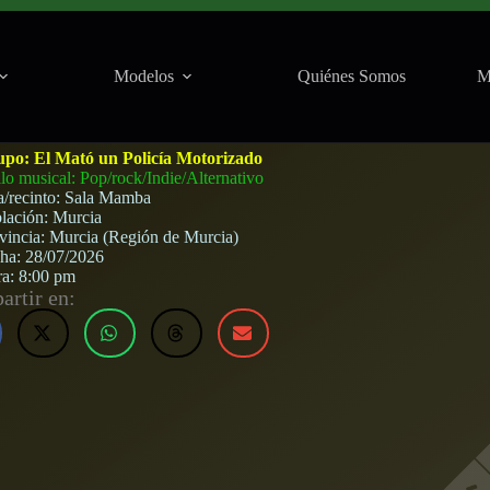
Modelos
Quiénes Somos
M
ado en Mamba (Murcia) · 28 de julio, 2026
upo:
El Mató un Policía Motorizado
ilo musical: Pop/rock/Indie/Alternativo
a/recinto:
Sala Mamba
lación:
Murcia
vincia:
Murcia (Región de Murcia)
cha:
28/07/2026
ra:
8:00 pm
rtir en: