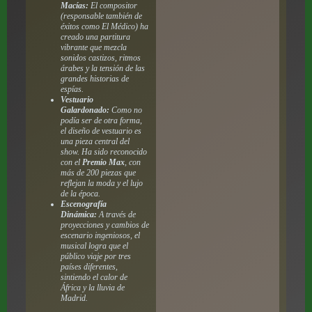
Macías:
El compositor
(responsable también de
éxitos como
El Médico
) ha
creado una partitura
vibrante que mezcla
sonidos castizos, ritmos
árabes y la tensión de las
grandes historias de
espías.
Vestuario
Galardonado:
Como no
podía ser de otra forma,
el diseño de vestuario es
una pieza central del
show. Ha sido reconocido
con el
Premio Max
, con
más de 200 piezas que
reflejan la moda y el lujo
de la época.
Escenografía
Dinámica:
A través de
proyecciones y cambios de
escenario ingeniosos, el
musical logra que el
público viaje por tres
países diferentes,
sintiendo el calor de
África y la lluvia de
Madrid.