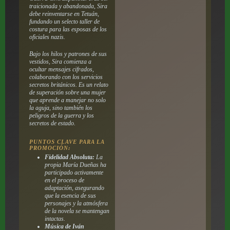
traicionada y abandonada, Sira
debe reinventarse en Tetuán,
fundando un selecto taller de
costura para las esposas de los
oficiales nazis.
Bajo los hilos y patrones de sus
vestidos, Sira comienza a
ocultar mensajes cifrados,
colaborando con los servicios
secretos británicos. Es un relato
de superación sobre una mujer
que aprende a manejar no solo
la aguja, sino también los
peligros de la guerra y los
secretos de estado.
PUNTOS CLAVE PARA LA
PROMOCIÓN:
Fidelidad Absoluta:
La
propia María Dueñas ha
participado activamente
en el proceso de
adaptación, asegurando
que la esencia de sus
personajes y la atmósfera
de la novela se mantengan
intactas.
Música de Iván