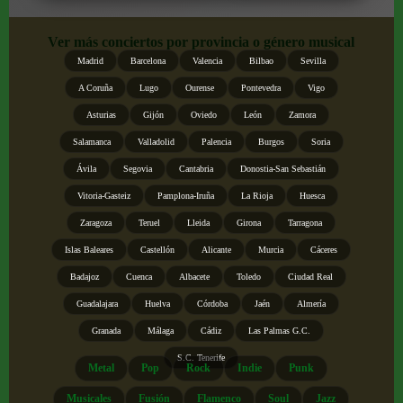
Ver más conciertos por provincia o género musical
Madrid
Barcelona
Valencia
Bilbao
Sevilla
A Coruña
Lugo
Ourense
Pontevedra
Vigo
Asturias
Gijón
Oviedo
León
Zamora
Salamanca
Valladolid
Palencia
Burgos
Soria
Ávila
Segovia
Cantabria
Donostia-San Sebastián
Vitoria-Gasteiz
Pamplona-Iruña
La Rioja
Huesca
Zaragoza
Teruel
Lleida
Girona
Tarragona
Islas Baleares
Castellón
Alicante
Murcia
Cáceres
Badajoz
Cuenca
Albacete
Toledo
Ciudad Real
Guadalajara
Huelva
Córdoba
Jaén
Almería
Granada
Málaga
Cádiz
Las Palmas G.C.
S.C. Tenerife
Metal
Pop
Rock
Indie
Punk
Musicales
Fusión
Flamenco
Soul
Jazz