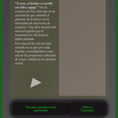
“A veces, el destino se escribe
con hilo y aguja.”
Vive la
aventura de Sira Quiroga en un
espectáculo que combina el
glamour de la época con la
adrenalina de una trama de
suspense. Una obra maestra del
musical español que te
mantendrá en vilo hasta la
última puntada.
Este musical ha sido un éxito
rotundo en su gira por toda
España, consolidándose como
una de las propuestas culturales
de mayor calidad en la cartelera
actual.
Ver más conciertos en la
Volver a
sala/recinto
Conciertos