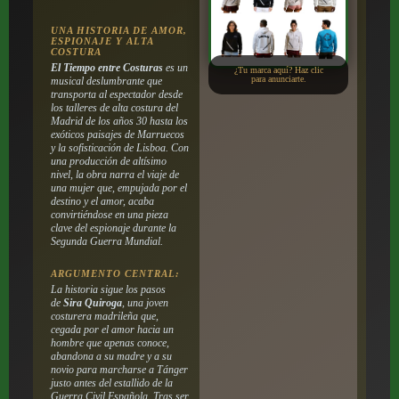
UNA HISTORIA DE AMOR,
ESPIONAJE Y ALTA
COSTURA
El Tiempo entre Costuras
es un
¿Tu marca aquí? Haz clic
para anunciarte.
musical deslumbrante que
transporta al espectador desde
los talleres de alta costura del
Madrid de los años 30 hasta los
exóticos paisajes de Marruecos
y la sofisticación de Lisboa. Con
una producción de altísimo
nivel, la obra narra el viaje de
una mujer que, empujada por el
destino y el amor, acaba
convirtiéndose en una pieza
clave del espionaje durante la
Segunda Guerra Mundial.
ARGUMENTO CENTRAL:
La historia sigue los pasos
de
Sira Quiroga
, una joven
costurera madrileña que,
cegada por el amor hacia un
hombre que apenas conoce,
abandona a su madre y a su
novio para marcharse a Tánger
justo antes del estallido de la
Guerra Civil Española. Tras ser