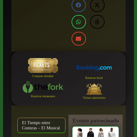
Comprar entradas
Reservar hotel
Reservar restaurante
Visitar sala/recinto
Evento patrocinado
El Tiempo entre
por:
Costuras – El Musical