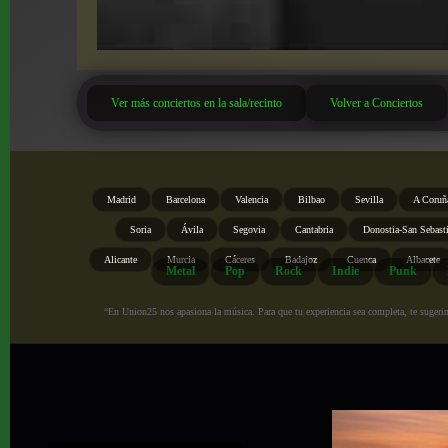
Ver más conciertos en la sala/recinto
Volver a Conciertos
Madrid
Barcelona
Valencia
Bilbao
Sevilla
A Coruñ
Soria
Ávila
Segovia
Cantabria
Donostia-San Sebast
Alicante
Murcia
Cáceres
Badajoz
Cuenca
Albacete
Metal
Pop
Rock
Indie
Punk
“En Union25 nos apasiona la música. Para que tu experiencia sea completa, te sugerimo