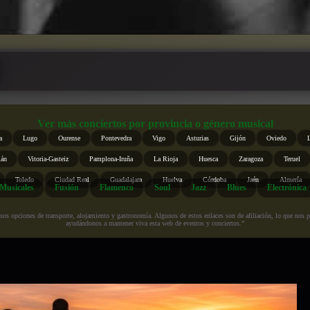
Ver más conciertos por provincia o género musical
a
Lugo
Ourense
Pontevedra
Vigo
Asturias
Gijón
Oviedo
ián
Vitoria-Gasteiz
Pamplona-Iruña
La Rioja
Huesca
Zaragoza
Teruel
Toledo
Ciudad Real
Guadalajara
Huelva
Córdoba
Jaén
Almería
Musicales
Fusión
Flamenco
Soul
Jazz
Blues
Electrónica
s opciones de transporte, alojamiento y gastronomía. Algunos de estos enlaces son de afiliación, lo que nos perm
ayudándonos a mantener viva esta web de eventos y conciertos.”