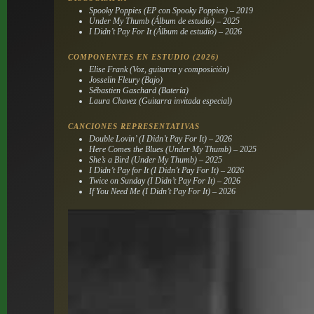
Spooky Poppies (EP con Spooky Poppies) – 2019
Under My Thumb (Álbum de estudio) – 2025
I Didn’t Pay For It (Álbum de estudio) – 2026
COMPONENTES EN ESTUDIO (2026)
Elise Frank (Voz, guitarra y composición)
Josselin Fleury (Bajo)
Sébastien Gaschard (Batería)
Laura Chavez (Guitarra invitada especial)
CANCIONES REPRESENTATIVAS
Double Lovin’ (I Didn’t Pay For It) – 2026
Here Comes the Blues (Under My Thumb) – 2025
She’s a Bird (Under My Thumb) – 2025
I Didn’t Pay for It (I Didn’t Pay For It) – 2026
Twice on Sunday (I Didn’t Pay For It) – 2026
If You Need Me (I Didn’t Pay For It) – 2026