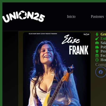
Inicio
Pasiones
Concierto de Elise Frank en ZZ Pub (Mála
Gr
Est
Sal
Pob
Pro
Fe
Ho
Compa