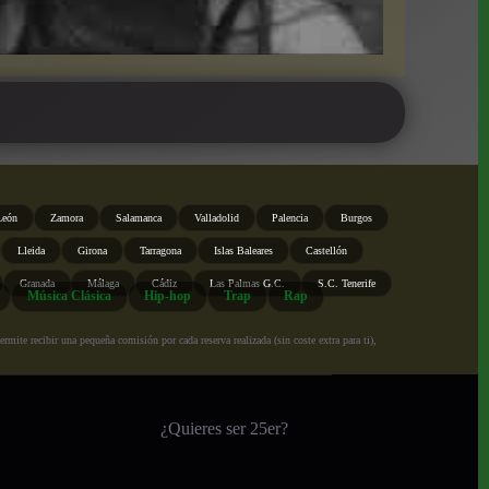
León
Zamora
Salamanca
Valladolid
Palencia
Burgos
Lleida
Girona
Tarragona
Islas Baleares
Castellón
Granada
Málaga
Cádiz
Las Palmas G.C.
S.C. Tenerife
Música Clásica
Hip-hop
Trap
Rap
ite recibir una pequeña comisión por cada reserva realizada (sin coste extra para ti),
¿Quieres ser 25er?