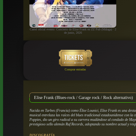
Cartel oficial evento: Concierto de Elise Frank en ZZ Pub (Málaga) · 2
de junio, 2026
Comprar entradas
Elise Frank (Blues-rock / Garage rock / Rock alternativo)
Nacida en Tarbes (Francia) como Élise Lounici, Elise Frank es una desta
musical entrelaza las raíces del blues tradicional estadounidense con la 
Poppies, dio un giro radical a su carrera mudándose al condado de Mayo, 
prestigioso sello alemán Ruf Records, adoptando su nombre actual y resp
DISCOGRAFÍA