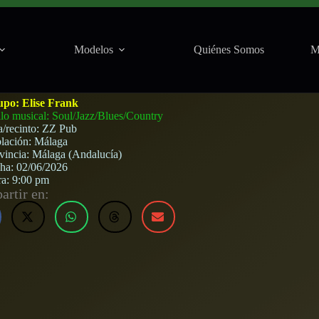
Modelos
Quiénes Somos
M
ga) · 2 de junio, 2026
upo:
Elise Frank
ilo musical: Soul/Jazz/Blues/Country
a/recinto:
ZZ Pub
lación:
Málaga
vincia:
Málaga (Andalucía)
cha:
02/06/2026
ra:
9:00 pm
rtir en: