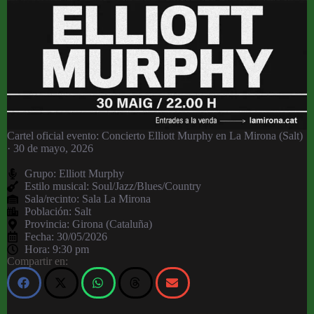
Cartel oficial evento: Concierto Elliott Murphy en La Mirona (Salt)
· 30 de mayo, 2026
Grupo:
Elliott Murphy
Estilo musical: Soul/Jazz/Blues/Country
Sala/recinto:
Sala La Mirona
Población:
Salt
Provincia:
Girona (Cataluña)
Fecha:
30/05/2026
Hora:
9:30 pm
Compartir en: