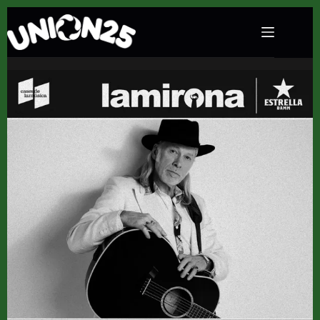
Concierto Elliott Murphy en La Mirona (Salt) ·
30 de mayo, 2026