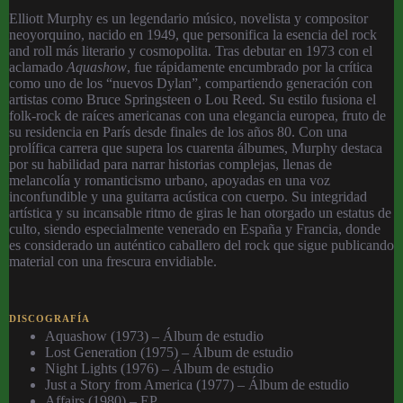
Elliott Murphy es un legendario músico, novelista y compositor
neoyorquino, nacido en 1949, que personifica la esencia del rock
and roll más literario y cosmopolita. Tras debutar en 1973 con el
aclamado
Aquashow
, fue rápidamente encumbrado por la crítica
como uno de los “nuevos Dylan”, compartiendo generación con
artistas como Bruce Springsteen o Lou Reed. Su estilo fusiona el
folk-rock de raíces americanas con una elegancia europea, fruto de
su residencia en París desde finales de los años 80. Con una
prolífica carrera que supera los cuarenta álbumes, Murphy destaca
por su habilidad para narrar historias complejas, llenas de
melancolía y romanticismo urbano, apoyadas en una voz
inconfundible y una guitarra acústica con cuerpo. Su integridad
artística y su incansable ritmo de giras le han otorgado un estatus de
culto, siendo especialmente venerado en España y Francia, donde
es considerado un auténtico caballero del rock que sigue publicando
material con una frescura envidiable.
DISCOGRAFÍA
Aquashow (1973) – Álbum de estudio
Lost Generation (1975) – Álbum de estudio
Night Lights (1976) – Álbum de estudio
Just a Story from America (1977) – Álbum de estudio
Affairs (1980) – EP