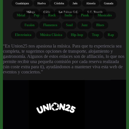
Guadalajara
Huelva
Córdoba
Jaén
Almería
Granada
Málaga
Cádiz
Las Palmas G.C.
S.C. Tenerife
Metal
Pop
Rock
Indie
Punk
Musicales
Fusión
Flamenco
Soul
Jazz
Blues
Electrónica
Música Clásica
Hip-hop
Trap
Rap
“En Union25 nos apasiona la música. Para que tu experiencia sea
completa, te sugerimos opciones de transporte, alojamiento y
gastronomía. Algunos de estos enlaces son de afiliación, lo que nos
permite recibir una pequeña comisión por cada reserva realizada
(sin coste extra para ti), ayudándonos a mantener viva esta web de
eventos y conciertos.”