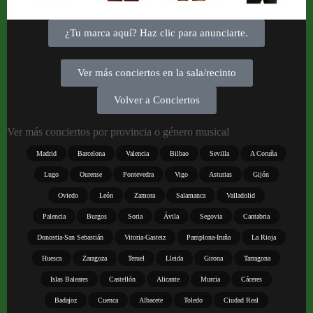
¿Tu marca aquí? Haz clic para anunciarte.
Ver más conciertos en la sala/recinto
Volver a Conciertos
Ver más conciertos por provincia o género musical
Madrid
Barcelona
Valencia
Bilbao
Sevilla
A Coruña
Lugo
Ourense
Pontevedra
Vigo
Asturias
Gijón
Oviedo
León
Zamora
Salamanca
Valladolid
Palencia
Burgos
Soria
Ávila
Segovia
Cantabria
Donostia-San Sebastián
Vitoria-Gasteiz
Pamplona-Iruña
La Rioja
Huesca
Zaragoza
Teruel
Lleida
Girona
Tarragona
Islas Baleares
Castellón
Alicante
Murcia
Cáceres
Badajoz
Cuenca
Albacete
Toledo
Ciudad Real