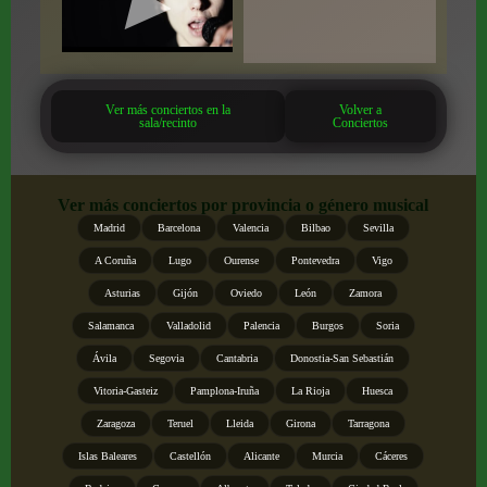
Ver más conciertos en la
Volver a
sala/recinto
Conciertos
Ver más conciertos por provincia o género musical
Madrid
Barcelona
Valencia
Bilbao
Sevilla
A Coruña
Lugo
Ourense
Pontevedra
Vigo
Asturias
Gijón
Oviedo
León
Zamora
Salamanca
Valladolid
Palencia
Burgos
Soria
Ávila
Segovia
Cantabria
Donostia-San Sebastián
Vitoria-Gasteiz
Pamplona-Iruña
La Rioja
Huesca
Zaragoza
Teruel
Lleida
Girona
Tarragona
Islas Baleares
Castellón
Alicante
Murcia
Cáceres