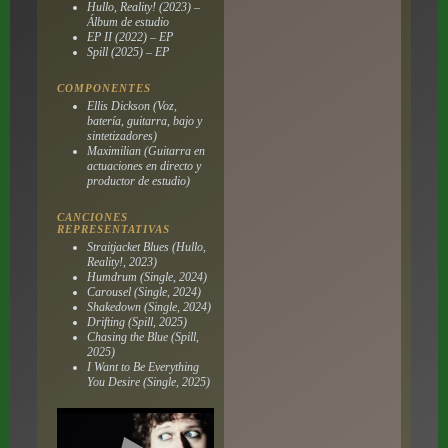
Hullo, Reality! (2023) –
Álbum de estudio
EP II (2022) – EP
Spill (2025) – EP
COMPONENTES
Ellis Dickson (Voz,
batería, guitarra, bajo y
sintetizadores)
Maximilian (Guitarra en
actuaciones en directo y
productor de estudio)
CANCIONES
REPRESENTATIVAS
Straitjacket Blues (Hullo,
Reality!, 2023)
Humdrum (Single, 2024)
Carousel (Single, 2024)
Shakedown (Single, 2024)
Drifting (Spill, 2025)
Chasing the Blue (Spill,
2025)
I Want to Be Everything
You Desire (Single, 2025)