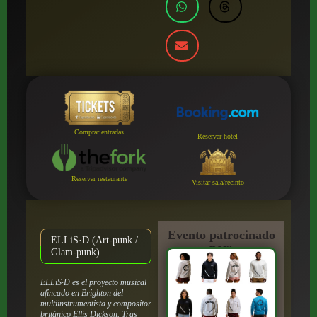
Comprar entradas
Reservar hotel
Reservar restaurante
Visitar sala/recinto
Evento patrocinado
ELLiS·D (Art-punk /
por:
Glam-punk)
ELLiS·D es el proyecto musical
afincado en Brighton del
multiinstrumentista y compositor
británico Ellis Dickson.
Tras