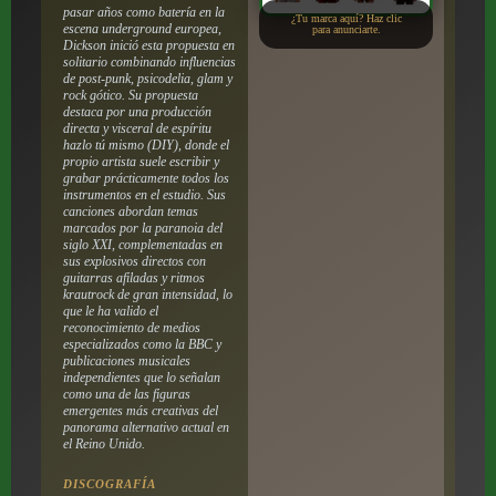
pasar años como batería en la
¿Tu marca aquí? Haz clic
escena underground europea,
para anunciarte.
Dickson inició esta propuesta en
solitario combinando influencias
de post-punk, psicodelia, glam y
rock gótico.
Su propuesta
destaca por una producción
directa y visceral de espíritu
hazlo tú mismo (DIY), donde el
propio artista suele escribir y
grabar prácticamente todos los
instrumentos en el estudio. Sus
canciones abordan temas
marcados por la paranoia del
siglo XXI, complementadas en
sus explosivos directos con
guitarras afiladas y ritmos
krautrock de gran intensidad, lo
que le ha valido el
reconocimiento de medios
especializados como la BBC y
publicaciones musicales
independientes que lo señalan
como una de las figuras
emergentes más creativas del
panorama alternativo actual en
el Reino Unido.
DISCOGRAFÍA