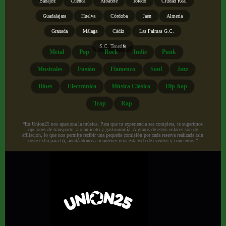
Badajoz
Cuenca
Albacete
Toledo
Ciudad Real
Guadalajara
Huelva
Córdoba
Jaén
Almería
Granada
Málaga
Cádiz
Las Palmas G.C.
S.C. Tenerife
Metal
Pop
Rock
Indie
Punk
Musicales
Fusión
Flamenco
Soul
Jazz
Blues
Electrónica
Música Clásica
Hip-hop
Trap
Rap
“En Union25 nos apasiona la música. Para que tu experiencia sea completa, te sugerimos
opciones de transporte, alojamiento y gastronomía. Algunos de estos enlaces son de
afiliación, lo que nos permite recibir una pequeña comisión por cada reserva realizada (sin
coste extra para ti), ayudándonos a mantener viva esta web de eventos y conciertos.”