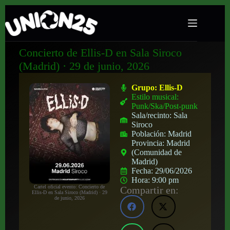
Concierto de Ellis-D en Sala Siroco
(Madrid) · 29 de junio, 2026
Grupo:
Ellis-D
Estilo musical:
Punk/Ska/Post-punk
Sala/recinto:
Sala
Siroco
Población:
Madrid
Provincia:
Madrid
(Comunidad de
Madrid)
Fecha:
29/06/2026
Hora:
9:00 pm
Cartel oficial evento: Concierto de
Compartir en:
Ellis-D en Sala Siroco (Madrid) · 29
de junio, 2026