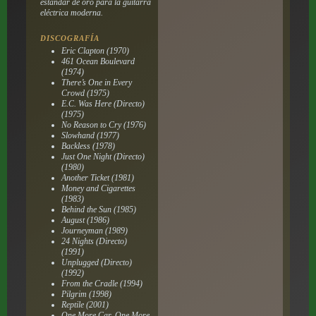
estándar de oro para la guitarra
eléctrica moderna.
DISCOGRAFÍA
Eric Clapton (1970)
461 Ocean Boulevard
(1974)
There’s One in Every
Crowd (1975)
E.C. Was Here (Directo)
(1975)
No Reason to Cry (1976)
Slowhand (1977)
Backless (1978)
Just One Night (Directo)
(1980)
Another Ticket (1981)
Money and Cigarettes
(1983)
Behind the Sun (1985)
August (1986)
Journeyman (1989)
24 Nights (Directo)
(1991)
Unplugged (Directo)
(1992)
From the Cradle (1994)
Pilgrim (1998)
Reptile (2001)
One More Car, One More