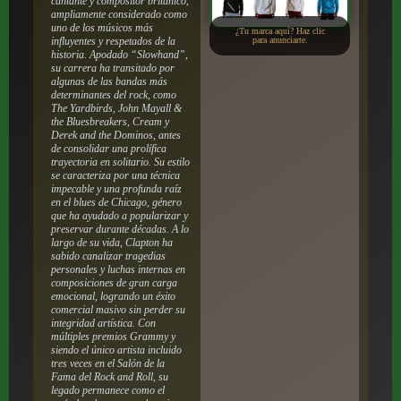
cantante y compositor británico,
ampliamente considerado como
uno de los músicos más
¿Tu marca aquí? Haz clic
influyentes y respetados de la
para anunciarte.
historia. Apodado “Slowhand”,
su carrera ha transitado por
algunas de las bandas más
determinantes del rock, como
The Yardbirds, John Mayall &
the Bluesbreakers, Cream y
Derek and the Dominos, antes
de consolidar una prolífica
trayectoria en solitario. Su estilo
se caracteriza por una técnica
impecable y una profunda raíz
en el blues de Chicago, género
que ha ayudado a popularizar y
preservar durante décadas. A lo
largo de su vida, Clapton ha
sabido canalizar tragedias
personales y luchas internas en
composiciones de gran carga
emocional, logrando un éxito
comercial masivo sin perder su
integridad artística. Con
múltiples premios Grammy y
siendo el único artista incluido
tres veces en el Salón de la
Fama del Rock and Roll, su
legado permanece como el