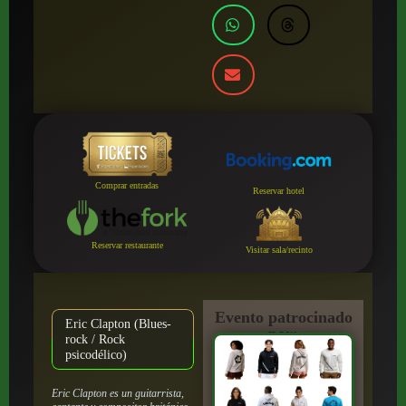
Comprar entradas
Reservar hotel
Reservar restaurante
Visitar sala/recinto
Evento patrocinado
Eric Clapton (Blues-
por:
rock / Rock
psicodélico)
Eric Clapton es un guitarrista,