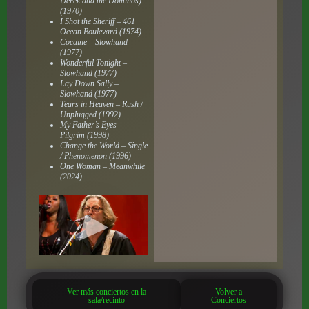
Derek and the Dominos)
(1970)
I Shot the Sheriff – 461
Ocean Boulevard (1974)
Cocaine – Slowhand
(1977)
Wonderful Tonight –
Slowhand (1977)
Lay Down Sally –
Slowhand (1977)
Tears in Heaven – Rush /
Unplugged (1992)
My Father’s Eyes –
Pilgrim (1998)
Change the World – Single
/ Phenomenon (1996)
One Woman – Meanwhile
(2024)
Ver más conciertos en la
Volver a
sala/recinto
Conciertos