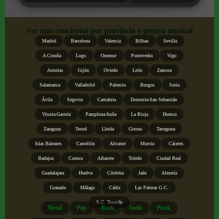
Ver más conciertos por provincia o género musical
Madrid
Barcelona
Valencia
Bilbao
Sevilla
A Coruña
Lugo
Ourense
Pontevedra
Vigo
Asturias
Gijón
Oviedo
León
Zamora
Salamanca
Valladolid
Palencia
Burgos
Soria
Ávila
Segovia
Cantabria
Donostia-San Sebastián
Vitoria-Gasteiz
Pamplona-Iruña
La Rioja
Huesca
Zaragoza
Teruel
Lleida
Girona
Tarragona
Islas Baleares
Castellón
Alicante
Murcia
Cáceres
Badajoz
Cuenca
Albacete
Toledo
Ciudad Real
Guadalajara
Huelva
Córdoba
Jaén
Almería
Granada
Málaga
Cádiz
Las Palmas G.C.
S.C. Tenerife
Metal
Pop
Rock
Indie
Punk