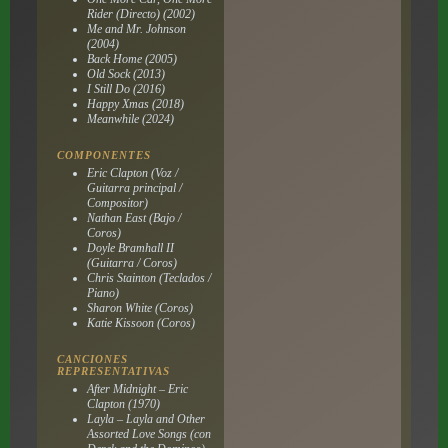
Rider (Directo) (2002)
Me and Mr. Johnson
(2004)
Back Home (2005)
Old Sock (2013)
I Still Do (2016)
Happy Xmas (2018)
Meanwhile (2024)
COMPONENTES
Eric Clapton (Voz /
Guitarra principal /
Compositor)
Nathan East (Bajo /
Coros)
Doyle Bramhall II
(Guitarra / Coros)
Chris Stainton (Teclados /
Piano)
Sharon White (Coros)
Katie Kissoon (Coros)
CANCIONES
REPRESENTATIVAS
After Midnight – Eric
Clapton (1970)
Layla – Layla and Other
Assorted Love Songs (con