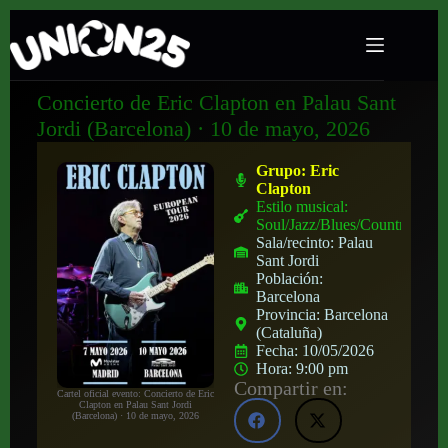
Concierto de Eric Clapton en Palau Sant
Jordi (Barcelona) · 10 de mayo, 2026
Grupo:
Eric
Clapton
Estilo musical:
Soul/Jazz/Blues/Country
Sala/recinto:
Palau
Sant Jordi
Población:
Barcelona
Provincia:
Barcelona
(Cataluña)
Fecha:
10/05/2026
Hora:
9:00 pm
Compartir en:
Cartel oficial evento: Concierto de Eric
Clapton en Palau Sant Jordi
(Barcelona) · 10 de mayo, 2026