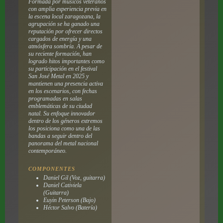
Formada por músicos veteranos
con amplia experiencia previa en
la escena local zaragozana, la
agrupación se ha ganado una
reputación por ofrecer directos
cargados de energía y una
atmósfera sombría. A pesar de
su reciente formación, han
logrado hitos importantes como
su participación en el festival
San José Metal en 2025 y
mantienen una presencia activa
en los escenarios, con fechas
programadas en salas
emblemáticas de su ciudad
natal. Su enfoque innovador
dentro de los géneros extremos
los posiciona como una de las
bandas a seguir dentro del
panorama del metal nacional
contemporáneo.
COMPONENTES
Daniel Gil (Voz, guitarra)
Daniel Cativiela
(Guitarra)
Euyin Peterson (Bajo)
Héctor Salvo (Batería)