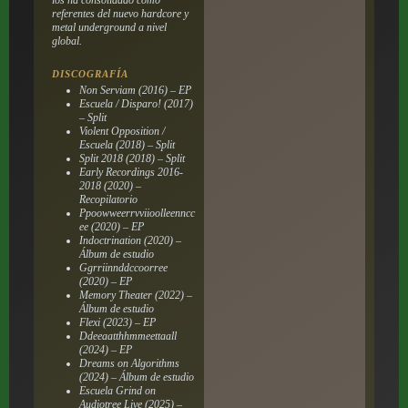
referentes del nuevo hardcore y
metal underground a nivel
global.
DISCOGRAFÍA
Non Serviam (2016) – EP
Escuela / Disparo! (2017)
– Split
Violent Opposition /
Escuela (2018) – Split
Split 2018 (2018) – Split
Early Recordings 2016-
2018 (2020) –
Recopilatorio
Ppoowweerrvviioolleenncc
ee (2020) – EP
Indoctrination (2020) –
Álbum de estudio
Ggrriinnddccoorree
(2020) – EP
Memory Theater (2022) –
Álbum de estudio
Flexi (2023) – EP
Ddeeaatthhmmeettaall
(2024) – EP
Dreams on Algorithms
(2024) – Álbum de estudio
Escuela Grind on
Audiotree Live (2025) –