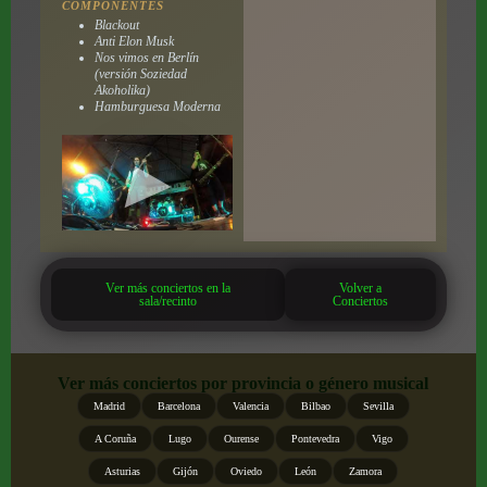
COMPONENTES
Blackout
Anti Elon Musk
Nos vimos en Berlín
(versión Soziedad
Akoholika)
Hamburguesa Moderna
Ver más conciertos en la
Volver a
sala/recinto
Conciertos
Ver más conciertos por provincia o género musical
Madrid
Barcelona
Valencia
Bilbao
Sevilla
A Coruña
Lugo
Ourense
Pontevedra
Vigo
Asturias
Gijón
Oviedo
León
Zamora