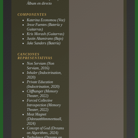
Álbum en directo
COMPONENTES
Katerina Economou (Voz)
Jesse Fuentes (Batería y
Guitarras)
Kris Morash (Guitarras)
Justin Altamirano (Bajo)
Jake Sanders (Batería)
CANCIONES
REPRESENTATIVAS
Non Serviam (Non
Serviam, 2016)
Inhaler (Indoctrination,
2020)
Private Education
(Indoctrination, 2020)
Cliffhanger (Memory
Theater, 2022)
Forced Collective
Introspection (Memory
Theater, 2022)
Meat Magnet
(Ddeeaatthhmmeettaall,
2024)
Concept of God (Dreams
on Algorithms, 2024)
Turbulence (Dreams on