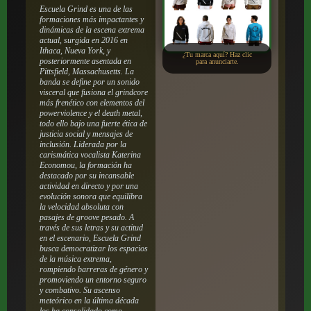
Escuela Grind es una de las
formaciones más impactantes y
dinámicas de la escena extrema
actual, surgida en 2016 en
Ithaca, Nueva York, y
¿Tu marca aquí? Haz clic
posteriormente asentada en
para anunciarte.
Pittsfield, Massachusetts. La
banda se define por un sonido
visceral que fusiona el grindcore
más frenético con elementos del
powerviolence y el death metal,
todo ello bajo una fuerte ética de
justicia social y mensajes de
inclusión. Liderada por la
carismática vocalista Katerina
Economou, la formación ha
destacado por su incansable
actividad en directo y por una
evolución sonora que equilibra
la velocidad absoluta con
pasajes de groove pesado. A
través de sus letras y su actitud
en el escenario, Escuela Grind
busca democratizar los espacios
de la música extrema,
rompiendo barreras de género y
promoviendo un entorno seguro
y combativo. Su ascenso
meteórico en la última década
los ha consolidado como