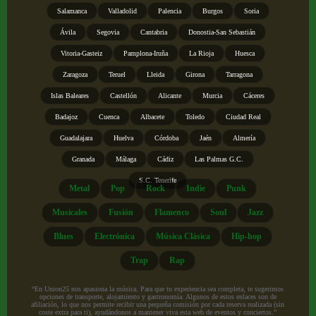
Salamanca
Valladolid
Palencia
Burgos
Soria
Ávila
Segovia
Cantabria
Donostia-San Sebastián
Vitoria-Gasteiz
Pamplona-Iruña
La Rioja
Huesca
Zaragoza
Teruel
Lleida
Girona
Tarragona
Islas Baleares
Castellón
Alicante
Murcia
Cáceres
Badajoz
Cuenca
Albacete
Toledo
Ciudad Real
Guadalajara
Huelva
Córdoba
Jaén
Almería
Granada
Málaga
Cádiz
Las Palmas G.C.
S.C. Tenerife
Metal
Pop
Rock
Indie
Punk
Musicales
Fusión
Flamenco
Soul
Jazz
Blues
Electrónica
Música Clásica
Hip-hop
Trap
Rap
“En Union25 nos apasiona la música. Para que tu experiencia sea completa, te sugerimos
opciones de transporte, alojamiento y gastronomía. Algunos de estos enlaces son de
afiliación, lo que nos permite recibir una pequeña comisión por cada reserva realizada (sin
coste extra para ti), ayudándonos a mantener viva esta web de eventos y conciertos.”