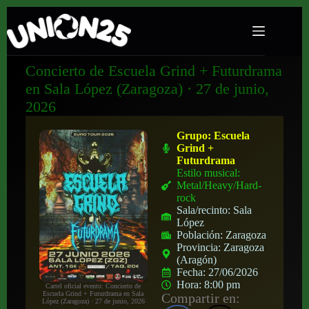
Concierto de Escuela Grind + Futurdrama
en Sala López (Zaragoza) · 27 de junio,
2026
Grupo:
Escuela
Grind +
Futurdrama
Estilo musical:
Metal/Heavy/Hard-
rock
Sala/recinto:
Sala
López
Población:
Zaragoza
Provincia:
Zaragoza
(Aragón)
Fecha:
27/06/2026
Hora:
8:00 pm
Cartel oficial evento: Concierto de
Escuela Grind + Futurdrama en Sala
Compartir en:
López (Zaragoza) · 27 de junio, 2026