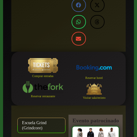
Comprar entradas
Reservar hotel
Reservar restaurante
Visitar sala/recinto
Evento patrocinado
Escuela Grind
por:
(Grindcore)