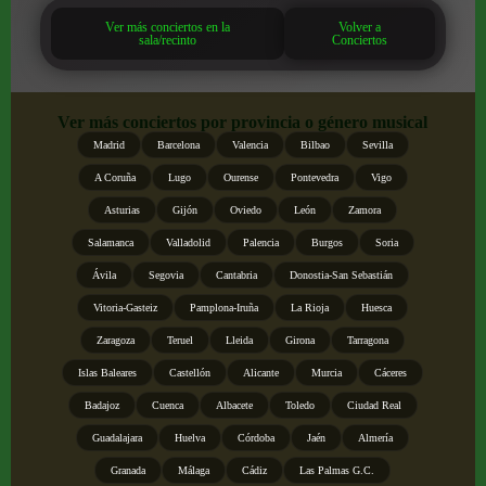
Ver más conciertos en la
Volver a
sala/recinto
Conciertos
Ver más conciertos por provincia o género musical
Madrid
Barcelona
Valencia
Bilbao
Sevilla
A Coruña
Lugo
Ourense
Pontevedra
Vigo
Asturias
Gijón
Oviedo
León
Zamora
Salamanca
Valladolid
Palencia
Burgos
Soria
Ávila
Segovia
Cantabria
Donostia-San Sebastián
Vitoria-Gasteiz
Pamplona-Iruña
La Rioja
Huesca
Zaragoza
Teruel
Lleida
Girona
Tarragona
Islas Baleares
Castellón
Alicante
Murcia
Cáceres
Badajoz
Cuenca
Albacete
Toledo
Ciudad Real
Guadalajara
Huelva
Córdoba
Jaén
Almería
Granada
Málaga
Cádiz
Las Palmas G.C.