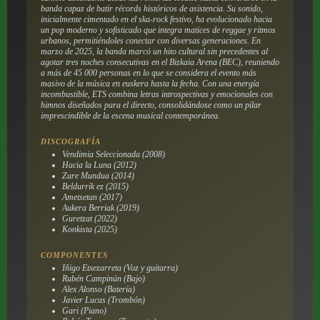
banda capaz de batir récords históricos de asistencia. Su sonido,
inicialmente cimentado en el ska-rock festivo, ha evolucionado hacia
un pop moderno y sofisticado que integra matices de reggae y ritmos
urbanos, permitiéndoles conectar con diversas generaciones. En
marzo de 2025, la banda marcó un hito cultural sin precedentes al
agotar tres noches consecutivas en el Bizkaia Arena (BEC), reuniendo
a más de 45 000 personas en lo que se considera el evento más
masivo de la música en euskera hasta la fecha. Con una energía
incombustible, ETS combina letras introspectivas y emocionales con
himnos diseñados para el directo, consolidándose como un pilar
imprescindible de la escena musical contemporánea.
DISCOGRAFÍA
Vendimia Seleccionada (2008)
Hacia la Luna (2012)
Zure Mundua (2014)
Beldurrik ez (2015)
Ametsetan (2017)
Aukera Berriak (2019)
Guretzat (2022)
Konkista (2025)
COMPONENTES
Iñigo Etxezarreta (Voz y guitarra)
Rubén Campinún (Bajo)
Alex Alonso (Batería)
Javier Lucas (Trombón)
Gari (Piano)