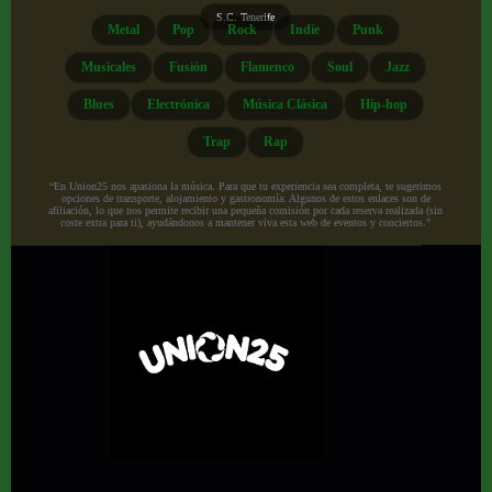
S.C. Tenerife
Metal
Pop
Rock
Indie
Punk
Musicales
Fusión
Flamenco
Soul
Jazz
Blues
Electrónica
Música Clásica
Hip-hop
Trap
Rap
“En Union25 nos apasiona la música. Para que tu experiencia sea completa, te sugerimos
opciones de transporte, alojamiento y gastronomía. Algunos de estos enlaces son de
afiliación, lo que nos permite recibir una pequeña comisión por cada reserva realizada (sin
coste extra para ti), ayudándonos a mantener viva esta web de eventos y conciertos.”