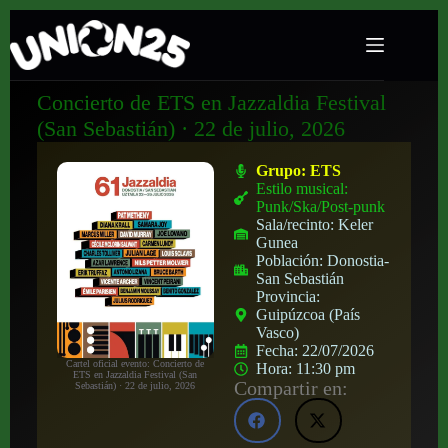
Concierto de ETS en Jazzaldia Festival
(San Sebastián) · 22 de julio, 2026
Grupo:
ETS
Estilo musical:
Punk/Ska/Post-punk
Sala/recinto:
Keler
Gunea
Población:
Donostia-
San Sebastián
Provincia:
Guipúzcoa (País
Vasco)
Fecha:
22/07/2026
Cartel oficial evento: Concierto de
Hora:
11:30 pm
ETS en Jazzaldia Festival (San
Compartir en:
Sebastián) · 22 de julio, 2026