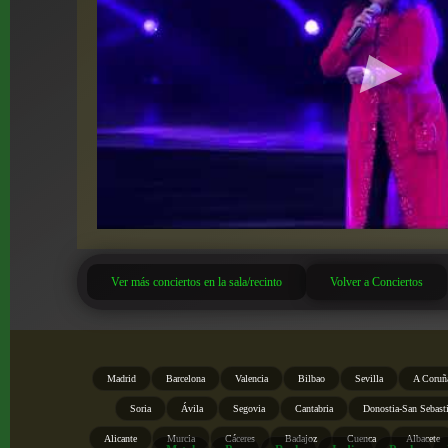
Ver más conciertos en la sala/recinto
Volver a Conciertos
Madrid
Barcelona
Valencia
Bilbao
Sevilla
A Coruñ
Soria
Ávila
Segovia
Cantabria
Donostia-San Sebast
Alicante
Murcia
Cáceres
Badajoz
Cuenca
Albacete