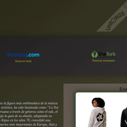
Reservar restaurante
Reservar hotel
Eve
es la figura más emblemática de la música
 artística, ha sido bautizada como “La Voz
eruana a través de géneros como el vals, el
bajo la guía de su abuela, adoptando su
s Kipus en los años 70, consolidó una
cenarios más importantes de Europa, Asia y