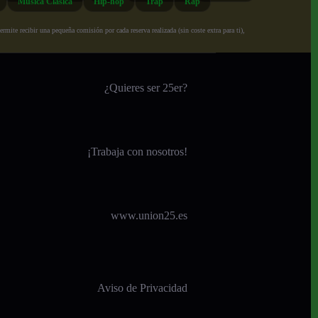
Música Clásica
Hip-hop
Trap
Rap
ite recibir una pequeña comisión por cada reserva realizada (sin coste extra para ti),
¿Quieres ser 25er?
¡
Trabaja con nosotros!
www.union25.es
Aviso de Privacidad