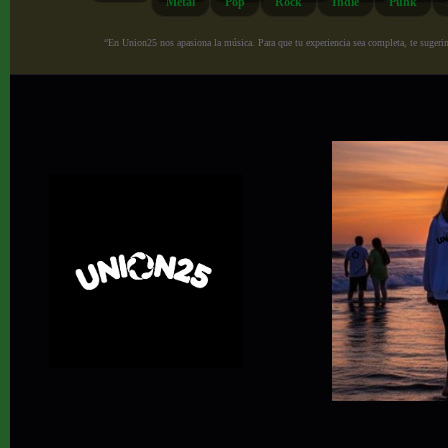
Metal
Pop
Rock
Indie
Punk
“En Union25 nos apasiona la música. Para que tu experiencia sea completa, te sugerimo