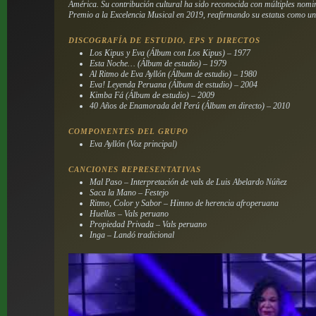
América. Su contribución cultural ha sido reconocida con múltiples nomi
Premio a la Excelencia Musical en 2019, reafirmando su estatus como una
DISCOGRAFÍA DE ESTUDIO, EPS Y DIRECTOS
Los Kipus y Eva (Álbum con Los Kipus) – 1977
Esta Noche… (Álbum de estudio) – 1979
Al Ritmo de Eva Ayllón (Álbum de estudio) – 1980
Eva! Leyenda Peruana (Álbum de estudio) – 2004
Kimba Fá (Álbum de estudio) – 2009
40 Años de Enamorada del Perú (Álbum en directo) – 2010
COMPONENTES DEL GRUPO
Eva Ayllón (Voz principal)
CANCIONES REPRESENTATIVAS
Mal Paso – Interpretación de vals de Luis Abelardo Núñez
Saca la Mano – Festejo
Ritmo, Color y Sabor – Himno de herencia afroperuana
Huellas – Vals peruano
Propiedad Privada – Vals peruano
Inga – Landó tradicional