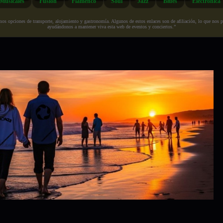
Musicales
Fusión
Flamenco
Soul
Jazz
Blues
Electrónica
s opciones de transporte, alojamiento y gastronomía. Algunos de estos enlaces son de afiliación, lo que nos perm
ayudándonos a mantener viva esta web de eventos y conciertos.”