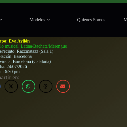
Modelos
Quiénes Somos
M
arcelona) · 24 de julio, 2026
upo:
Eva Ayllón
ilo musical: Latina/Bachata/Merengue
a/recinto:
Razzmatazz (Sala 1)
lación:
Barcelona
vincia:
Barcelona (Cataluña)
cha:
24/07/2026
ra:
6:30 pm
rtir en: