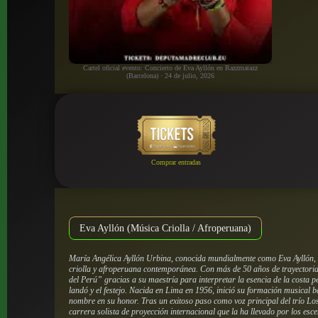
Cartel oficial evento: Concierto de Eva Ayllón en Razzmatazz
(Barcelona) · 24 de julio, 2026
Comprar entradas
Eva Ayllón (Música Criolla / Afroperuana)
María Angélica Ayllón Urbina, conocida mundialmente como Eva Ayllón, 
criolla y afroperuana contemporánea. Con más de 50 años de trayectoria
del Perú” gracias a su maestría para interpretar la esencia de la costa p
landó y el festejo. Nacida en Lima en 1956, inició su formación musical 
nombre en su honor. Tras un exitoso paso como voz principal del trío Lo
carrera solista de proyección internacional que la ha llevado por los es