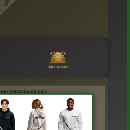
Visitar sala/recinto
nto patrocinado por: