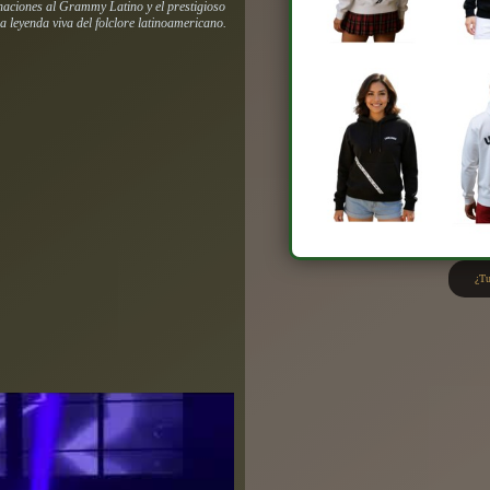
naciones al Grammy Latino y el prestigioso
 leyenda viva del folclore latinoamericano.
¿Tu