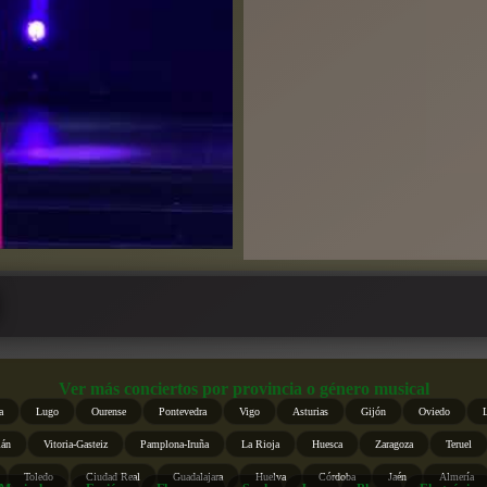
Ver más conciertos por provincia o género musical
a
Lugo
Ourense
Pontevedra
Vigo
Asturias
Gijón
Oviedo
ián
Vitoria-Gasteiz
Pamplona-Iruña
La Rioja
Huesca
Zaragoza
Teruel
Toledo
Ciudad Real
Guadalajara
Huelva
Córdoba
Jaén
Almería