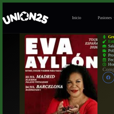
Inicio
Pasiones
Concierto de Eva Ayllón en Razzmatazz (B
Gr
Est
Sal
Pob
Pro
Fe
Ho
Compa