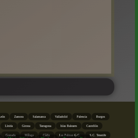
León
Zamora
Salamanca
Valladolid
Palencia
Burgos
Lleida
Girona
Tarragona
Islas Baleares
Castellón
Granada
Málaga
Cádiz
Las Palmas G.C.
S.C. Tenerife