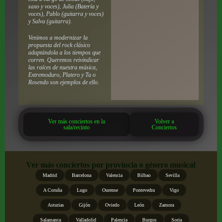
saxo y voces), Julia (Batería y
voces), Pablo (guitarra y voces)
y Salva (guitarra).
Venimos a modernizar la
propuesta del rock clásico
adaptándola a los tiempos que
corren. Queremos reivindicar
las raíces de nuestra música,
Extremoduro, Platero y Tu o
Rosendo son ejemplos de ello.
Ver más conciertos en la
Volver a
sala/recinto
Conciertos
Ver más conciertos por provincia o género musical
Madrid
Barcelona
Valencia
Bilbao
Sevilla
A Coruña
Lugo
Ourense
Pontevedra
Vigo
Asturias
Gijón
Oviedo
León
Zamora
Salamanca
Valladolid
Palencia
Burgos
Soria