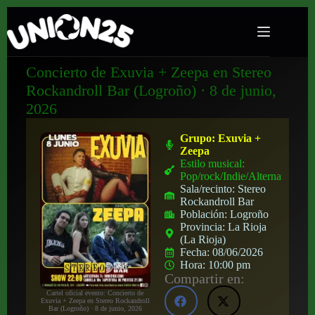
Concierto de Exuvia + Zeepa en Stereo
Rockandroll Bar (Logroño) · 8 de junio,
2026
Grupo:
Exuvia +
Zeepa
Estilo musical:
Pop/rock/Indie/Alternativo
Sala/recinto:
Stereo
Rockandroll Bar
Población:
Logroño
Provincia:
La Rioja
(La Rioja)
Fecha:
08/06/2026
Hora:
10:00 pm
Compartir en:
Cartel oficial evento: Concierto de
Exuvia + Zeepa en Stereo Rockandroll
Bar (Logroño) · 8 de junio, 2026