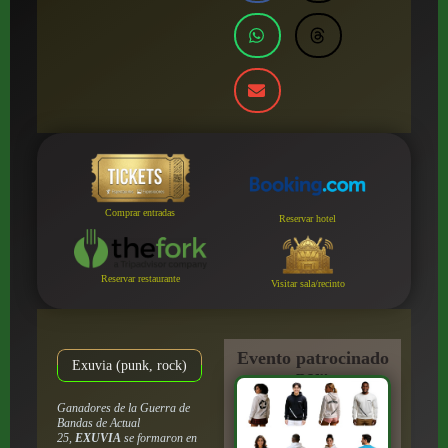
Comprar entradas
Reservar hotel
Reservar restaurante
Visitar sala/recinto
Evento patrocinado
Exuvia (punk, rock)
por:
Ganadores de la Guerra de
Bandas de Actual
25,
EXUVIA
se formaron en