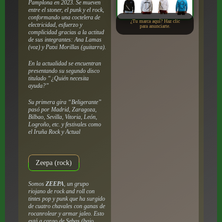
Pamplona en 2023. Se mueven
entre el stoner, el punk y el rock,
conformando una coctelera de
¿Tu marca aquí? Haz clic
electricidad, esfuerzo y
para anunciarte.
complicidad gracias a la actitud
de sus integrantes: Ana Lamas
(voz) y Patxi Morillas (guitarra).
En la actualidad se encuentran
presentando su segundo disco
titulado “¿Quién necesita
ayuda?”
Su primera gira “Beligerante”
pasó por Madrid, Zaragoza,
Bilbao, Sevilla, Vitoria, León,
Logroño, etc. y festivales como
el Iruña Rock y Actual
Zeepa (rock)
Somos
ZEEPA
, un grupo
riojano de rock and roll con
tintes pop y punk que ha surgido
de cuatro chavales con ganas de
rocanrolear y armar jaleo. Esto
está a cargo de Sebas (bajo,