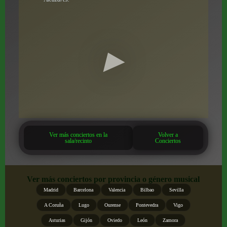
Ver más conciertos en la
Volver a
sala/recinto
Conciertos
Ver más conciertos por provincia o género musical
Madrid
Barcelona
Valencia
Bilbao
Sevilla
A Coruña
Lugo
Ourense
Pontevedra
Vigo
Asturias
Gijón
Oviedo
León
Zamora