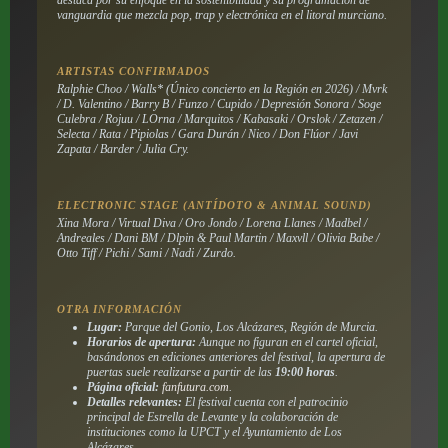
vanguardia que mezcla pop, trap y electrónica en el litoral murciano.
ARTISTAS CONFIRMADOS
Ralphie Choo / Walls* (Único concierto en la Región en 2026) / Mvrk
/ D. Valentino / Barry B / Funzo / Cupido / Depresión Sonora / Soge
Culebra / Rojuu / LOrna / Marquitos / Kabasaki / Orslok / Zetazen /
Selecta / Rata / Pipiolas / Gara Durán / Nico / Don Flúor / Javi
Zapata / Barder / Julia Cry.
ELECTRONIC STAGE (ANTÍDOTO & ANIMAL SOUND)
Xina Mora / Virtual Diva / Oro Jondo / Lorena Llanes / Madbel /
Andreales / Dani BM / Dlpin & Paul Martin / Maxvll / Olivia Babe /
Otto Tiff / Pichi / Sami / Nadi / Zurdo.
OTRA INFORMACIÓN
Lugar:
Parque del Gonio, Los Alcázares, Región de Murcia.
Horarios de apertura:
Aunque no figuran en el cartel oficial,
basándonos en ediciones anteriores del festival, la apertura de
puertas suele realizarse a partir de las
19:00 horas
.
Página oficial:
fanfutura.com
.
Detalles relevantes:
El festival cuenta con el patrocinio
principal de Estrella de Levante y la colaboración de
instituciones como la UPCT y el Ayuntamiento de Los
Alcázares.