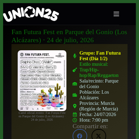
Fan Futura Fest en Parque del Gonio (Los
Alcázares) · 24 de julio, 2026
Grupo:
Fan Futura
Fest (Día 1/2)
Estilo musical:
Trap/Hip-
hop/Rap/Reggaeton
Sala/recinto:
Parque
del Gonio
Población:
Los
Alcázares
Provincia:
Murcia
(Región de Murcia)
Cartel oficial evento: Fan Futura Fest
Fecha:
24/07/2026
en Parque del Gonio (Los Alcázares) ·
Hora:
7:00 pm
24 de julio, 2026
Compartir en: