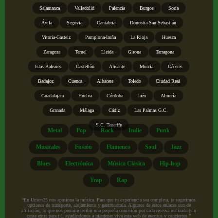
Salamanca
Valladolid
Palencia
Burgos
Soria
Ávila
Segovia
Cantabria
Donostia-San Sebastián
Vitoria-Gasteiz
Pamplona-Iruña
La Rioja
Huesca
Zaragoza
Teruel
Lleida
Girona
Tarragona
Islas Baleares
Castellón
Alicante
Murcia
Cáceres
Badajoz
Cuenca
Albacete
Toledo
Ciudad Real
Guadalajara
Huelva
Córdoba
Jaén
Almería
Granada
Málaga
Cádiz
Las Palmas G.C.
S.C. Tenerife
Metal
Pop
Rock
Indie
Punk
Musicales
Fusión
Flamenco
Soul
Jazz
Blues
Electrónica
Música Clásica
Hip-hop
Trap
Rap
“En Union25 nos apasiona la música. Para que tu experiencia sea completa, te sugerimos
opciones de transporte, alojamiento y gastronomía. Algunos de estos enlaces son de
afiliación, lo que nos permite recibir una pequeña comisión por cada reserva realizada (sin
coste extra para ti), ayudándonos a mantener viva esta web de eventos y conciertos.”