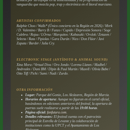
vanguardia que mezcla pop, trap y electrónica en el litoral murciano.
ARTISTAS CONFIRMADOS
Ralphie Choo / Walls* (Único concierto en la Región en 2026) / Mvrk
/ D. Valentino / Barry B / Funzo / Cupido / Depresión Sonora / Soge
Culebra / Rojuu / LOrna / Marquitos / Kabasaki / Orslok / Zetazen /
Selecta / Rata / Pipiolas / Gara Durán / Nico / Don Flúor / Javi
Zapata / Barder / Julia Cry.
ELECTRONIC STAGE (ANTÍDOTO & ANIMAL SOUND)
Xina Mora / Virtual Diva / Oro Jondo / Lorena Llanes / Madbel /
Andreales / Dani BM / Dlpin & Paul Martin / Maxvll / Olivia Babe /
Otto Tiff / Pichi / Sami / Nadi / Zurdo.
OTRA INFORMACIÓN
Lugar:
Parque del Gonio, Los Alcázares, Región de Murcia.
Horarios de apertura:
Aunque no figuran en el cartel oficial,
basándonos en ediciones anteriores del festival, la apertura de
puertas suele realizarse a partir de las
19:00 horas
.
Página oficial:
fanfutura.com
.
Detalles relevantes:
El festival cuenta con el patrocinio
principal de Estrella de Levante y la colaboración de
instituciones como la UPCT y el Ayuntamiento de Los
Alcázares.