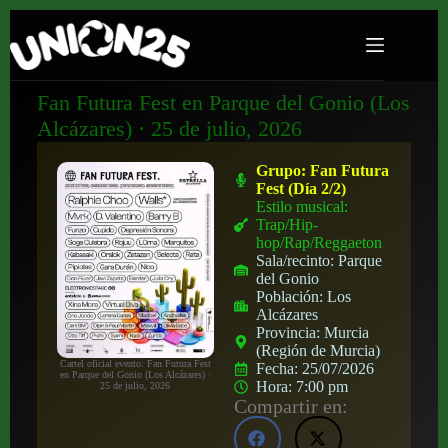
Fan Futura Fest en Parque del Gonio (Los
Alcázares) · 25 de julio, 2026
Grupo:
Fan Futura
Fest (Día 2/2)
Estilo musical:
Trap/Hip-
hop/Rap/Reggaeton
Sala/recinto:
Parque
del Gonio
Población:
Los
Alcázares
Provincia:
Murcia
(Región de Murcia)
Cartel oficial evento: Fan Futura Fest
Fecha:
25/07/2026
en Parque del Gonio (Los Alcázares) ·
Hora:
7:00 pm
25 de julio, 2026
Compartir en: