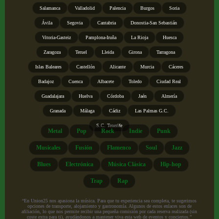
Salamanca
Valladolid
Palencia
Burgos
Soria
Ávila
Segovia
Cantabria
Donostia-San Sebastián
Vitoria-Gasteiz
Pamplona-Iruña
La Rioja
Huesca
Zaragoza
Teruel
Lleida
Girona
Tarragona
Islas Baleares
Castellón
Alicante
Murcia
Cáceres
Badajoz
Cuenca
Albacete
Toledo
Ciudad Real
Guadalajara
Huelva
Córdoba
Jaén
Almería
Granada
Málaga
Cádiz
Las Palmas G.C.
S.C. Tenerife
Metal
Pop
Rock
Indie
Punk
Musicales
Fusión
Flamenco
Soul
Jazz
Blues
Electrónica
Música Clásica
Hip-hop
Trap
Rap
“En Union25 nos apasiona la música. Para que tu experiencia sea completa, te sugerimos
opciones de transporte, alojamiento y gastronomía. Algunos de estos enlaces son de
afiliación, lo que nos permite recibir una pequeña comisión por cada reserva realizada (sin
coste extra para ti), ayudándonos a mantener viva esta web de eventos y conciertos.”