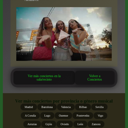
Ver más conciertos en la
Volver a
sala/recinto
Conciertos
Ver más conciertos por provincia o género musical
Madrid
Barcelona
Valencia
Bilbao
Sevilla
A Coruña
Lugo
Ourense
Pontevedra
Vigo
Asturias
Gijón
Oviedo
León
Zamora