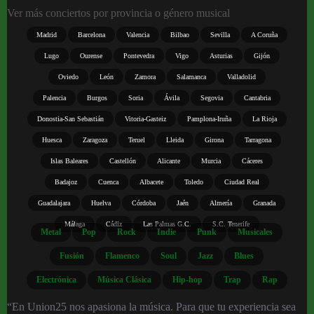
Ver más conciertos por provincia o género musical
Madrid
Barcelona
Valencia
Bilbao
Sevilla
A Coruña
Lugo
Ourense
Pontevedra
Vigo
Asturias
Gijón
Oviedo
León
Zamora
Salamanca
Valladolid
Palencia
Burgos
Soria
Ávila
Segovia
Cantabria
Donostia-San Sebastián
Vitoria-Gasteiz
Pamplona-Iruña
La Rioja
Huesca
Zaragoza
Teruel
Lleida
Girona
Tarragona
Islas Baleares
Castellón
Alicante
Murcia
Cáceres
Badajoz
Cuenca
Albacete
Toledo
Ciudad Real
Guadalajara
Huelva
Córdoba
Jaén
Almería
Granada
Málaga
Cádiz
Las Palmas G.C.
S.C. Tenerife
Metal
Pop
Rock
Indie
Punk
Musicales
Fusión
Flamenco
Soul
Jazz
Blues
Electrónica
Música Clásica
Hip-hop
Trap
Rap
“En Union25 nos apasiona la música. Para que tu experiencia sea