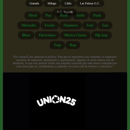
Granada
Málaga
Cádiz
Las Palmas G.C.
S.C. Tenerife
Metal
Pop
Rock
Indie
Punk
Musicales
Fusión
Flamenco
Soul
Jazz
Blues
Electrónica
Música Clásica
Hip-hop
Trap
Rap
“En Union25 nos apasiona la música. Para que tu experiencia sea completa, te sugerimos
opciones de transporte, alojamiento y gastronomía. Algunos de estos enlaces son de
afiliación, lo que nos permite recibir una pequeña comisión por cada reserva realizada (sin
coste extra para ti), ayudándonos a mantener viva esta web de eventos y conciertos.”