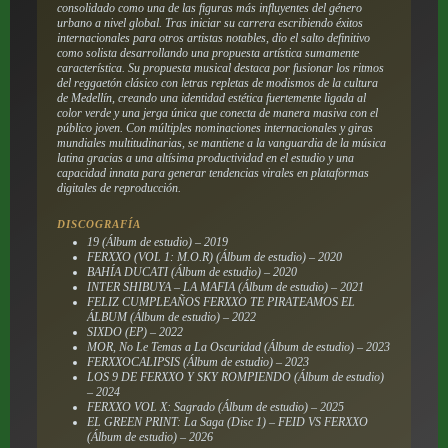
consolidado como una de las figuras más influyentes del género
urbano a nivel global. Tras iniciar su carrera escribiendo éxitos
internacionales para otros artistas notables, dio el salto definitivo
como solista desarrollando una propuesta artística sumamente
característica. Su propuesta musical destaca por fusionar los ritmos
del reggaetón clásico con letras repletas de modismos de la cultura
de Medellín, creando una identidad estética fuertemente ligada al
color verde y una jerga única que conecta de manera masiva con el
público joven. Con múltiples nominaciones internacionales y giras
mundiales multitudinarias, se mantiene a la vanguardia de la música
latina gracias a una altísima productividad en el estudio y una
capacidad innata para generar tendencias virales en plataformas
digitales de reproducción.
DISCOGRAFÍA
19
(Álbum de estudio) – 2019
FERXXO (VOL 1: M.O.R)
(Álbum de estudio) – 2020
BAHÍA DUCATI
(Álbum de estudio) – 2020
INTER SHIBUYA – LA MAFIA
(Álbum de estudio) – 2021
FELIZ CUMPLEAÑOS FERXXO TE PIRATEAMOS EL
ÁLBUM
(Álbum de estudio) – 2022
SIXDO
(EP) – 2022
MOR, No Le Temas a La Oscuridad
(Álbum de estudio) – 2023
FERXXOCALIPSIS
(Álbum de estudio) – 2023
LOS 9 DE FERXXO Y SKY ROMPIENDO
(Álbum de estudio)
– 2024
FERXXO VOL X: Sagrado
(Álbum de estudio) – 2025
EL GREEN PRINT: La Saga (Disc 1) – FEID VS FERXXO
(Álbum de estudio) – 2026