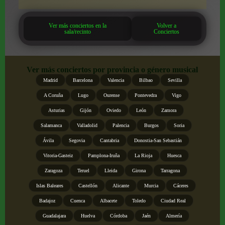
Ver más conciertos en la
Volver a
sala/recinto
Conciertos
Ver más conciertos por provincia o género musical
Madrid
Barcelona
Valencia
Bilbao
Sevilla
A Coruña
Lugo
Ourense
Pontevedra
Vigo
Asturias
Gijón
Oviedo
León
Zamora
Salamanca
Valladolid
Palencia
Burgos
Soria
Ávila
Segovia
Cantabria
Donostia-San Sebastián
Vitoria-Gasteiz
Pamplona-Iruña
La Rioja
Huesca
Zaragoza
Teruel
Lleida
Girona
Tarragona
Islas Baleares
Castellón
Alicante
Murcia
Cáceres
Badajoz
Cuenca
Albacete
Toledo
Ciudad Real
Guadalajara
Huelva
Córdoba
Jaén
Almería