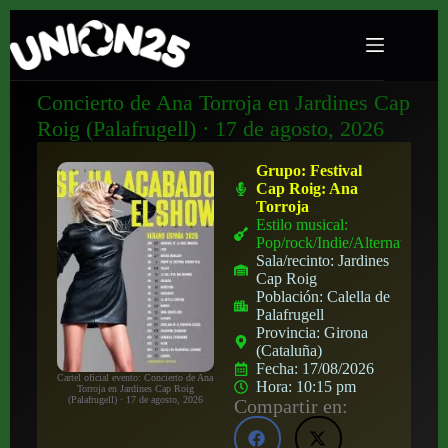
Concierto de Ana Torroja en Jardines Cap
Roig (Palafrugell) · 17 de agosto, 2026
Grupo:
Festival
Cap Roig: Ana
Torroja
Estilo musical:
Pop/rock/Indie/Alternativo
Sala/recinto:
Jardines
Cap Roig
Población:
Calella de
Palafrugell
Provincia:
Girona
(Cataluña)
Fecha:
17/08/2026
Cartel oficial evento: Concierto de Ana
Hora:
10:15 pm
Torroja en Jardines Cap Roig
(Palafrugell) · 17 de agosto, 2026
Compartir en: