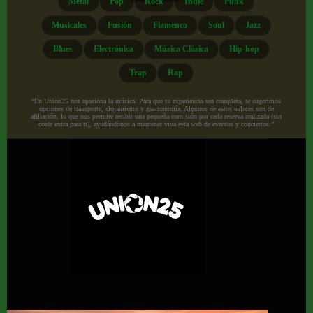
Metal
Pop
Rock
Indie
Punk
Musicales
Fusión
Flamenco
Soul
Jazz
Blues
Electrónica
Música Clásica
Hip-hop
Trap
Rap
“En Union25 nos apasiona la música. Para que tu experiencia sea completa, te sugerimos
opciones de transporte, alojamiento y gastronomía. Algunos de estos enlaces son de
afiliación, lo que nos permite recibir una pequeña comisión por cada reserva realizada (sin
coste extra para ti), ayudándonos a mantener viva esta web de eventos y conciertos.”