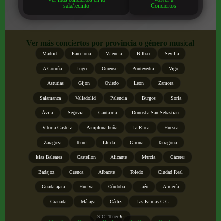
sala/recinto
Conciertos
Ver más conciertos por provincia o género musical
Madrid
Barcelona
Valencia
Bilbao
Sevilla
A Coruña
Lugo
Ourense
Pontevedra
Vigo
Asturias
Gijón
Oviedo
León
Zamora
Salamanca
Valladolid
Palencia
Burgos
Soria
Ávila
Segovia
Cantabria
Donostia-San Sebastián
Vitoria-Gasteiz
Pamplona-Iruña
La Rioja
Huesca
Zaragoza
Teruel
Lleida
Girona
Tarragona
Islas Baleares
Castellón
Alicante
Murcia
Cáceres
Badajoz
Cuenca
Albacete
Toledo
Ciudad Real
Guadalajara
Huelva
Córdoba
Jaén
Almería
Granada
Málaga
Cádiz
Las Palmas G.C.
S.C. Tenerife