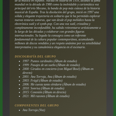
de la música en español. Nacida en Madrid en 1959, alcanzó la fama
mundial en la década de 1980 como la inolvidable y carismática voz
principal del trío Mecano, la banda de pop más exitosa de la historia
musical de España. Tras la disolución del grupo, inició en 1997 una
sólida y elegante trayectoria en solitario que le ha permitido explorar
nuevas texturas sonoras, que van desde el pop melódico hasta la
electrónica sutil y el synth-pop. Con una voz sutil, cristalina y
completamente inconfundible, ha sabido reinventarse artísticamente a
lo largo de las décadas y colaborar con grandes figuras
internacionales. Su legado la consagra como un referente
fundamental de la cultura popular contemporánea, acumulando
millones de discos vendidos y un respeto unánime por su sensibilidad
interpretativa y su camaleónica elegancia en el escenario.
DISCOGRAFÍA DEL GRUPO
1997: Puntos cardinales (Álbum de estudio)
1999: Pasajes de un sueño (Álbum de estudio)
2000: Girados en concierto (con Miguel Bosé) (Álbum en
directo)
2001: Ana Torroja, Ana (Álbum de estudio)
2003: Frágil (Álbum de estudio)
2006: Me cuesta tanto olvidarte (Álbum de estudio)
2010: Sonrisa (Álbum de estudio)
2015: Conexión (Álbum en directo)
2021: Mil razones (Álbum de estudio)
COMPONENTES DEL GRUPO
Ana Torroja (Voz)