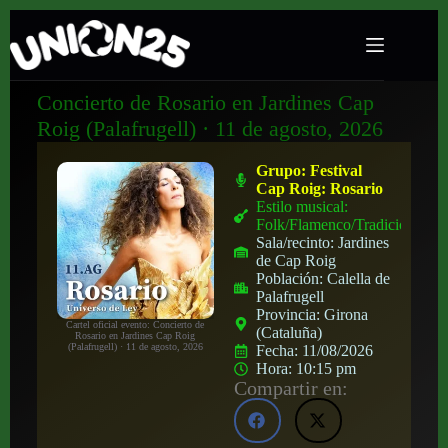
Concierto de Rosario en Jardines Cap
Roig (Palafrugell) · 11 de agosto, 2026
Grupo:
Festival
Cap Roig: Rosario
Estilo musical:
Folk/Flamenco/Tradicional
Sala/recinto:
Jardines
de Cap Roig
Población:
Calella de
Palafrugell
Provincia:
Girona
Cartel oficial evento: Concierto de
(Cataluña)
Rosario en Jardines Cap Roig
(Palafrugell) · 11 de agosto, 2026
Fecha:
11/08/2026
Hora:
10:15 pm
Compartir en: