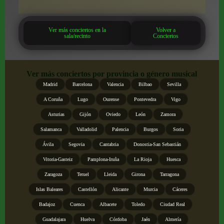
Ver más conciertos en la
Volver a
sala/recinto
Conciertos
Ver más conciertos por provincia o género musical
Madrid
Barcelona
Valencia
Bilbao
Sevilla
A Coruña
Lugo
Ourense
Pontevedra
Vigo
Asturias
Gijón
Oviedo
León
Zamora
Salamanca
Valladolid
Palencia
Burgos
Soria
Ávila
Segovia
Cantabria
Donostia-San Sebastián
Vitoria-Gasteiz
Pamplona-Iruña
La Rioja
Huesca
Zaragoza
Teruel
Lleida
Girona
Tarragona
Islas Baleares
Castellón
Alicante
Murcia
Cáceres
Badajoz
Cuenca
Albacete
Toledo
Ciudad Real
Guadalajara
Huelva
Córdoba
Jaén
Almería