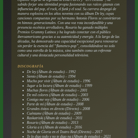
sabido forjar una identidad propia fusionando sus raíces gitanas con
influencias del pop, el rock, el funk y el soul. Su carrera despegó de
manera explosiva en los años noventa con su álbum
De ley
, cuyas
canciones compuestas por su hermano Antonio Flores se convirtieron
en himnos generacionales. Con una voz rota inconfundible y una
presencia escénica arrolladora, Rosario ha ganado múltiples
Premios Grammy Latinos y ha logrado conectar con el público
iberoamericano gracias a su autenticidad y energía. A lo largo de las
décadas, ha demostrado una capacidad excepcional para renovarse
sin perder la esencia del “flamenco-pop”, consolidándose no solo
como una estrella de la música, sino también como un referente
cultural y una destacada personalidad televisiva.
DISCOGRAFÍA
De ley (Álbum de estudio) – 1992
Siento (Álbum de estudio) – 1994
Mucho por vivir (Álbum de estudio) – 1996
Jugar a la locura (Álbum de estudio) – 1999
Muchas flores (Álbum de estudio) – 2001
De mil colores (Álbum de estudio) – 2003
Contigo me voy (Álbum de estudio) – 2006
Parte de mí (Álbum de estudio) – 2008
Grandes éxitos en directo (Directo) – 2008
Cuéntame (Álbum de estudio) – 2009
Raskatriski (Álbum de estudio) – 2011
Rosario (Álbum de estudio) – 2013
Gloria a ti (Álbum de estudio) – 2016
Noche de Gloria en el Teatro Real (Directo) – 2017
Te lo digo todo y no te digo na (Álbum de estudio) – 2021