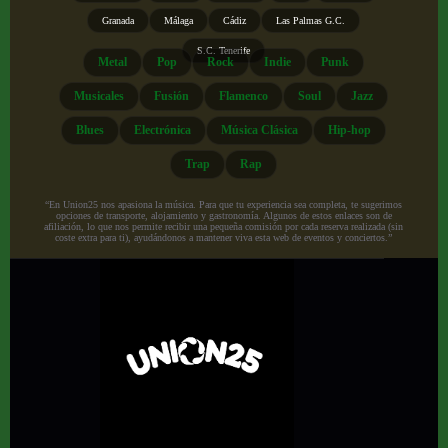
Granada
Málaga
Cádiz
Las Palmas G.C.
S.C. Tenerife
Metal
Pop
Rock
Indie
Punk
Musicales
Fusión
Flamenco
Soul
Jazz
Blues
Electrónica
Música Clásica
Hip-hop
Trap
Rap
“En Union25 nos apasiona la música. Para que tu experiencia sea completa, te sugerimos
opciones de transporte, alojamiento y gastronomía. Algunos de estos enlaces son de
afiliación, lo que nos permite recibir una pequeña comisión por cada reserva realizada (sin
coste extra para ti), ayudándonos a mantener viva esta web de eventos y conciertos.”