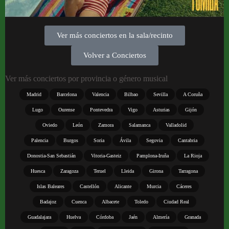
Ver más conciertos en la sala/recinto
Volver a Conciertos
Ver más conciertos por provincia o género musical
Madrid
Barcelona
Valencia
Bilbao
Sevilla
A Coruña
Lugo
Ourense
Pontevedra
Vigo
Asturias
Gijón
Oviedo
León
Zamora
Salamanca
Valladolid
Palencia
Burgos
Soria
Ávila
Segovia
Cantabria
Donostia-San Sebastián
Vitoria-Gasteiz
Pamplona-Iruña
La Rioja
Huesca
Zaragoza
Teruel
Lleida
Girona
Tarragona
Islas Baleares
Castellón
Alicante
Murcia
Cáceres
Badajoz
Cuenca
Albacete
Toledo
Ciudad Real
Guadalajara
Huelva
Córdoba
Jaén
Almería
Granada