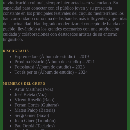
reivindicación cultural, siempre interpretadas en valenciano. Su
capacidad para conectar con el público joven y su presencia
constante en los principales festivales del circuito mediterráneo los
han consolidado como una de las bandas más influyentes y queridas
de la actualidad. Han logrado modernizar el concepto de banda de
pueblo, llevándolo a los grandes escenarios con una producción
cuidada y colaboraciones con destacados artistas de su entorno
lingüístico.
DISCOGRAFÍA
Espremedors (Álbum de estudio) – 2019
Pròxima Estació (Álbum de estudio) – 2021
Fotosíntesi (Álbum de estudio) – 2023
Tot és per tu (Álbum de estudio) – 2024
MIEMBROS DEL GRUPO
Artur Martínez (Voz)
José Beteta (Voz)
Vicent Roselló (Bajo)
Ferran Cortés (Guitarra)
Mateu Palop (Batería)
Sergi Giner (Saxo)
Joan Giner (Trombón)
Pau Ortolà (Teclados)