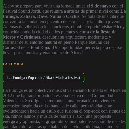
Alcoy se prepara para vivir una jornada única
el 9 de mayo
con el
Festival Sound Jordi, que reunirá a artistas de primer nivel como
La
Fúmiga, Zahara, Rave, Naina o Cactus
. Se trata de una cita que
convertirá la ciudad en epicentro de la música y la cultura juvenil.
Además de vibrar con los conciertos, el público podrá visitar Alcoy,
conocida como la ciudad de los puentes y
cuna de la fiesta de
Moros y Cristianos
, descubrir su arquitectura modernista y
disfrutar de su entorno natural en pleno Parque Natural del
Carrascal de la Font Roja. ¡Una oportunidad perfecta para dejarse
llevar por la música y enamorarse de Alcoy!
LA FÚMIGA
La Fúmiga (Pop rock / Ska / Música festiva)
La Fúmiga es un colectivo musical valenciano formado en Alcira en
2012 que ha transformado la escena festiva de la Comunidad
Valenciana. Su origen se remonta a una formación de viento y
percusión inspirada en las bandas de calle, pero rápidamente
evolucionaron hacia un estilo que fusiona el pop-rock con ritmos de
ska, ritmos latinos y música de fanfarria. Con una propuesta
enérgica y optimista, el grupo utiliza una potente sección de metales
para dar color a letras que hablan de la vida cotidiana, el amor y la