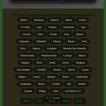
Ver más conciertos por provincia o género musical
Madrid
Barcelona
Valencia
Bilbao
Sevilla
A Coruña
Lugo
Ourense
Pontevedra
Vigo
Asturias
Gijón
Oviedo
León
Zamora
Salamanca
Valladolid
Palencia
Burgos
Soria
Ávila
Segovia
Cantabria
Donostia-San Sebastián
Vitoria-Gasteiz
Pamplona-Iruña
La Rioja
Huesca
Zaragoza
Teruel
Lleida
Girona
Tarragona
Islas Baleares
Castellón
Alicante
Murcia
Cáceres
Badajoz
Cuenca
Albacete
Toledo
Ciudad Real
Guadalajara
Huelva
Córdoba
Jaén
Almería
Granada
Málaga
Cádiz
Las Palmas G.C.
S.C. Tenerife
Metal
Pop
Rock
Indie
Punk