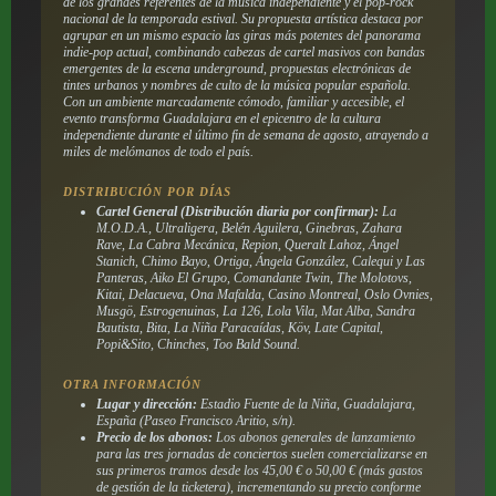
de los grandes referentes de la música independiente y el pop-rock
nacional de la temporada estival. Su propuesta artística destaca por
agrupar en un mismo espacio las giras más potentes del panorama
indie-pop actual, combinando cabezas de cartel masivos con bandas
emergentes de la escena underground, propuestas electrónicas de
tintes urbanos y nombres de culto de la música popular española.
Con un ambiente marcadamente cómodo, familiar y accesible, el
evento transforma Guadalajara en el epicentro de la cultura
independiente durante el último fin de semana de agosto, atrayendo a
miles de melómanos de todo el país.
DISTRIBUCIÓN POR DÍAS
Cartel General (Distribución diaria por confirmar):
La
M.O.D.A., Ultraligera, Belén Aguilera, Ginebras, Zahara
Rave, La Cabra Mecánica, Repion, Queralt Lahoz, Ángel
Stanich, Chimo Bayo, Ortiga, Ángela González, Calequi y Las
Panteras, Aiko El Grupo, Comandante Twin, The Molotovs,
Kitai, Delacueva, Ona Mafalda, Casino Montreal, Oslo Ovnies,
Musgö, Estrogenuinas, La 126, Lola Vila, Mat Alba, Sandra
Bautista, Bita, La Niña Paracaídas, Köv, Late Capital,
Popi&Sito, Chinches, Too Bald Sound.
OTRA INFORMACIÓN
Lugar y dirección:
Estadio Fuente de la Niña, Guadalajara,
España (Paseo Francisco Aritio, s/n).
Precio de los abonos:
Los abonos generales de lanzamiento
para las tres jornadas de conciertos suelen comercializarse en
sus primeros tramos desde los 45,00 € o 50,00 € (más gastos
de gestión de la ticketera), incrementando su precio conforme