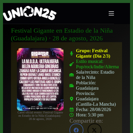
Festival Gigante en Estadio de la Niña
(Guadalajara) · 28 de agosto, 2026
Grupo:
Festival
Gigante (Día 2/3)
Estilo musical:
Pop/rock/Indie/Alternativo
Sala/recinto:
Estadio
de la Niña
Población:
Guadalajara
Provincia:
Guadalajara
(Castilla-La Mancha)
Fecha:
28/08/2026
Cartel oficial evento: Festival Gigante
Hora:
5:30 pm
en Estadio de la Niña (Guadalajara) ·
Compartir en:
28 de agosto, 2026