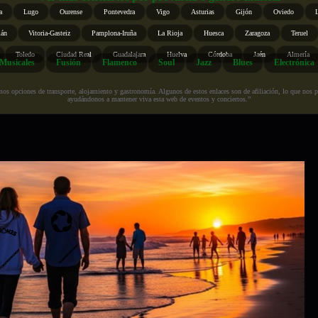
a
Lugo
Ourense
Pontevedra
Vigo
Asturias
Gijón
Oviedo
ián
Vitoria-Gasteiz
Pamplona-Iruña
La Rioja
Huesca
Zaragoza
Teruel
Toledo
Ciudad Real
Guadalajara
Huelva
Córdoba
Jaén
Almería
Musicales
Fusión
Flamenco
Soul
Jazz
Blues
Electrónica
s opciones de transporte, alojamiento y gastronomía. Algunos de estos enlaces son de afiliación, lo que nos perm
ayudándonos a mantener viva esta web de eventos y conciertos.”