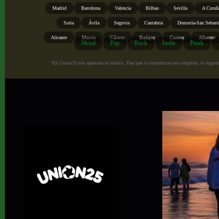
Madrid
Barcelona
Valencia
Bilbao
Sevilla
A Coruñ
Soria
Ávila
Segovia
Cantabria
Donostia-San Sebast
Alicante
Murcia
Cáceres
Badajoz
Cuenca
Albacete
Metal
Pop
Rock
Indie
Punk
“En Union25 nos apasiona la música. Para que tu experiencia sea completa, te sugerimo