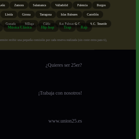
León
Zamora
Salamanca
Valladolid
Palencia
Burgos
Lleida
Girona
Tarragona
Islas Baleares
Castellón
Granada
Málaga
Cádiz
Las Palmas G.C.
S.C. Tenerife
Música Clásica
Hip-hop
Trap
Rap
ite recibir una pequeña comisión por cada reserva realizada (sin coste extra para ti),
¿Quieres ser 25er?
¡
Trabaja con nosotros!
www.union25.es