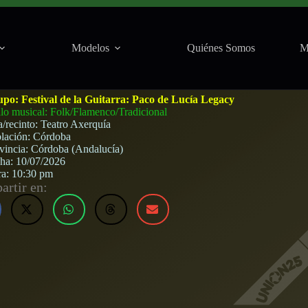
Modelos
Quiénes Somos
M
tival de la Guitarra (Córdoba) · 10 de julio, 2026
upo:
Festival de la Guitarra: Paco de Lucía Legacy
ilo musical: Folk/Flamenco/Tradicional
a/recinto:
Teatro Axerquía
lación:
Córdoba
vincia:
Córdoba (Andalucía)
cha:
10/07/2026
ra:
10:30 pm
rtir en: