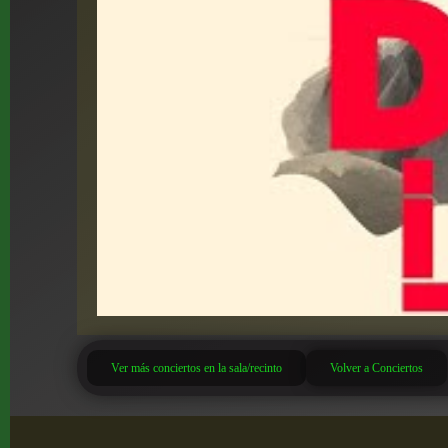
Ver más conciertos en la sala/recinto
Volver a Conciertos