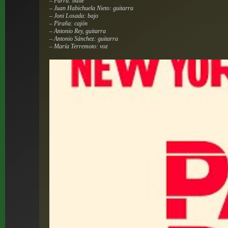
– Farru: baile
– Juan Habichuela Nieto: guitarra
– Joni Losada: bajo
– Piraña: cajón
– Antonio Rey, guitarra
– Antonio Sánchez: guitarra
– María Terremoto: voz