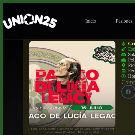
Inicio
Pasiones
Concierto de Paco de Lucía Legacy en Fes
Gr
Est
Sal
Pob
Pro
Fe
Ho
Compa
Cartel oficial evento: Concierto de Paco de Lucía Legacy en Festival
de la Guitarra (Córdoba) · 10 de julio, 2026