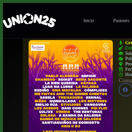
Inicio
Pasiones
Festival de La Luz en Andabao (Boimorto
Gr
Est
Sal
Pob
Pro
Fe
Ho
Compa