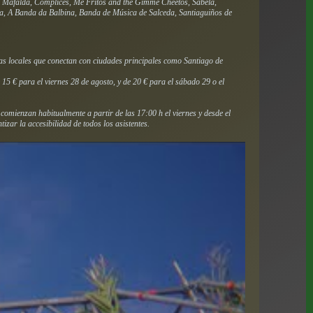
Mafalda, Cómplices, Me Fritos and the Gimme Cheetos, Sabela,
ra, A Banda da Balbina, Banda de Música de Salceda, Santiaguiños de
tas locales que conectan con ciudades principales como Santiago de
 15 € para el viernes 28 de agosto, y de 20 € para el sábado 29 o el
 comienzan habitualmente a partir de las 17:00 h el viernes y desde el
zar la accesibilidad de todos los asistentes.