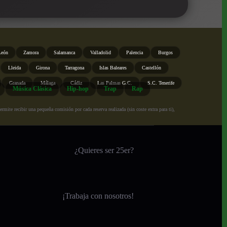
León
Zamora
Salamanca
Valladolid
Palencia
Burgos
Lleida
Girona
Tarragona
Islas Baleares
Castellón
Granada
Málaga
Cádiz
Las Palmas G.C.
S.C. Tenerife
Música Clásica
Hip-hop
Trap
Rap
ite recibir una pequeña comisión por cada reserva realizada (sin coste extra para ti),
¿Quieres ser 25er?
¡
Trabaja con nosotros!