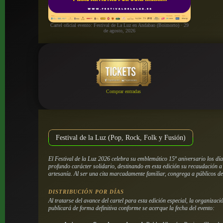
Cartel oficial evento: Festival de La Luz en Andabao (Boimorto) · 29
de agosto, 2026
Comprar entradas
Festival de la Luz (Pop, Rock, Folk y Fusión)
El Festival de la Luz 2026 celebra su emblemático 15º aniversario los dí
profundo carácter solidario, destinando en esta edición su recaudación 
artesanía. Al ser una cita marcadamente familiar, congrega a públicos de
DISTRIBUCIÓN POR DÍAS
Al tratarse del avance del cartel para esta edición especial, la organizac
publicará de forma definitiva conforme se acerque la fecha del evento: