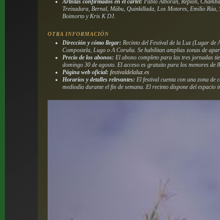
Artistas confirmados en el cartel:
Pablo Alborán, Repion, Chambao
Treixadura, Bernal, Mäbu, Quinkillada, Los Motores, Emilio Rúa, 
Boimorto y Kris K DJ.
OTRA INFORMACIÓN
Dirección y cómo llegar:
Recinto del Festival de la Luz (Lugar de 
Compostela, Lugo o A Coruña. Se habilitan amplias zonas de aparc
Precio de los abonos:
El abono completo para las tres jornadas tien
domingo 30 de agosto. El acceso es gratuito para los menores de 8
Página web oficial:
festivaldelaluz.es
Horarios y detalles relevantes:
El festival cuenta con una zona de c
mediodía durante el fin de semana. El recinto dispone del espacio 