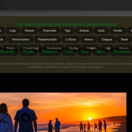
Ver más conciertos por provincia o género musical
a
Lugo
Ourense
Pontevedra
Vigo
Asturias
Gijón
Oviedo
ián
Vitoria-Gasteiz
Pamplona-Iruña
La Rioja
Huesca
Zaragoza
Teruel
Toledo
Ciudad Real
Guadalajara
Huelva
Córdoba
Jaén
Almería
Musicales
Fusión
Flamenco
Soul
Jazz
Blues
Electrónica
s opciones de transporte, alojamiento y gastronomía. Algunos de estos enlaces son de afiliación, lo que nos perm
ayudándonos a mantener viva esta web de eventos y conciertos.”