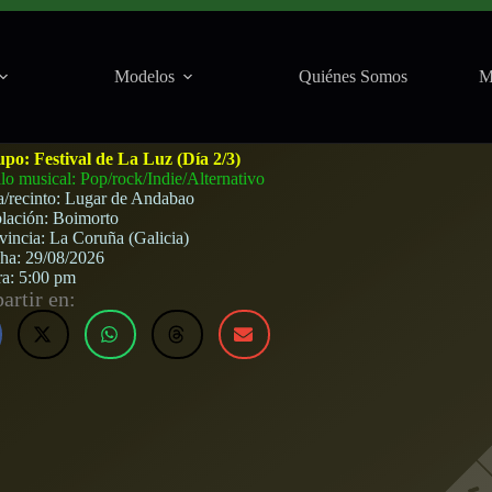
Modelos
Quiénes Somos
M
) · 29 de agosto, 2026
upo:
Festival de La Luz (Día 2/3)
ilo musical: Pop/rock/Indie/Alternativo
a/recinto:
Lugar de Andabao
lación:
Boimorto
vincia:
La Coruña (Galicia)
cha:
29/08/2026
ra:
5:00 pm
rtir en: