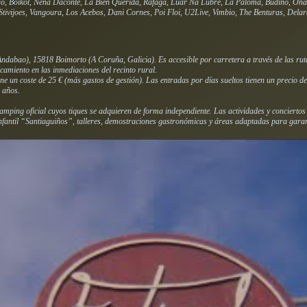
, Boikot, Nena Daconte, La Bien Querida, Ráfaga, Luar Na Lubre, La Paloma, Budiño, Ona 
Stivijoes, Vangoura, Los Acebos, Dani Cornes, Poi Floi, U2Live, Vimbio, The Benturas, Dela
Andabao), 15818 Boimorto (A Coruña, Galicia). Es accesible por carretera a través de las ru
amiento en las inmediaciones del recinto rural.
e un coste de 25 € (más gastos de gestión). Las entradas por días sueltos tienen un precio de
 años.
amping oficial cuyos tiques se adquieren de forma independiente. Las actividades y conciertos
infantil “Santiaguiños”, talleres, demostraciones gastronómicas y áreas adaptadas para garanti