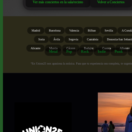
Ver más conciertos en la sala/recinto
Volver a Conciertos
Madrid
Barcelona
Valencia
Bilbao
Sevilla
A Coruñ
Soria
Ávila
Segovia
Cantabria
Donostia-San Sebast
Alicante
Murcia
Cáceres
Badajoz
Cuenca
Albacete
Metal
Pop
Rock
Indie
Punk
“En Union25 nos apasiona la música. Para que tu experiencia sea completa, te sugerimo