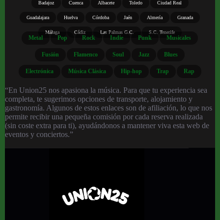
Badajoz
Cuenca
Albacete
Toledo
Ciudad Real
Guadalajara
Huelva
Córdoba
Jaén
Almería
Granada
Málaga
Cádiz
Las Palmas G.C.
S.C. Tenerife
Metal
Pop
Rock
Indie
Punk
Musicales
Fusión
Flamenco
Soul
Jazz
Blues
Electrónica
Música Clásica
Hip-hop
Trap
Rap
“En Union25 nos apasiona la música. Para que tu experiencia sea
completa, te sugerimos opciones de transporte, alojamiento y
gastronomía. Algunos de estos enlaces son de afiliación, lo que nos
permite recibir una pequeña comisión por cada reserva realizada
(sin coste extra para ti), ayudándonos a mantener viva esta web de
eventos y conciertos.”