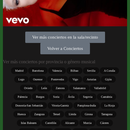
Ver más conciertos en la sala/recinto
Volver a Conciertos
Ver más conciertos por provincia o género musical
Madrid
Barcelona
Valencia
Bilbao
Sevilla
A Coruña
Lugo
Ourense
Pontevedra
Vigo
Asturias
Gijón
Oviedo
León
Zamora
Salamanca
Valladolid
Palencia
Burgos
Soria
Ávila
Segovia
Cantabria
Donostia-San Sebastián
Vitoria-Gasteiz
Pamplona-Iruña
La Rioja
Huesca
Zaragoza
Teruel
Lleida
Girona
Tarragona
Islas Baleares
Castellón
Alicante
Murcia
Cáceres