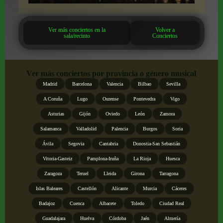
Ver más conciertos en la
Volver a
sala/recinto
Conciertos
Ver más conciertos por provincia o género musical
Madrid
Barcelona
Valencia
Bilbao
Sevilla
A Coruña
Lugo
Ourense
Pontevedra
Vigo
Asturias
Gijón
Oviedo
León
Zamora
Salamanca
Valladolid
Palencia
Burgos
Soria
Ávila
Segovia
Cantabria
Donostia-San Sebastián
Vitoria-Gasteiz
Pamplona-Iruña
La Rioja
Huesca
Zaragoza
Teruel
Lleida
Girona
Tarragona
Islas Baleares
Castellón
Alicante
Murcia
Cáceres
Badajoz
Cuenca
Albacete
Toledo
Ciudad Real
Guadalajara
Huelva
Córdoba
Jaén
Almería