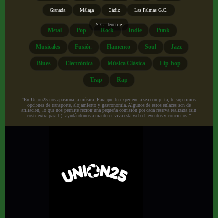
Granada
Málaga
Cádiz
Las Palmas G.C.
S.C. Tenerife
Metal
Pop
Rock
Indie
Punk
Musicales
Fusión
Flamenco
Soul
Jazz
Blues
Electrónica
Música Clásica
Hip-hop
Trap
Rap
“En Union25 nos apasiona la música. Para que tu experiencia sea completa, te sugerimos
opciones de transporte, alojamiento y gastronomía. Algunos de estos enlaces son de
afiliación, lo que nos permite recibir una pequeña comisión por cada reserva realizada (sin
coste extra para ti), ayudándonos a mantener viva esta web de eventos y conciertos.”