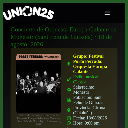
Concierto de Orquesta Europa Galante en
Monestir (Sant Felu de Guixols) · 18 de
agosto, 2026
Grupo:
Festival
Porta Ferrada:
Orquesta Europa
Galante
Estilo musical:
Clasica
Sala/recinto:
Monestir
Población:
Sant
Feliu de Guixols
Provincia:
Girona
(Cataluña)
Cartel oficial evento: Concierto de
Fecha:
18/08/2026
Orquesta Europa Galante en Monestir
(Sant Felu de Guixols) · 18 de agosto,
Hora:
9:00 pm
2026