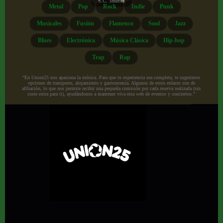
S.C. Tenerife
Metal
Pop
Rock
Indie
Punk
Musicales
Fusión
Flamenco
Soul
Jazz
Blues
Electrónica
Música Clásica
Hip-hop
Trap
Rap
“En Union25 nos apasiona la música. Para que tu experiencia sea completa, te sugerimos
opciones de transporte, alojamiento y gastronomía. Algunos de estos enlaces son de
afiliación, lo que nos permite recibir una pequeña comisión por cada reserva realizada (sin
coste extra para ti), ayudándonos a mantener viva esta web de eventos y conciertos.”