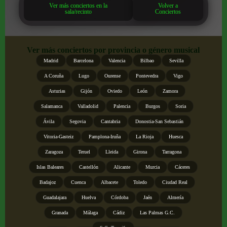
Ver más conciertos en la
Volver a
sala/recinto
Conciertos
Ver más conciertos por provincia o género musical
Madrid
Barcelona
Valencia
Bilbao
Sevilla
A Coruña
Lugo
Ourense
Pontevedra
Vigo
Asturias
Gijón
Oviedo
León
Zamora
Salamanca
Valladolid
Palencia
Burgos
Soria
Ávila
Segovia
Cantabria
Donostia-San Sebastián
Vitoria-Gasteiz
Pamplona-Iruña
La Rioja
Huesca
Zaragoza
Teruel
Lleida
Girona
Tarragona
Islas Baleares
Castellón
Alicante
Murcia
Cáceres
Badajoz
Cuenca
Albacete
Toledo
Ciudad Real
Guadalajara
Huelva
Córdoba
Jaén
Almería
Granada
Málaga
Cádiz
Las Palmas G.C.