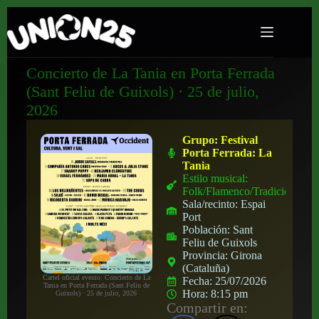
Concierto de La Tania en Porta Ferrada
(Sant Feliu de Guixols) · 25 de julio,
2026
Grupo:
Festival
Porta Ferrada: La
Tania
Estilo musical:
Folk/Flamenco/Tradicional
Sala/recinto:
Espai
Port
Población:
Sant
Feliu de Guixols
Provincia:
Girona
(Cataluña)
Cartel oficial evento: Concierto de La
Fecha:
25/07/2026
Tania en Porta Ferrada (Sant Feliu de
Hora:
8:15 pm
Guixols) · 25 de julio, 2026
Compartir en: