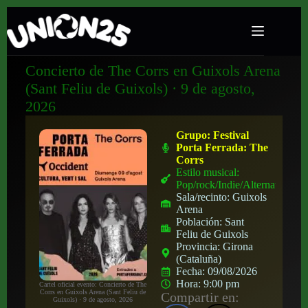
Concierto de The Corrs en Guixols Arena
(Sant Feliu de Guixols) · 9 de agosto,
2026
Grupo:
Festival
Porta Ferrada: The
Corrs
Estilo musical:
Pop/rock/Indie/Alternativo
Sala/recinto:
Guixols
Arena
Población:
Sant
Feliu de Guixols
Provincia:
Girona
(Cataluña)
Fecha:
09/08/2026
Hora:
9:00 pm
Cartel oficial evento: Concierto de The
Corrs en Guixols Arena (Sant Feliu de
Compartir en:
Guixols) · 9 de agosto, 2026