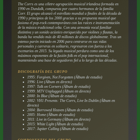
The Corrs es una céletre agrupación musical irlandesa formada en
1990 en Dundalk, compuesta por cuatro hermanos de la familia
Corr. El grupo alcanzó el estrellato mundial a finales de la década de
1990 y principios de los 2000 gracias a su propuesta musical que
fusiona el pop-rock contemporáneo con las raíces e instrumentación
de la música tradicional celta. Con una armonía vocal familiar
distintiva y un sonido acústico enriquecido por violines y flautas, la
banda ha vendido más de 40 millones de discos globalmente. Tras un
extenso parón iniciado en 2006 para centrarse en sus vidas
personales y carreras en solitario, regresaron con fuerza a los
escenarios en 2015. Su legado musical perdura como uno de los
máximos exponentes de la fusión folk en el pop internacional,
manteniendo una base de seguidores fiel a lo largo de las décadas.
DISCOGRAFÍA DEL GRUPO
1995: Forgiven, Not Forgotten (Álbum de estudio)
1996: Live (Álbum en directo)
1997: Talk on Corners (Álbum de estudio)
1999: MTV Unplugged (Álbum en directo)
2000: In Blue (Álbum de estudio)
2002: VH1 Presents: The Corrs, Live In Dublin (Álbum en
directo)
2004: Borrowed Heaven (Álbum de estudio)
2005: Home (Álbum de estudio)
2011: Live in Germany (Álbum en directo)
2015: White Light (Álbum de estudio)
2017: Jupiter Calling (Álbum de estudio)
COMPONENTES DEL GRUPO