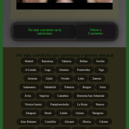
Ver más conciertos en la
Volver a
sala/recinto
Conciertos
Ver más conciertos por provincia o género musical
Madrid
Barcelona
Valencia
Bilbao
Sevilla
A Coruña
Lugo
Ourense
Pontevedra
Vigo
Asturias
Gijón
Oviedo
León
Zamora
Salamanca
Valladolid
Palencia
Burgos
Soria
Ávila
Segovia
Cantabria
Donostia-San Sebastián
Vitoria-Gasteiz
Pamplona-Iruña
La Rioja
Huesca
Zaragoza
Teruel
Lleida
Girona
Tarragona
Islas Baleares
Castellón
Alicante
Murcia
Cáceres