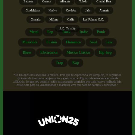
Badajoz
Cuenca
Albacete
Toledo
Ciudad Real
Guadalajara
Huelva
Córdoba
Jaén
Almería
Granada
Málaga
Cádiz
Las Palmas G.C.
S.C. Tenerife
Metal
Pop
Rock
Indie
Punk
Musicales
Fusión
Flamenco
Soul
Jazz
Blues
Electrónica
Música Clásica
Hip-hop
Trap
Rap
“En Union25 nos apasiona la música. Para que tu experiencia sea completa, te sugerimos
opciones de transporte, alojamiento y gastronomía. Algunos de estos enlaces son de
afiliación, lo que nos permite recibir una pequeña comisión por cada reserva realizada (sin
coste extra para ti), ayudándonos a mantener viva esta web de eventos y conciertos.”