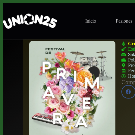
Inicio
Pasiones
Festival Primavera en Intruso Bar (Madrid
Gr
Est
Sal
Pob
Pro
Fe
Ho
Compa