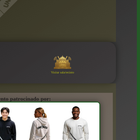
Visitar sala/recinto
nto patrocinado por: