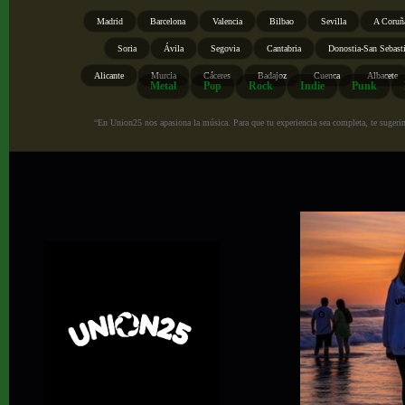
Madrid
Barcelona
Valencia
Bilbao
Sevilla
A Coruñ
Soria
Ávila
Segovia
Cantabria
Donostia-San Sebast
Alicante
Murcia
Cáceres
Badajoz
Cuenca
Albacete
Metal
Pop
Rock
Indie
Punk
“En Union25 nos apasiona la música. Para que tu experiencia sea completa, te sugerimo