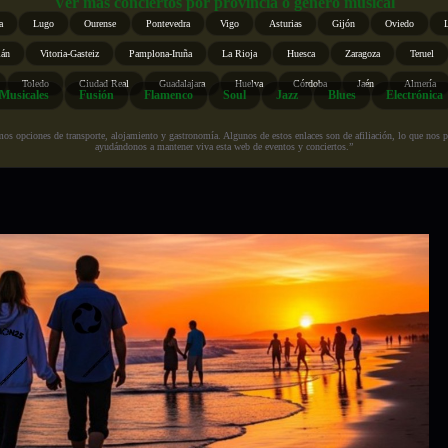
Ver más conciertos por provincia o género musical
a
Lugo
Ourense
Pontevedra
Vigo
Asturias
Gijón
Oviedo
ián
Vitoria-Gasteiz
Pamplona-Iruña
La Rioja
Huesca
Zaragoza
Teruel
Toledo
Ciudad Real
Guadalajara
Huelva
Córdoba
Jaén
Almería
Musicales
Fusión
Flamenco
Soul
Jazz
Blues
Electrónica
s opciones de transporte, alojamiento y gastronomía. Algunos de estos enlaces son de afiliación, lo que nos perm
ayudándonos a mantener viva esta web de eventos y conciertos.”