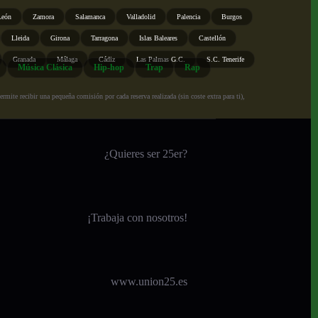
León
Zamora
Salamanca
Valladolid
Palencia
Burgos
Lleida
Girona
Tarragona
Islas Baleares
Castellón
Granada
Málaga
Cádiz
Las Palmas G.C.
S.C. Tenerife
Música Clásica
Hip-hop
Trap
Rap
ite recibir una pequeña comisión por cada reserva realizada (sin coste extra para ti),
¿Quieres ser 25er?
¡
Trabaja con nosotros!
www.union25.es