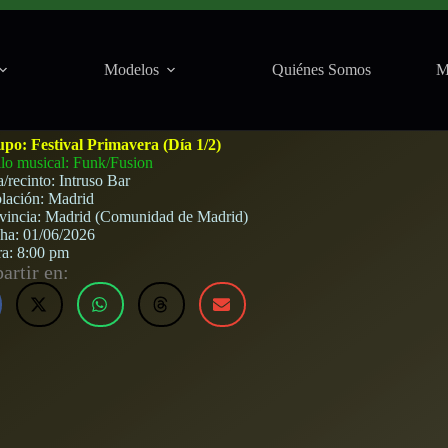
Modelos
Quiénes Somos
M
) · 1 de junio, 2026
upo:
Festival Primavera (Día 1/2)
ilo musical: Funk/Fusion
a/recinto:
Intruso Bar
lación:
Madrid
vincia:
Madrid (Comunidad de Madrid)
cha:
01/06/2026
ra:
8:00 pm
rtir en: