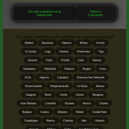
Ver más conciertos en la
Volver a
sala/recinto
Conciertos
Ver más conciertos por provincia o género musical
Madrid
Barcelona
Valencia
Bilbao
Sevilla
A Coruña
Lugo
Ourense
Pontevedra
Vigo
Asturias
Gijón
Oviedo
León
Zamora
Salamanca
Valladolid
Palencia
Burgos
Soria
Ávila
Segovia
Cantabria
Donostia-San Sebastián
Vitoria-Gasteiz
Pamplona-Iruña
La Rioja
Huesca
Zaragoza
Teruel
Lleida
Girona
Tarragona
Islas Baleares
Castellón
Alicante
Murcia
Cáceres
Badajoz
Cuenca
Albacete
Toledo
Ciudad Real
Guadalajara
Huelva
Córdoba
Jaén
Almería