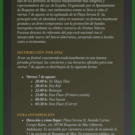
uno de los festivales de música independiente más longevos y
representativos del sur de España. Organizado por el Ayuntamiento
de Roquetas de Mar, este emblemático evento se lleva a cabo el
viernes 7 de agosto en la explanada de la Playa Serena II. Su
principal seña de identidad radica en mantener un formato totalmente
gratuito y un firme compromiso con la promoción de bandas
emergentes mediante su célebre concurso de Jóvenes Valores.
Fusiona directos de referentes del pop-rock nacional con el
inmejorable marco del litoral almeriense, atrayendo tanto a locales
como a veraneantes.
DISTRIBUCIÓN POR DÍAS
Al ser un festival concentrado tradicionalmente en una intensa
jornada principal, los conciertos y sus horarios oficiales para este
viernes 7 de agosto se distribuyen de la siguiente forma:
Viernes 7 de agosto:
20:00 h:
Tic Mijay Thai
20:45 h:
Hey Kid
22:00 h:
Besmaya
23:00 h:
Don Fluor (Primera sesión)
00:00 h:
Viva Suecia
01:30 h:
Don Fluor (Cierre)
OTRA INFORMACIÓN
Dirección y cómo llegar:
Playa Serena II, Avenida Carlos
Crespo Rubio, s/n, 04740 Roquetas de Mar (Almería,
Andalucía). Es accesible por carretera a través de la autovía A-
7 y la variante de Roquetas de Mar. En transporte público, se