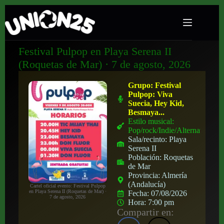
Festival Pulpop en Playa Serena II
(Roquetas de Mar) · 7 de agosto, 2026
Grupo:
Festival
Pulpop: Viva
Suecia, Hey Kid,
Besmaya...
Estilo musical:
Pop/rock/Indie/Alternativo
Sala/recinto:
Playa
Serena II
Población:
Roquetas
de Mar
Provincia:
Almería
(Andalucía)
Cartel oficial evento: Festival Pulpop
en Playa Serena II (Roquetas de Mar) ·
Fecha:
07/08/2026
7 de agosto, 2026
Hora:
7:00 pm
Compartir en: