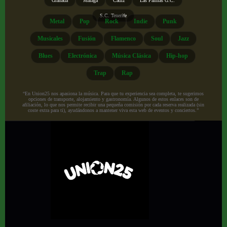
Granada
Málaga
Cádiz
Las Palmas G.C.
S.C. Tenerife
Metal
Pop
Rock
Indie
Punk
Musicales
Fusión
Flamenco
Soul
Jazz
Blues
Electrónica
Música Clásica
Hip-hop
Trap
Rap
“En Union25 nos apasiona la música. Para que tu experiencia sea completa, te sugerimos
opciones de transporte, alojamiento y gastronomía. Algunos de estos enlaces son de
afiliación, lo que nos permite recibir una pequeña comisión por cada reserva realizada (sin
coste extra para ti), ayudándonos a mantener viva esta web de eventos y conciertos.”