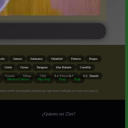
León
Zamora
Salamanca
Valladolid
Palencia
Burgos
Lleida
Girona
Tarragona
Islas Baleares
Castellón
Granada
Málaga
Cádiz
Las Palmas G.C.
S.C. Tenerife
Música Clásica
Hip-hop
Trap
Rap
ite recibir una pequeña comisión por cada reserva realizada (sin coste extra para ti),
¿Quieres ser 25er?