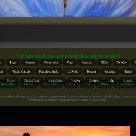
Ver más conciertos por provincia o género musical
a
Lugo
Ourense
Pontevedra
Vigo
Asturias
Gijón
Oviedo
ián
Vitoria-Gasteiz
Pamplona-Iruña
La Rioja
Huesca
Zaragoza
Teruel
Toledo
Ciudad Real
Guadalajara
Huelva
Córdoba
Jaén
Almería
Musicales
Fusión
Flamenco
Soul
Jazz
Blues
Electrónica
s opciones de transporte, alojamiento y gastronomía. Algunos de estos enlaces son de afiliación, lo que nos perm
ayudándonos a mantener viva esta web de eventos y conciertos.”