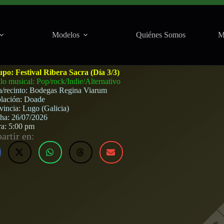
Modelos
Quiénes Somos
M
 Viarum (Doade) · 26 de julio, 2026
upo:
Festival Ribera Sacra (Día 3/3)
ilo musical: Pop/rock/Indie/Alternativo
a/recinto:
Bodegas Regina Viarum
lación:
Doade
vincia:
Lugo (Galicia)
cha:
26/07/2026
ra:
5:00 pm
rtir en: