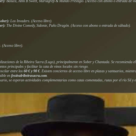
er):
Baiuca, Anni B Sweet, Mariagrep & Mundo Prestigio. (Acceso con abono o entrada de vie
ober):
Los Invaders. (Acceso libre).
er):
The Divine Comedy, Sidonie, Puño Dragón. (Acceso con abono o entrada de sábado).
 (Acceso libre).
ocalizaciones de la Ribeira Sacra (Lugo), principalmente en Sober y Chantada. Se recomienda e
os principales y facilitar la cata de vinos locales sin riesgo.
oscilar entre los
60 € y 90 €
. Existen conciertos de acceso libre en plazas y santuarios, mientr
nible en
festivalribeirasacra.com
.
rsario, se esperan actividades complementarias como catas comentadas, rutas por el río Sil y
.