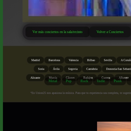
Ver más conciertos en la sala/recinto
Volver a Conciertos
Madrid
Barcelona
Valencia
Bilbao
Sevilla
A Coruñ
Soria
Ávila
Segovia
Cantabria
Donostia-San Sebast
Alicante
Murcia
Cáceres
Badajoz
Cuenca
Albacete
Metal
Pop
Rock
Indie
Punk
“En Union25 nos apasiona la música. Para que tu experiencia sea completa, te sugerimo