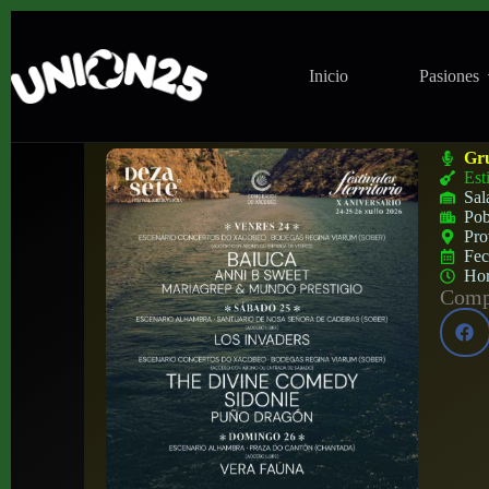
Inicio
Pasiones
Festival Ribera Sacra en Bodegas Regina
Gr
Est
Sal
Pob
Pro
Fe
Ho
Compa