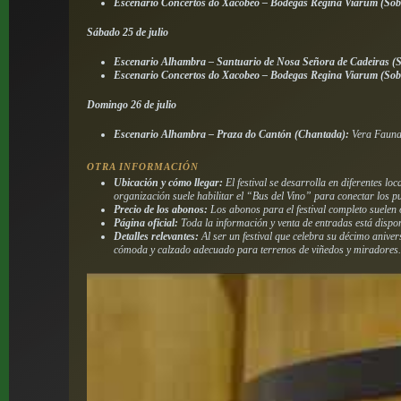
Escenario Concertos do Xacobeo – Bodegas Regina Viarum (Sob
Sábado 25 de julio
Escenario Alhambra – Santuario de Nosa Señora de Cadeiras (S
Escenario Concertos do Xacobeo – Bodegas Regina Viarum (Sob
Domingo 26 de julio
Escenario Alhambra – Praza do Cantón (Chantada):
Vera Fauna.
OTRA INFORMACIÓN
Ubicación y cómo llegar:
El festival se desarrolla en diferentes l
organización suele habilitar el “Bus del Vino” para conectar los punt
Precio de los abonos:
Los abonos para el festival completo suelen 
Página oficial:
Toda la información y venta de entradas está dispo
Detalles relevantes:
Al ser un festival que celebra su décimo anive
cómoda y calzado adecuado para terrenos de viñedos y miradores