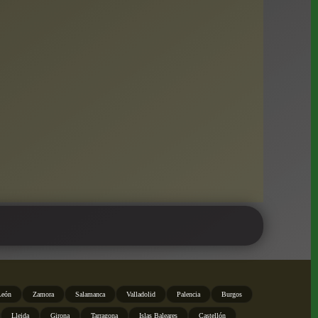
León
Zamora
Salamanca
Valladolid
Palencia
Burgos
Lleida
Girona
Tarragona
Islas Baleares
Castellón