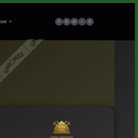
ore
Visitar sala/recinto