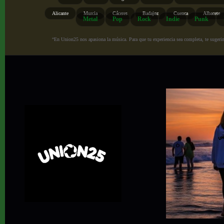
Alicante
Murcia
Cáceres
Badajoz
Cuenca
Albacete
Metal
Pop
Rock
Indie
Punk
“En Union25 nos apasiona la música. Para que tu experiencia sea completa, te sugerimo