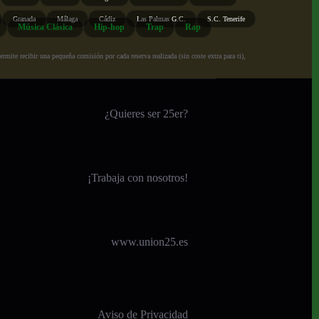
Granada
Málaga
Cádiz
Las Palmas G.C.
S.C. Tenerife
Música Clásica
Hip-hop
Trap
Rap
ite recibir una pequeña comisión por cada reserva realizada (sin coste extra para ti),
¿Quieres ser 25er?
¡
Trabaja con nosotros!
www.union25.es
Aviso de Privacidad