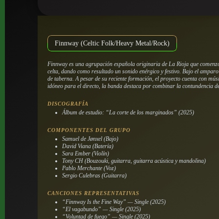
Finnway (Celtic Folk/Heavy Metal/Rock)
Finnway es una agrupación española originaria de La Rioja que comenzó s
celta, dando como resultado un sonido enérgico y festivo. Bajo el amparo
de taberna. A pesar de su reciente formación, el proyecto cuenta con mú
idóneo para el directo, la banda destaca por combinar la contundencia de 
DISCOGRAFÍA
Álbum de estudio: “La corte de los marginados” (2025)
COMPONENTES DEL GRUPO
Samuel de Jønxel (Bajo)
David Viana (Batería)
Sara Ember (Violín)
Tony CH (Bouzouki, guitarra, guitarra acústica y mandolina)
Pablo Merchante (Voz)
Sergio Culebras (Guitarra)
CANCIONES REPRESENTATIVAS
“Finnway Is the Fine Way” — Single (2025)
“El vagabundo” — Single (2025)
“Voluntad de fuego” — Single (2025)