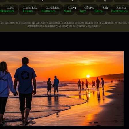
Toledo
Ciudad Real
Guadalajara
Huelva
Córdoba
Jaén
Almería
Musicales
Fusión
Flamenco
Soul
Jazz
Blues
Electrónica
s opciones de transporte, alojamiento y gastronomía. Algunos de estos enlaces son de afiliación, lo que nos perm
ayudándonos a mantener viva esta web de eventos y conciertos.”