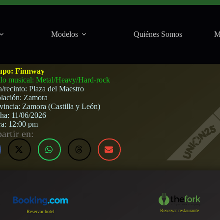
Modelos
Quiénes Somos
M
ro (Zamora) · 11 de junio, 2026
upo:
Finnway
ilo musical: Metal/Heavy/Hard-rock
a/recinto:
Plaza del Maestro
lación:
Zamora
vincia:
Zamora (Castilla y León)
cha:
11/06/2026
ra:
12:00 pm
rtir en:
Reservar restaurante
Reservar hotel