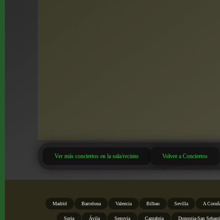
Ver más conciertos en la sala/recinto
Volver a Conciertos
Madrid
Barcelona
Valencia
Bilbao
Sevilla
A Coruñ
Soria
Ávila
Segovia
Cantabria
Donostia-San Sebast