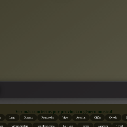
Ver más conciertos por provincia o género musical
a
Lugo
Ourense
Pontevedra
Vigo
Asturias
Gijón
Oviedo
ián
Vitoria-Gasteiz
Pamplona-Iruña
La Rioja
Huesca
Zaragoza
Teruel