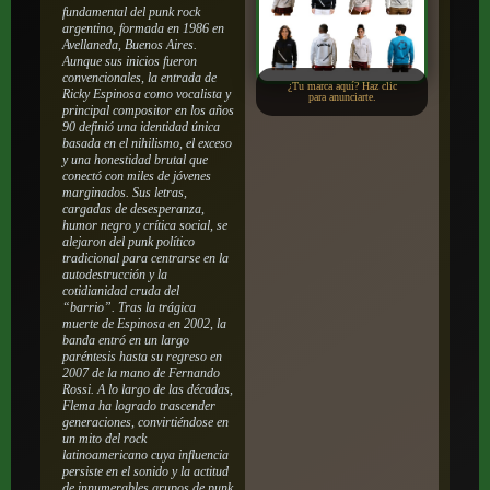
fundamental del punk rock
argentino, formada en 1986 en
Avellaneda, Buenos Aires.
Aunque sus inicios fueron
convencionales, la entrada de
¿Tu marca aquí? Haz clic
Ricky Espinosa como vocalista y
para anunciarte.
principal compositor en los años
90 definió una identidad única
basada en el nihilismo, el exceso
y una honestidad brutal que
conectó con miles de jóvenes
marginados. Sus letras,
cargadas de desesperanza,
humor negro y crítica social, se
alejaron del punk político
tradicional para centrarse en la
autodestrucción y la
cotidianidad cruda del
“barrio”. Tras la trágica
muerte de Espinosa en 2002, la
banda entró en un largo
paréntesis hasta su regreso en
2007 de la mano de Fernando
Rossi. A lo largo de las décadas,
Flema ha logrado trascender
generaciones, convirtiéndose en
un mito del rock
latinoamericano cuya influencia
persiste en el sonido y la actitud
de innumerables grupos de punk