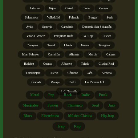
Asturias
Gijón
Oviedo
León
Zamora
Salamanca
Valladolid
Palencia
Burgos
Soria
Ávila
Segovia
Cantabria
Donostia-San Sebastián
Vitoria-Gasteiz
Pamplona-Iruña
La Rioja
Huesca
Zaragoza
Teruel
Lleida
Girona
Tarragona
Islas Baleares
Castellón
Alicante
Murcia
Cáceres
Badajoz
Cuenca
Albacete
Toledo
Ciudad Real
Guadalajara
Huelva
Córdoba
Jaén
Almería
Granada
Málaga
Cádiz
Las Palmas G.C.
S.C. Tenerife
Metal
Pop
Rock
Indie
Punk
Musicales
Fusión
Flamenco
Soul
Jazz
Blues
Electrónica
Música Clásica
Hip-hop
Trap
Rap