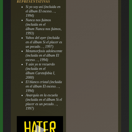
REPRESENTATIVAS
Si yo soy así (incluida en
el álbum
El exceso…
,
1994)
Nunca nos fuimos
(incluida en el
álbum
Nunca nos fuimos
,
1993)
Vahos del ayer (incluida
en el álbum
Si el placer es
un pecado…
, 1997)
Metamorfosis adolescente
(incluida en el álbum
El
exceso…
, 1994)
Y aún yo te recuerdo
(incluida en el
álbum
Caretofobia I
,
2000)
El blanco cristal (incluida
en el álbum
El exceso…
,
1994)
Anarquía en la escuela
(incluida en el álbum
Si el
placer es un pecado…
,
1997)