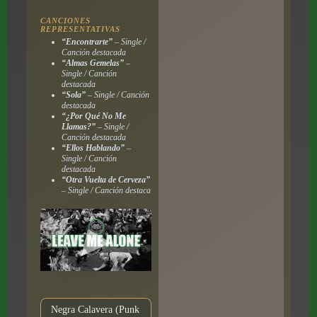
CANCIONES
REPRESENTATIVAS
“Encontrarte”
– Single /
Canción destacada
“Almas Gemelas”
–
Single / Canción
destacada
“Sola”
– Single / Canción
destacada
“¿Por Qué No Me
Llamas?”
– Single /
Canción destacada
“Ellos Hablando”
–
Single / Canción
destacada
“Otra Vuelta de Cerveza”
– Single / Canción destaca
Negra Calavera (Punk