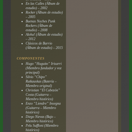
En las Calles
(Álbum de
estudio) – 2002
Rocker
(Álbum de estudio)
– 2005
Buenas Noches Punk
Rockers
(Álbum de
estudio) – 2008
Aloha!
(Álbum de estudio)
– 2012
Clásicos de Barrio
(Álbum de estudio) – 2015
COMPONENTES
Hugo “Huguito” Irisarri
(Miembro fundador y voz
principal)
Silvio “Chipo”
Rutkauskas (Batería –
Miembro original)
Christian “El Cabezón”
Costa (Guitarra –
Miembro histórico)
Enzo “Liendre” Insegna
(Guitarra – Miembro
histórico)
Diego Nievas (Bajo –
Miembro histórico)
Pelu Suffloni (Miembro
histórico)