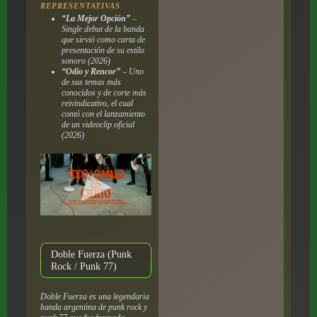
REPRESENTATIVAS
“La Mejor Opción”
–
Single debut de la banda
que sirvió como carta de
presentación de su estilo
sonoro (2026)
“Odio y Rencor”
– Uno
de sus temas más
conocidos y de corte más
reivindicativo, el cual
contó con el lanzamiento
de un videoclip oficial
(2026)
Doble Fuerza (Punk
Rock / Punk 77)
Doble Fuerza es una legendaria
banda argentina de punk rock y