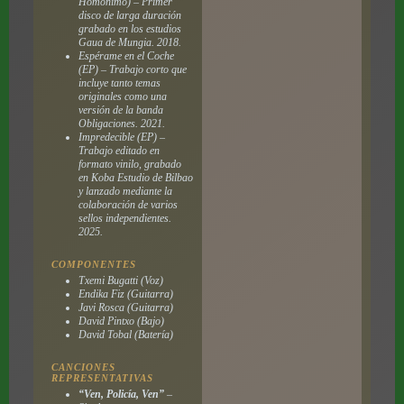
Homónimo) – Primer
disco de larga duración
grabado en los estudios
Gaua de Mungia. 2018.
Espérame en el Coche
(EP) – Trabajo corto que
incluye tanto temas
originales como una
versión de la banda
Obligaciones. 2021.
Impredecible
(EP) –
Trabajo editado en
formato vinilo, grabado
en Koba Estudio de Bilbao
y lanzado mediante la
colaboración de varios
sellos independientes.
2025.
COMPONENTES
Txemi Bugatti (Voz)
Endika Fiz (Guitarra)
Javi Rosca (Guitarra)
David Pintxo (Bajo)
David Tobal (Batería)
CANCIONES
REPRESENTATIVAS
“Ven, Policía, Ven”
–