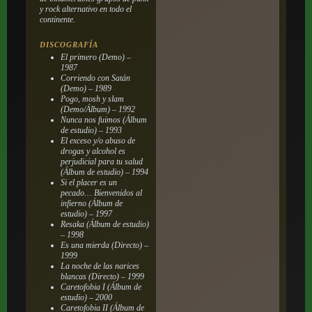
y rock alternativo en todo el
continente.
DISCOGRAFÍA
El primero (Demo) –
1987
Corriendo con Satán
(Demo) – 1989
Pogo, mosh y slam
(Demo/Álbum) – 1992
Nunca nos fuimos (Álbum
de estudio) – 1993
El exceso y/o abuso de
drogas y alcohol es
perjudicial para tu salud
(Álbum de estudio) – 1994
Si el placer es un
pecado… Bienvenidos al
infierno (Álbum de
estudio) – 1997
Resaka (Álbum de estudio)
– 1998
Es una mierda (Directo) –
1999
La noche de las narices
blancas (Directo) – 1999
Caretofobia I (Álbum de
estudio) – 2000
Caretofobia II (Álbum de