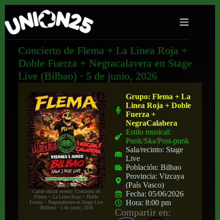
Concierto de Flema + La Linea Roja +
Doble Fuerza + Negracalavera en Stage
Live (Bilbao) · 5 de junio, 2026
Grupo:
Flema + La
Linea Roja + Doble
Fuerza +
NegraCalabera
Estilo musical:
Punk/Ska/Post-punk
Sala/recinto:
Stage
Live
Población:
Bilbao
Provincia:
Vizcaya
(País Vasco)
Cartel oficial evento: Concierto de
Fecha:
05/06/2026
Flema + La Linea Roja + Doble
Hora:
8:00 pm
Fuerza + Negracalavera en Stage Live
(Bilbao) · 5 de junio, 2026
Compartir en: