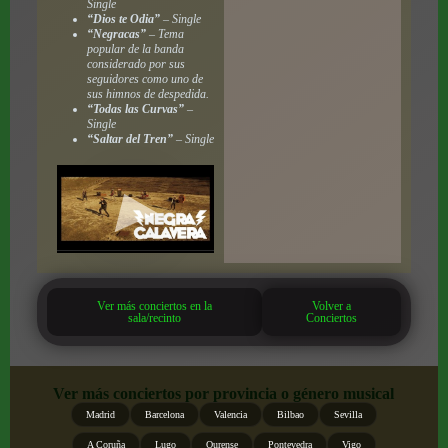
Single
“Dios te Odia”
– Single
“Negracas”
– Tema
popular de la banda
considerado por sus
seguidores como uno de
sus himnos de despedida.
“Todas las Curvas”
–
Single
“Saltar del Tren”
– Single
Ver más conciertos en la
Volver a
sala/recinto
Conciertos
Ver más conciertos por provincia o género musical
Madrid
Barcelona
Valencia
Bilbao
Sevilla
A Coruña
Lugo
Ourense
Pontevedra
Vigo