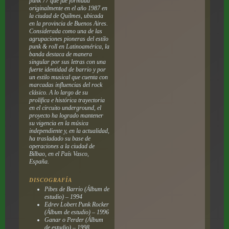
punk 77 que fue formada
originalmente en el año 1987 en
la ciudad de Quilmes, ubicada
en la provincia de Buenos Aires.
Considerada como una de las
agrupaciones pioneras del estilo
punk & roll en Latinoamérica, la
banda destaca de manera
singular por sus letras con una
fuerte identidad de barrio y por
un estilo musical que cuenta con
marcadas influencias del rock
clásico. A lo largo de su
prolífica e histórica trayectoria
en el circuito underground, el
proyecto ha logrado mantener
su vigencia en la música
independiente y, en la actualidad,
ha trasladado su base de
operaciones a la ciudad de
Bilbao, en el País Vasco,
España.
DISCOGRAFÍA
Pibes de Barrio
(Álbum de
estudio) – 1994
Edrev Lobert Punk Rocker
(Álbum de estudio) – 1996
Ganar o Perder
(Álbum
de estudio) – 1998