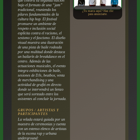
que celebra su segunda edición
bajo el formato de una “jam”
tradicional, reuniendo los
¿Tu marca aquí? Haz clic
pilares fundamentales de la
para anunciarte.
cultura hip hop. El festival
promueve un ambiente de
respeto e inclusión social
explícita contra el racismo, el
sexismo y el fascismo. El diseño
visual muestra una ilustración
de una pista de baile rodeada
por una multitud donde destaca
un bailarín de breakdance en el
centro. Además de las
actuaciones musicales, el evento
integra exhibiciones de baile,
sesiones de DJs, beatbox, venta
de merchandising y una
actividad de grafiti en directo
donde se intervendrá un lienzo
que será sorteado entre los
asistentes al concluir la jornada.
GRUPOS / ARTISTAS Y
PARTICIPANTES
La velada estará guiada por un
maestro de ceremonias y cuenta
con un extenso elenco de artistas
de la escena rap y urbana
underground: