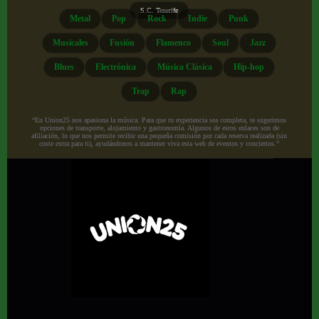
S.C. Tenerife
Metal
Pop
Rock
Indie
Punk
Musicales
Fusión
Flamenco
Soul
Jazz
Blues
Electrónica
Música Clásica
Hip-hop
Trap
Rap
“En Union25 nos apasiona la música. Para que tu experiencia sea completa, te sugerimos
opciones de transporte, alojamiento y gastronomía. Algunos de estos enlaces son de
afiliación, lo que nos permite recibir una pequeña comisión por cada reserva realizada (sin
coste extra para ti), ayudándonos a mantener viva esta web de eventos y conciertos.”