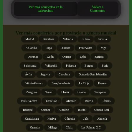
Ver más conciertos en la
Volver a
sala/recinto
Conciertos
Ver más conciertos por provincia o género musical
Madrid
Barcelona
Valencia
Bilbao
Sevilla
A Coruña
Lugo
Ourense
Pontevedra
Vigo
Asturias
Gijón
Oviedo
León
Zamora
Salamanca
Valladolid
Palencia
Burgos
Soria
Ávila
Segovia
Cantabria
Donostia-San Sebastián
Vitoria-Gasteiz
Pamplona-Iruña
La Rioja
Huesca
Zaragoza
Teruel
Lleida
Girona
Tarragona
Islas Baleares
Castellón
Alicante
Murcia
Cáceres
Badajoz
Cuenca
Albacete
Toledo
Ciudad Real
Guadalajara
Huelva
Córdoba
Jaén
Almería
Granada
Málaga
Cádiz
Las Palmas G.C.