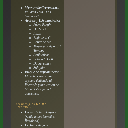
Maestro de Ceremonias:
El Gran Zeta “Los
Secuaces”.
Artistas y DJs musicales:
Street People.
DJ Zeack.
Pikas.
Rafa de la G.
Phillip Se7en.
Mayesty Lady & DJ
Tommy.
Antibióticos.
Pateando Calles.
DJ Sareman.
Solojohn.
Bloque de improvisación:
El cartel reserva un
espacio dedicado al
Freestyle y una sesión de
Micro Libre para los
asistentes.
OTROS DATOS DE
INTERÉS
Lugar:
Sala Estraperlo
(Calle Isidre Nonell 9,
Badalona).
Fecha:
7 de junio.