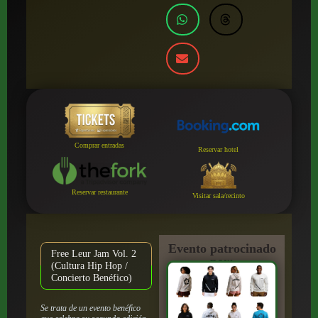
Comprar entradas
Reservar hotel
Reservar restaurante
Visitar sala/recinto
Evento patrocinado
Free Leur Jam Vol. 2
por:
(Cultura Hip Hop /
Concierto Benéfico)
Se trata de un evento benéfico