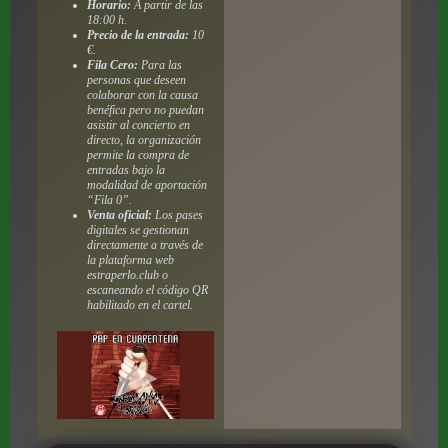
Horario:
A partir de las
18:00 h.
Precio de la entrada:
10
€.
Fila Cero:
Para las
personas que deseen
colaborar con la causa
benéfica pero no puedan
asistir al concierto en
directo, la organización
permite la compra de
entradas bajo la
modalidad de aportación
“Fila 0”.
Venta oficial:
Los pases
digitales se gestionan
directamente a través de
la plataforma web
estraperlo.club o
escaneando el código QR
habilitado en el cartel.