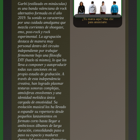
Garbí (estilizado en minúsculas)
es una banda valenciana de rock
alternativo formada en el año
2019. Su sonido se caracteriza
¿Tu marca aquí? Haz clic
por una cuidada amalgama que
para anunciarte.
mezcla corrientes de shoegaze,
emo, post-rock y rock
experimental. La agrupación
destaca de manera muy
personal dentro del circuito
independiente por trabajar
firmemente bajo una filosofía
DIY
(hazlo tú mismo), lo que los
lleva a componer y autoproducir
todas sus canciones en su
propio estudio de grabación. A
través de esta independencia
creativa, han logrado plasmar
texturas sonoras complejas,
atmósferas envolventes y una
identidad melódica única
cargada de emotividad. Su
evolución musical los ha llevado
a expandir su repertorio desde
pequeños lanzamientos en
formato corto hasta llegar a
ambiciosos álbumes de larga
duración, consolidando paso a
paso su espacio y madurez
dentro del panorama alternativo