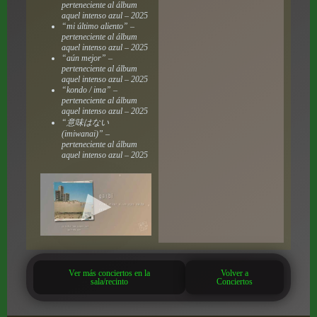
perteneciente al álbum
aquel intenso azul
– 2025
“mi último aliento” –
perteneciente al álbum
aquel intenso azul
– 2025
“aún mejor” –
perteneciente al álbum
aquel intenso azul
– 2025
“kondo / ima” –
perteneciente al álbum
aquel intenso azul
– 2025
“意味はない
(imiwanai)” –
perteneciente al álbum
aquel intenso azul
– 2025
Ver más conciertos en la
Volver a
sala/recinto
Conciertos