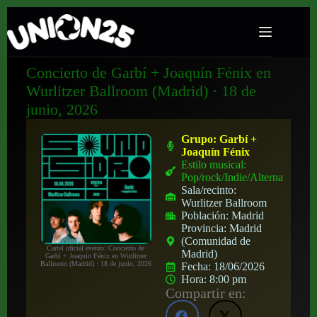
Concierto de Garbí + Joaquín Fénix en
Wurlitzer Ballroom (Madrid) · 18 de
junio, 2026
Grupo:
Garbí +
Joaquín Fénix
Estilo musical:
Pop/rock/Indie/Alternativo
Sala/recinto:
Wurlitzer Ballroom
Población:
Madrid
Provincia:
Madrid
(Comunidad de
Cartel oficial evento: Concierto de
Madrid)
Garbí + Joaquín Fénix en Wurlitzer
Ballroom (Madrid) · 18 de junio, 2026
Fecha:
18/06/2026
Hora:
8:00 pm
Compartir en: