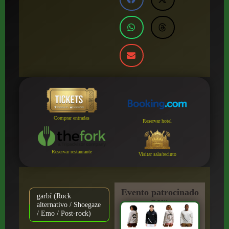
Comprar entradas
Reservar hotel
Reservar restaurante
Visitar sala/recinto
Evento patrocinado
garbí (Rock
por:
alternativo / Shoegaze
/ Emo / Post-rock)