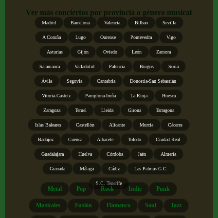
Ver más conciertos por provincia o género musical
Madrid
Barcelona
Valencia
Bilbao
Sevilla
A Coruña
Lugo
Ourense
Pontevedra
Vigo
Asturias
Gijón
Oviedo
León
Zamora
Salamanca
Valladolid
Palencia
Burgos
Soria
Ávila
Segovia
Cantabria
Donostia-San Sebastián
Vitoria-Gasteiz
Pamplona-Iruña
La Rioja
Huesca
Zaragoza
Teruel
Lleida
Girona
Tarragona
Islas Baleares
Castellón
Alicante
Murcia
Cáceres
Badajoz
Cuenca
Albacete
Toledo
Ciudad Real
Guadalajara
Huelva
Córdoba
Jaén
Almería
Granada
Málaga
Cádiz
Las Palmas G.C.
S.C. Tenerife
Metal
Pop
Rock
Indie
Punk
Musicales
Fusión
Flamenco
Soul
Jazz