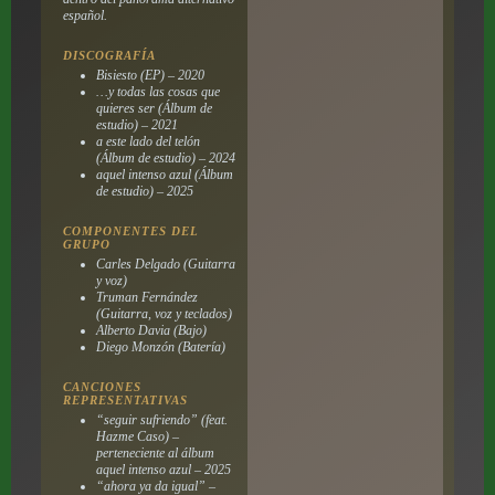
español.
DISCOGRAFÍA
Bisiesto
(EP) – 2020
…y todas las cosas que
quieres ser
(Álbum de
estudio) – 2021
a este lado del telón
(Álbum de estudio) – 2024
aquel intenso azul
(Álbum
de estudio) – 2025
COMPONENTES DEL
GRUPO
Carles Delgado (Guitarra
y voz)
Truman Fernández
(Guitarra, voz y teclados)
Alberto Davia (Bajo)
Diego Monzón (Batería)
CANCIONES
REPRESENTATIVAS
“seguir sufriendo” (feat.
Hazme Caso) –
perteneciente al álbum
aquel intenso azul
– 2025
“ahora ya da igual” –