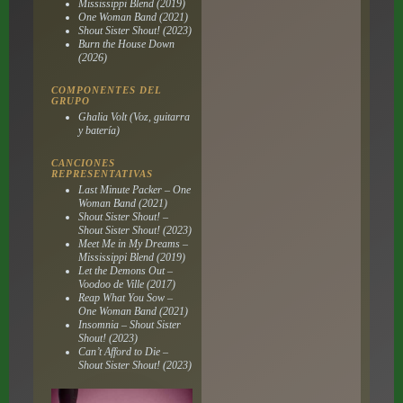
Mississippi Blend (2019)
One Woman Band (2021)
Shout Sister Shout! (2023)
Burn the House Down
(2026)
COMPONENTES DEL
GRUPO
Ghalia Volt (Voz, guitarra
y batería)
CANCIONES
REPRESENTATIVAS
Last Minute Packer – One
Woman Band (2021)
Shout Sister Shout! –
Shout Sister Shout! (2023)
Meet Me in My Dreams –
Mississippi Blend (2019)
Let the Demons Out –
Voodoo de Ville (2017)
Reap What You Sow –
One Woman Band (2021)
Insomnia – Shout Sister
Shout! (2023)
Can’t Afford to Die –
Shout Sister Shout! (2023)