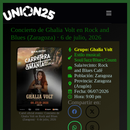
Concierto de Ghalia Volt en Rock and
Blues (Zaragoza) · 6 de julio, 2026
Grupo:
Ghalia Volt
Estilo musical:
Soul/Jazz/Blues/Country
Sala/recinto:
Rock
and Blues Café
Población:
Zaragoza
Provincia:
Zaragoza
(Aragón)
Fecha:
06/07/2026
Hora:
9:00 pm
Compartir en:
Cartel oficial evento: Concierto de
Ghalia Volt en Rock and Blues
(Zaragoza) · 6 de julio, 2026