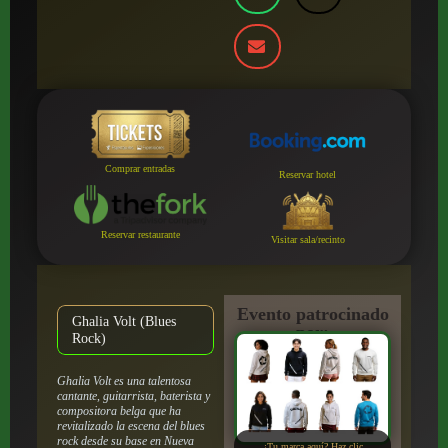
Comprar entradas
Reservar hotel
Reservar restaurante
Visitar sala/recinto
Evento patrocinado
Ghalia Volt (Blues
por:
Rock)
Ghalia Volt es una talentosa
cantante, guitarrista, baterista y
compositora belga que ha
revitalizado la escena del blues
rock desde su base en Nueva
¿Tu marca aquí? Haz clic