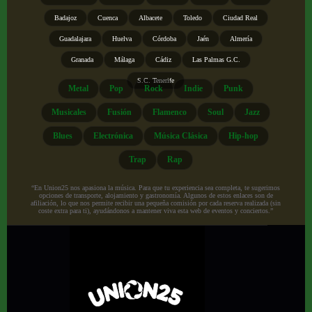
Badajoz
Cuenca
Albacete
Toledo
Ciudad Real
Guadalajara
Huelva
Córdoba
Jaén
Almería
Granada
Málaga
Cádiz
Las Palmas G.C.
S.C. Tenerife
Metal
Pop
Rock
Indie
Punk
Musicales
Fusión
Flamenco
Soul
Jazz
Blues
Electrónica
Música Clásica
Hip-hop
Trap
Rap
“En Union25 nos apasiona la música. Para que tu experiencia sea completa, te sugerimos
opciones de transporte, alojamiento y gastronomía. Algunos de estos enlaces son de
afiliación, lo que nos permite recibir una pequeña comisión por cada reserva realizada (sin
coste extra para ti), ayudándonos a mantener viva esta web de eventos y conciertos.”