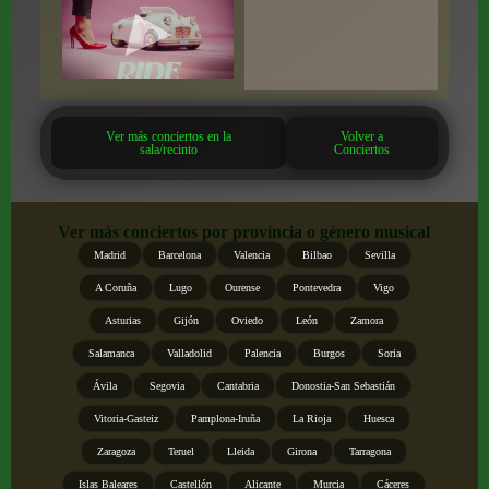
Ver más conciertos en la
Volver a
sala/recinto
Conciertos
Ver más conciertos por provincia o género musical
Madrid
Barcelona
Valencia
Bilbao
Sevilla
A Coruña
Lugo
Ourense
Pontevedra
Vigo
Asturias
Gijón
Oviedo
León
Zamora
Salamanca
Valladolid
Palencia
Burgos
Soria
Ávila
Segovia
Cantabria
Donostia-San Sebastián
Vitoria-Gasteiz
Pamplona-Iruña
La Rioja
Huesca
Zaragoza
Teruel
Lleida
Girona
Tarragona
Islas Baleares
Castellón
Alicante
Murcia
Cáceres