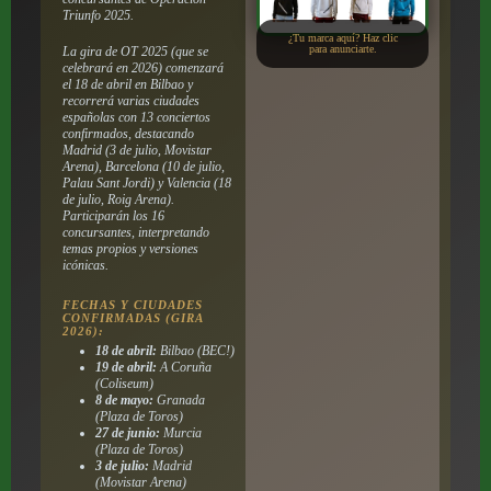
Triunfo 2025
.
¿Tu marca aquí? Haz clic
para anunciarte.
La gira de OT 2025 (que se
celebrará en 2026) comenzará
el 18 de abril en Bilbao y
recorrerá varias ciudades
españolas con 13 conciertos
confirmados, destacando
Madrid (3 de julio, Movistar
Arena), Barcelona (10 de julio,
Palau Sant Jordi) y Valencia (18
de julio, Roig Arena).
Participarán los 16
concursantes, interpretando
temas propios y versiones
icónicas.
FECHAS Y CIUDADES
CONFIRMADAS (GIRA
2026):
18 de abril:
Bilbao (BEC!)
19 de abril:
A Coruña
(Coliseum)
8 de mayo:
Granada
(Plaza de Toros)
27 de junio:
Murcia
(Plaza de Toros)
3 de julio:
Madrid
(Movistar Arena)