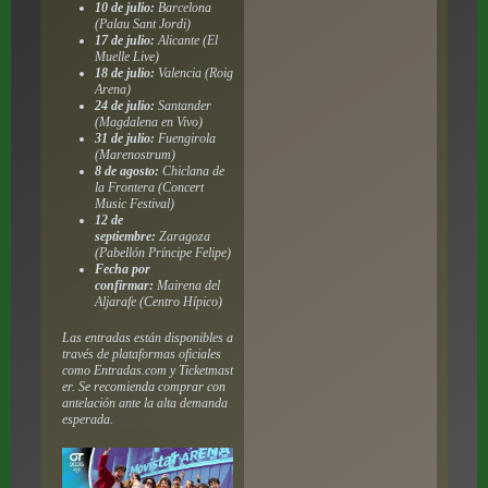
10 de julio:
Barcelona
(Palau Sant Jordi)
17 de julio:
Alicante (El
Muelle Live)
18 de julio:
Valencia (Roig
Arena)
24 de julio:
Santander
(Magdalena en Vivo)
31 de julio:
Fuengirola
(Marenostrum)
8 de agosto:
Chiclana de
la Frontera (Concert
Music Festival)
12 de
septiembre:
Zaragoza
(Pabellón Príncipe Felipe)
Fecha por
confirmar:
Mairena del
Aljarafe (Centro Hípico)
Las entradas están disponibles a
través de plataformas oficiales
como Entradas.com y Ticketmast
er. Se recomienda comprar con
antelación ante la alta demanda
esperada.