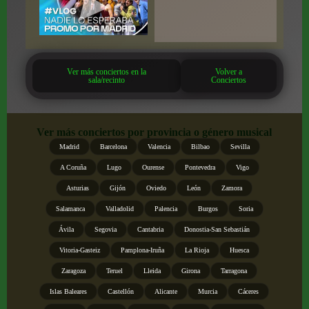
Ver más conciertos en la
Volver a
sala/recinto
Conciertos
Ver más conciertos por provincia o género musical
Madrid
Barcelona
Valencia
Bilbao
Sevilla
A Coruña
Lugo
Ourense
Pontevedra
Vigo
Asturias
Gijón
Oviedo
León
Zamora
Salamanca
Valladolid
Palencia
Burgos
Soria
Ávila
Segovia
Cantabria
Donostia-San Sebastián
Vitoria-Gasteiz
Pamplona-Iruña
La Rioja
Huesca
Zaragoza
Teruel
Lleida
Girona
Tarragona
Islas Baleares
Castellón
Alicante
Murcia
Cáceres