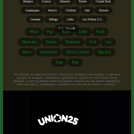
Badajoz
Cuenca
Albacete
Toledo
Ciudad Real
Guadalajara
Huelva
Córdoba
Jaén
Almería
Granada
Málaga
Cádiz
Las Palmas G.C.
S.C. Tenerife
Metal
Pop
Rock
Indie
Punk
Musicales
Fusión
Flamenco
Soul
Jazz
Blues
Electrónica
Música Clásica
Hip-hop
Trap
Rap
“En Union25 nos apasiona la música. Para que tu experiencia sea completa, te sugerimos
opciones de transporte, alojamiento y gastronomía. Algunos de estos enlaces son de
afiliación, lo que nos permite recibir una pequeña comisión por cada reserva realizada (sin
coste extra para ti), ayudándonos a mantener viva esta web de eventos y conciertos.”