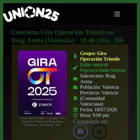
Concierto Gira Operación Triunfo en
Roig Arena (Valencia) · 18 de julio, 206
Grupo:
Gira
Operación Triunfo
Estilo musical:
Pop/rock/Indie/Alternativo
Sala/recinto:
Roig
Arena
Población:
Valencia
Provincia:
Valencia
(Comunidad
Valenciana)
Fecha:
18/07/2026
Hora:
9:00 pm
Cartel oficial evento: Concierto Gira
Compartir en:
Operación Triunfo en Roig Arena
(Valencia) · 18 de julio, 206