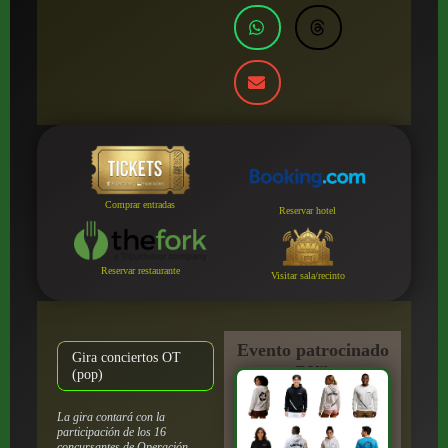
Comprar entradas
Reservar hotel
Reservar restaurante
Visitar sala/recinto
Evento patrocinado
Gira conciertos OT
por:
(pop)
La gira contará con la
participación de los 16
concursantes de
Operación